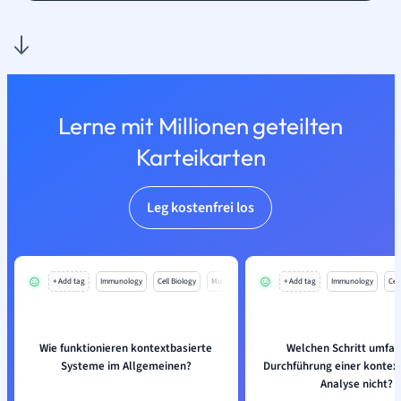
Lerne mit Millionen geteilten
Karteikarten
Leg kostenfrei los
+ Add tag
Immunology
Cell Biology
Mo
+ Add tag
Immunology
Cell
Wie funktionieren kontextbasierte
Welchen Schritt umfas
Systeme im Allgemeinen?
Durchführung einer kontex
Analyse nicht?