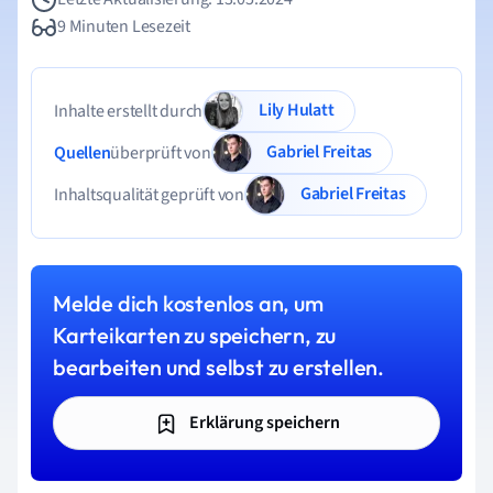
9 Minuten Lesezeit
Lily Hulatt
Inhalte erstellt durch
Gabriel Freitas
Quellen
überprüft von
Gabriel Freitas
Inhaltsqualität geprüft von
Melde dich kostenlos an, um
Karteikarten zu speichern, zu
bearbeiten und selbst zu erstellen.
Erklärung speichern