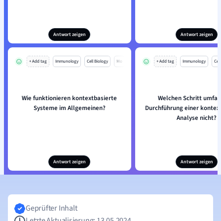
Antwort zeigen
Antwort zeigen
+ Add tag
Immunology
Cell Biology
Mo
+ Add tag
Immunology
Cell
Wie funktionieren kontextbasierte
Welchen Schritt umfas
Systeme im Allgemeinen?
Durchführung einer kontex
Analyse nicht?
Antwort zeigen
Antwort zeigen
Geprüfter Inhalt
Letzte Aktualisierung: 13.05.2024