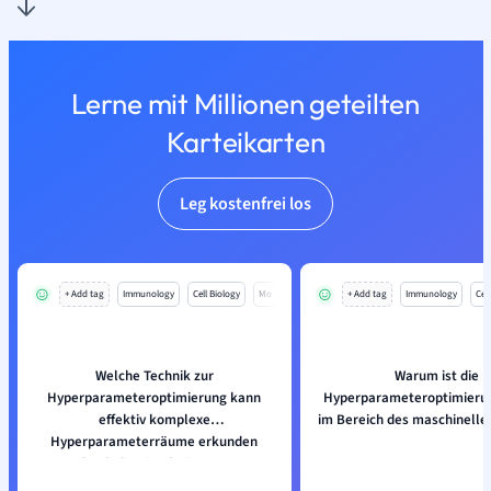
Lerne mit Millionen geteilten
Karteikarten
Leg kostenfrei los
+ Add tag
Immunology
Cell Biology
Mo
+ Add tag
Immunology
Cell
Welche Technik zur
Warum ist die
Hyperparameteroptimierung kann
Hyperparameteroptimierun
effektiv komplexe
im Bereich des maschinelle
Hyperparameterräume erkunden
durch die Simulation von
Evolutionsprozessen?