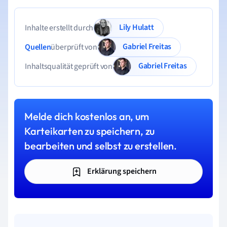
Lily Hulatt
Inhalte erstellt durch
Gabriel Freitas
Quellen
überprüft von
Gabriel Freitas
Inhaltsqualität geprüft von
Melde dich kostenlos an, um
Karteikarten zu speichern, zu
bearbeiten und selbst zu erstellen.
Erklärung speichern