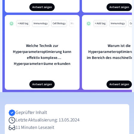
Antwort zeigen
Antwort zeigen
+ Add tag
Immunology
Cell Biology
Mo
+ Add tag
Immunology
Cell
Welche Technik zur
Warum ist die
Hyperparameteroptimierung kann
Hyperparameteroptimierun
effektiv komplexe
im Bereich des maschinelle
Hyperparameterräume erkunden
durch die Simulation von
Evolutionsprozessen?
Antwort zeigen
Antwort zeigen
Geprüfter Inhalt
Letzte Aktualisierung: 13.05.2024
11 Minuten Lesezeit