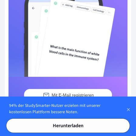
Mit E-Mail registrieren
94% der StudySmarter-Nutzer erzielen mit unserer
Du hast bereits ein Konto?
Anmelden
kostenlosen Plattform bessere Noten.
Herunterladen