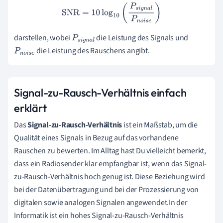
SNR
=
10
log
10
(
P
s
i
g
n
a
l
P
n
o
i
s
e
)
darstellen, wobei
die Leistung des Signals und
P
s
i
g
n
a
die Leistung des Rauschens angibt.
P
n
o
i
s
l
e
Signal-zu-Rausch-Verhältnis einfach
erklärt
Das
Signal-zu-Rausch-Verhältnis
ist ein Maßstab, um die
Qualität eines Signals in Bezug auf das vorhandene
Rauschen zu bewerten. Im Alltag hast Du vielleicht bemerkt,
dass ein Radiosender klar empfangbar ist, wenn das Signal-
zu-Rausch-Verhältnis hoch genug ist. Diese Beziehung wird
bei der Datenübertragung und bei der Prozessierung von
digitalen sowie analogen Signalen angewendet.In der
Informatik ist ein hohes Signal-zu-Rausch-Verhältnis