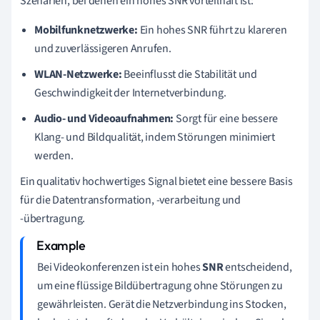
Szenarien, bei denen ein hohes SNR vorteilhaft ist:
Mobilfunknetzwerke:
Ein hohes SNR führt zu klareren
und zuverlässigeren Anrufen.
WLAN-Netzwerke:
Beeinflusst die Stabilität und
Geschwindigkeit der Internetverbindung.
Audio- und Videoaufnahmen:
Sorgt für eine bessere
Klang- und Bildqualität, indem Störungen minimiert
werden.
Ein qualitativ hochwertiges Signal bietet eine bessere Basis
für die Datentransformation, -verarbeitung und
-übertragung.
Bei Videokonferenzen ist ein hohes
SNR
entscheidend,
um eine flüssige Bildübertragung ohne Störungen zu
gewährleisten. Gerät die Netzverbindung ins Stocken,