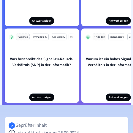
Antwort zeigen
Antwort zeigen
+ Add tag
Immunology
Cell Biology
Mo
+ Add tag
Immunology
Cell
Was beschreibt das Signal-zu-Rausch-
Warum ist ein hohes Signal
Verhältnis (SNR) in der Informatik?
Verhältnis in der Informati
Antwort zeigen
Antwort zeigen
Geprüfter Inhalt
Letzte Aktualisierung: 25.09.2024