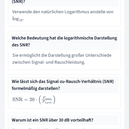
(SNR)?
Verwende den natürlichen Logarithmus anstelle von
.
log
10
Welche Bedeutung hat die logarithmische Darstellung
des SNR?
Sie ermöglicht die Darstellung großer Unterschiede
zwischen Signal- und Rauschleistung.
Wie lässt sich das Signal-zu-Rausch-Verhältnis (SNR)
formelmäßig darstellen?
SNR
=
20
⋅
(
P
n
o
i
s
e
P
s
i
g
n
a
l
)
Warum ist ein SNR über 30 dB vorteilhaft?