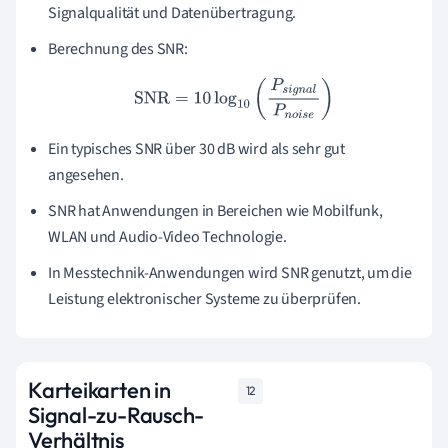
Signalqualität und Datenübertragung.
Berechnung des SNR:
SNR
=
10
log
10
(
P
s
i
g
n
a
l
P
n
o
i
s
e
)
Ein typisches SNR über 30 dB wird als sehr gut
angesehen.
SNR hat Anwendungen in Bereichen wie Mobilfunk,
WLAN und Audio-Video Technologie.
In Messtechnik-Anwendungen wird SNR genutzt, um die
Leistung elektronischer Systeme zu überprüfen.
Karteikarten in
12
Signal-zu-Rausch-
Verhältnis