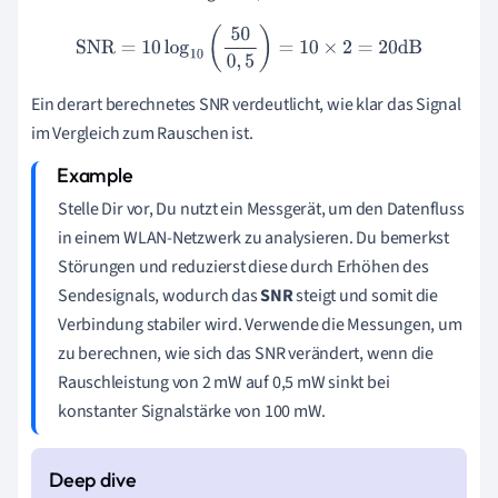
SNR
=
10
log
10
(
50
0
,
5
)
=
10
×
2
=
20
dB
Ein derart berechnetes SNR verdeutlicht, wie klar das Signal
im Vergleich zum Rauschen ist.
Stelle Dir vor, Du nutzt ein Messgerät, um den Datenfluss
in einem WLAN-Netzwerk zu analysieren. Du bemerkst
Störungen und reduzierst diese durch Erhöhen des
Sendesignals, wodurch das
SNR
steigt und somit die
Verbindung stabiler wird. Verwende die Messungen, um
zu berechnen, wie sich das SNR verändert, wenn die
Rauschleistung von 2 mW auf 0,5 mW sinkt bei
konstanter Signalstärke von 100 mW.