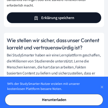
Bandbreite verringert oder eine stärkere Fehlerkorrektur
erforderlich macht.
Erklärung speichern
Wie stellen wir sicher, dass unser Content
korrekt und vertrauenswürdig ist?
Bei StudySmarter haben wir eine Lernplattform geschaffen,
die Millionen von Studierende unterstützt. Lerne die
Menschen kennen, die hart daran arbeiten, Fakten
basierten Content zu liefern und sicherzustellen, dass er
überprüft wird.
94% der StudySmarter-Nutzer erzielen mit unserer
Content-Erstellungsprozess:
kostenlosen Plattform bessere Noten.
Herunterladen
Lily Hulatt