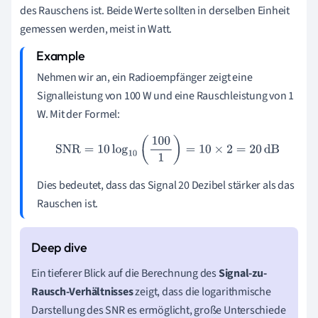
des Rauschens ist. Beide Werte sollten in derselben Einheit
e
gemessen werden, meist in Watt.
Nehmen wir an, ein Radioempfänger zeigt eine
Signalleistung von 100 W und eine Rauschleistung von 1
W. Mit der Formel:
SNR
=
10
log
10
(
100
1
)
=
10
×
2
=
20
dB
Dies bedeutet, dass das Signal 20 Dezibel stärker als das
Rauschen ist.
Ein tieferer Blick auf die Berechnung des
Signal-zu-
Rausch-Verhältnisses
zeigt, dass die logarithmische
Darstellung des SNR es ermöglicht, große Unterschiede