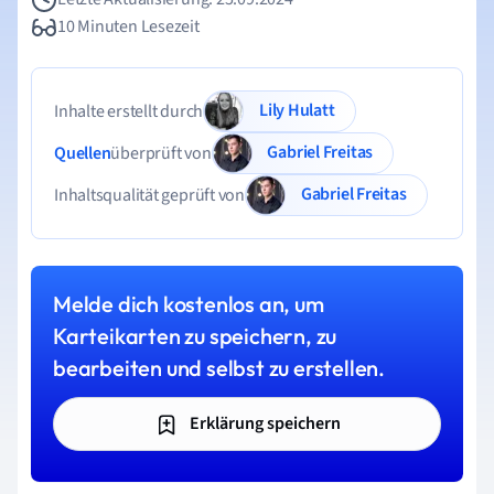
10 Minuten Lesezeit
Lily Hulatt
Inhalte erstellt durch
Gabriel Freitas
Quellen
überprüft von
Gabriel Freitas
Inhaltsqualität geprüft von
Melde dich kostenlos an, um
Karteikarten zu speichern, zu
bearbeiten und selbst zu erstellen.
Erklärung speichern