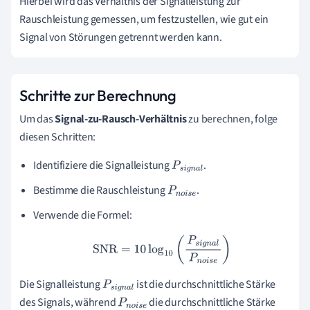
Hierbei wird das Verhältnis der Signalleistung zur
Rauschleistung gemessen, um festzustellen, wie gut ein
Signal von Störungen getrennt werden kann.
Schritte zur Berechnung
Um das
Signal-zu-Rausch-Verhältnis
zu berechnen, folge
diesen Schritten:
Identifiziere die Signalleistung
.
P
s
i
g
n
a
l
Bestimme die Rauschleistung
.
P
n
o
i
s
e
Verwende die Formel:
SNR
=
10
log
10
(
P
s
i
g
n
a
l
P
n
o
i
s
e
)
Die Signalleistung
ist die durchschnittliche Stärke
P
s
i
g
n
a
des Signals, während
die durchschnittliche Stärke
l
P
n
o
i
s