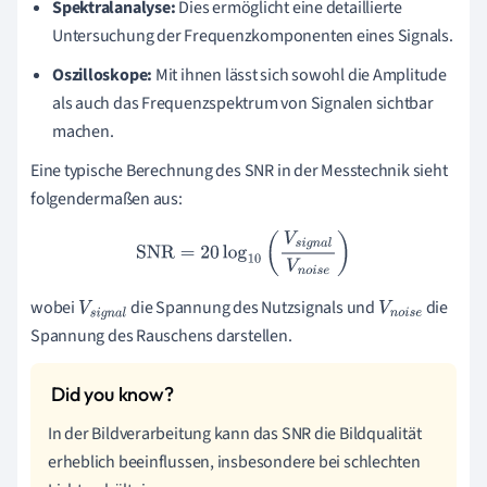
Spektralanalyse:
Dies ermöglicht eine detaillierte
Untersuchung der Frequenzkomponenten eines Signals.
Oszilloskope:
Mit ihnen lässt sich sowohl die Amplitude
als auch das Frequenzspektrum von Signalen sichtbar
machen.
Eine typische Berechnung des SNR in der Messtechnik sieht
folgendermaßen aus:
SNR
=
20
log
10
(
V
s
i
g
n
a
l
V
n
o
i
s
e
)
wobei
die Spannung des Nutzsignals und
die
V
s
i
g
n
a
V
n
o
i
s
Spannung des Rauschens darstellen.
l
e
In der Bildverarbeitung kann das SNR die Bildqualität
erheblich beeinflussen, insbesondere bei schlechten