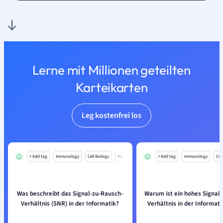
Lerne mit Millionen geteilten
Karteikarten
Leg kostenfrei los
+ Add tag
Immunology
Cell Biology
Mo
+ Add tag
Immunology
Cell
Was beschreibt das Signal-zu-Rausch-
Warum ist ein hohes Signal
Verhältnis (SNR) in der Informatik?
Verhältnis in der Informati