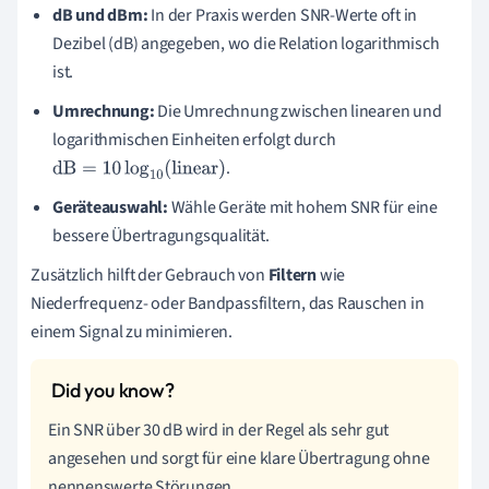
dB und dBm:
In der Praxis werden SNR-Werte oft in
Dezibel (dB) angegeben, wo die Relation logarithmisch
ist.
Umrechnung:
Die Umrechnung zwischen linearen und
logarithmischen Einheiten erfolgt durch
.
dB
=
10
log
10
(
linear
)
Geräteauswahl:
Wähle Geräte mit hohem SNR für eine
bessere Übertragungsqualität.
Zusätzlich hilft der Gebrauch von
Filtern
wie
Niederfrequenz- oder Bandpassfiltern, das Rauschen in
einem Signal zu minimieren.
Ein SNR über 30 dB wird in der Regel als sehr gut
angesehen und sorgt für eine klare Übertragung ohne
nennenswerte Störungen.