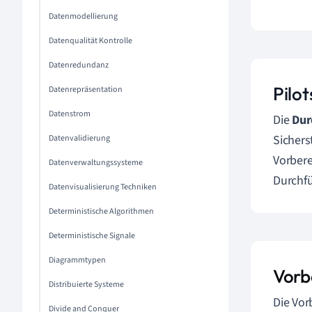
Datenmodellierung
Datenqualität Kontrolle
Datenredundanz
Pilo
Datenrepräsentation
Datenstrom
Die
Dur
Sichers
Datenvalidierung
Vorbere
Datenverwaltungssysteme
Durchfü
Datenvisualisierung Techniken
Deterministische Algorithmen
Deterministische Signale
Diagrammtypen
Vorb
Distribuierte Systeme
Die Vor
Divide and Conquer