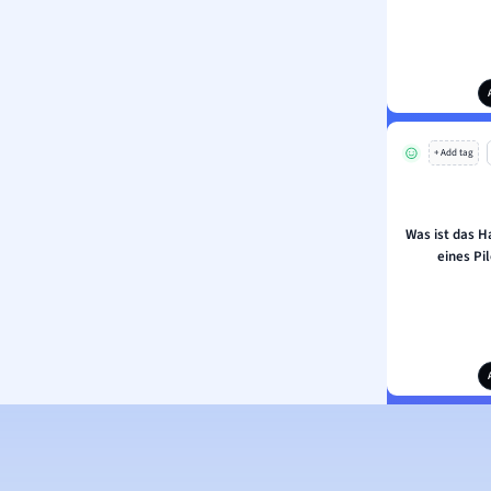
+ Add tag
Was ist das H
eines Pi