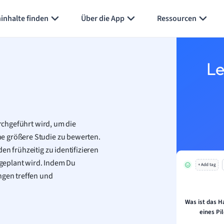
inhalte finden
Über die App
Ressourcen
Le
urchgeführt wird, um die
e größere Studie zu bewerten.
en frühzeitig zu identifizieren
t geplant wird. Indem Du
+ Add tag
ngen treffen und
Was ist das H
eines Pi