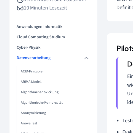
Definit
10 Minuten Lesezeit
Anwendungen Informatik
Cloud Computing Studium
Pilot
Cyber-Physik
Datenverarbeitung
ACID-Prinzipien
Ei
ARIMA Modell
wi
Algorithmenentwicklung
Un
id
Algorithmische Komplexität
Anonymisierung
Test
Anova Test
Eval