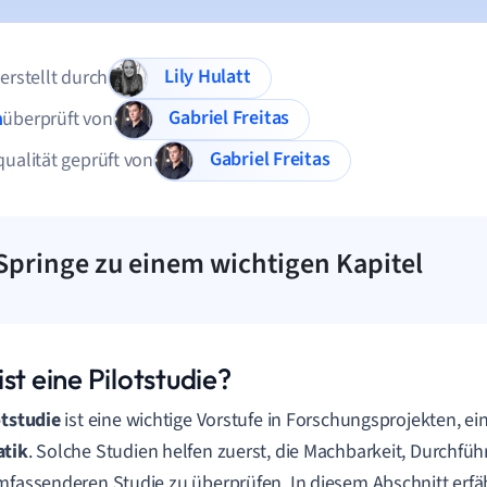
Lily Hulatt
 erstellt durch
Gabriel Freitas
n
überprüft von
Gabriel Freitas
qualität geprüft von
Springe zu einem wichtigen Kapitel
st eine Pilotstudie?
otstudie
ist eine wichtige Vorstufe in Forschungsprojekten, ei
atik
. Solche Studien helfen zuerst, die Machbarkeit, Durchführ
mfassenderen Studie zu überprüfen. In diesem Abschnitt erfä