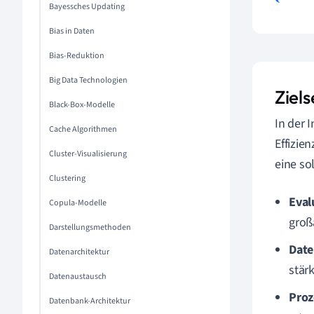
Bayessches Updating
Bias in Daten
Bias-Reduktion
Big Data Technologien
Ziels
Black-Box-Modelle
In der 
Cache Algorithmen
Effizie
Cluster-Visualisierung
eine so
Clustering
Eval
Copula-Modelle
groß
Darstellungsmethoden
Date
Datenarchitektur
stär
Datenaustausch
Proz
Datenbank-Architektur