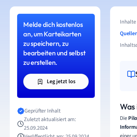
Inhalte
Melde dich kostenlos
an, um Karteikarten
Quelle
zu speichern, zu
Inhalts
bearbeiten und selbst
zu erstellen.
Leg jetzt los
Was i
Geprüfter Inhalt
Die
Pil
Zuletzt aktualisiert am:
Inform
25.09.2024
einer u
Veröffentlicht am: 25.09.2024