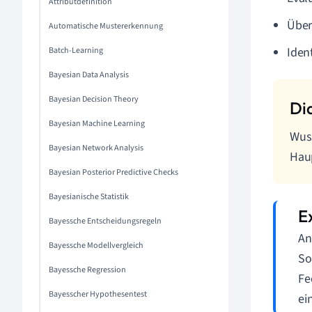
Attributdefinition
Über
Automatische Mustererkennung
Ident
Batch-Learning
Bayesian Data Analysis
Bayesian Decision Theory
Bayesian Machine Learning
Wuss
Bayesian Network Analysis
Haup
Bayesian Posterior Predictive Checks
Bayesianische Statistik
Bayessche Entscheidungsregeln
An
Bayessche Modellvergleich
So
Bayessche Regression
Fe
Bayesscher Hypothesentest
ei