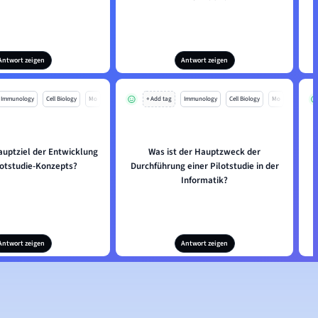
Antwort zeigen
Antwort zeigen
Immunology
Cell Biology
Mo
+ Add tag
Immunology
Cell Biology
Mo
auptziel der Entwicklung
Was ist der Hauptzweck der
lotstudie-Konzepts?
Durchführung einer Pilotstudie in der
Informatik?
Antwort zeigen
Antwort zeigen