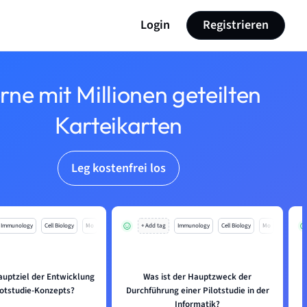
Login
Registrieren
rne mit Millionen geteilten
Karteikarten
Leg kostenfrei los
Immunology
Cell Biology
Mo
+ Add tag
Immunology
Cell Biology
Mo
auptziel der Entwicklung
Was ist der Hauptzweck der
lotstudie-Konzepts?
Durchführung einer Pilotstudie in der
Informatik?