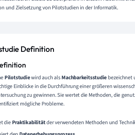
ion und Zielsetzung von Pilotstudien in der Informatik.
studie Definition
ne
Pilotstudie
wird auch als
Machbarkeitsstudie
bezeichnet u
chtige Einblicke in die Durchführung einer größeren wissensc
tersuchung zu gewinnen. Sie wertet die Methoden, die genut
entifiziert mögliche Probleme.
et die
Praktikabilität
der verwendeten Methoden und Techni
uiert den
Datenerhebungsprozess
.