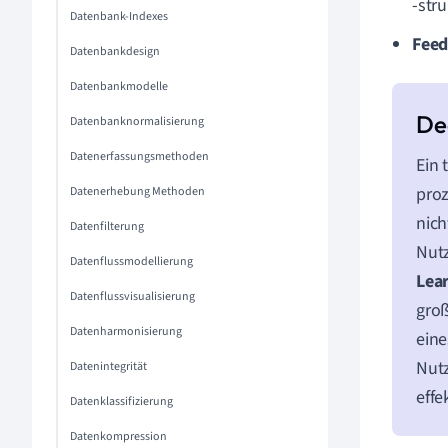
-str
Datenbank-Indexes
Feed
Datenbankdesign
Datenbankmodelle
Datenbanknormalisierung
Datenerfassungsmethoden
Ein 
pro
Datenerhebung Methoden
nich
Datenfilterung
Nut
Datenflussmodellierung
Lea
Datenflussvisualisierung
groß
Datenharmonisierung
eine
Nut
Datenintegrität
effe
Datenklassifizierung
Datenkompression