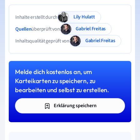
Lily Hulatt
Inhalte erstellt durch
Gabriel Freitas
Quellen
überprüft von
Gabriel Freitas
Inhaltsqualität geprüft von
Melde dich kostenlos an, um
Karteikarten zu speichern, zu
bearbeiten und selbst zu erstellen.
Erklärung speichern