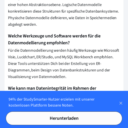
einer hohen Abstraktionsebene. Logische Datenmodelle
konkretisieren diese Strukturen für spezifische Datenbanksysteme.
Physische Datenmodelle definieren, wie Daten in Speichermedien
abgelegt werden.
Welche Werkzeuge und Software werden für die
Datenmodellierung empfohlen?
Für die Datenmodellierung werden häufig Werkzeuge wie Microsoft
Visio, Lucidchart, ER/Studio, und MySQL Workbench empfohlen.
Diese Tools unterstützen Dich bei der Erstellung von ER-
Diagrammen, beim Design von Datenbankstrukturen und der
Visualisierung von Datenmodellen.
Wie kann man Datenintegrität im Rahmen der
Datenmodellierung sicherstellen?
94% der StudySmarter-Nutzer erzielen mit unserer
Du kannst Datenintegrität durch die Definition klarer
kostenlosen Plattform bessere Noten.
Datenstrukturen, die Festlegung von Integritätsbedingungen (wie
Primärschlüssel und Fremdschlüsselbeziehungen) und das
Herunterladen
Einrichten von Validierungsregeln (z.B. Datentypen und