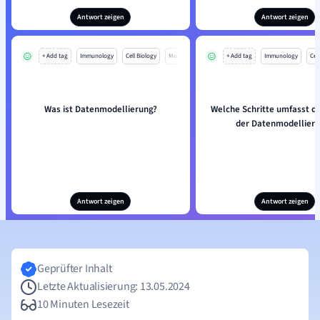
Antwort zeigen
Antwort zeigen
+ Add tag
Immunology
Cell Biology
Mo
+ Add tag
Immunology
Cell
Was ist Datenmodellierung?
Welche Schritte umfasst d
der Datenmodellier
Antwort zeigen
Antwort zeigen
Geprüfter Inhalt
Letzte Aktualisierung: 13.05.2024
10 Minuten Lesezeit