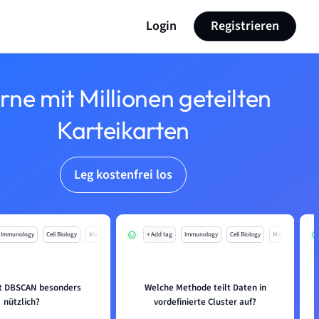
Login
Registrieren
rne mit Millionen geteilten
Karteikarten
Leg kostenfrei los
Immunology
Cell Biology
Mo
+ Add tag
Immunology
Cell Biology
Mo
t DBSCAN besonders
Welche Methode teilt Daten in
nützlich?
vordefinierte Cluster auf?