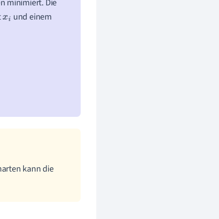
 minimiert. Die
t
und einem
x
i
narten kann die