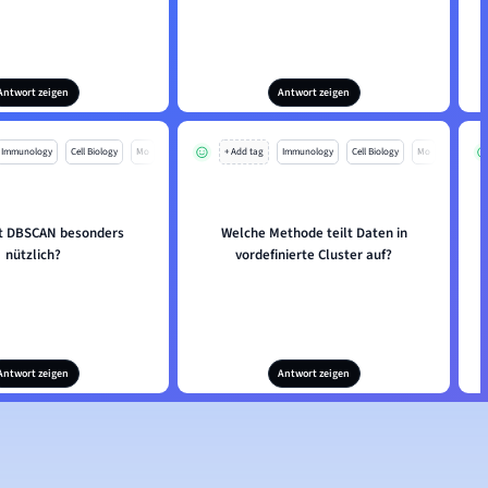
Antwort zeigen
Antwort zeigen
Immunology
Cell Biology
Mo
+ Add tag
Immunology
Cell Biology
Mo
t DBSCAN besonders
Welche Methode teilt Daten in
nützlich?
vordefinierte Cluster auf?
Antwort zeigen
Antwort zeigen