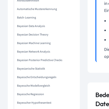
Attributdefinition
in
Automatische Mustererkennung
Ei
Batch-Learning
Bayesian Data Analysis
Bayesian Decision Theory
Bayesian Machine Learning
Di
Bayesian Network Analysis
op
Bayesian Posterior Predictive Checks
Bayesianische Statistik
Bayessche Entscheidungsregeln
Bayessche Modellvergleich
Bede
Bayessche Regression
Date
Bayesscher Hypothesentest