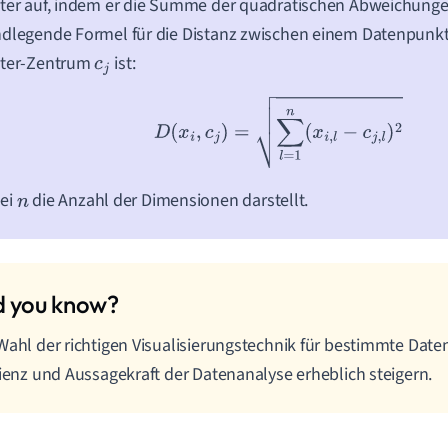
ter auf, indem er die Summe der quadratischen Abweichungen
dlegende Formel für die Distanz zwischen einem Datenpunk
ster-Zentrum
ist:
c
j
D
(
x
i
,
c
j
)
=
∑
l
=
1
n
(
x
i
,
l
−
c
j
,
l
)
2
ei
die Anzahl der Dimensionen darstellt.
n
Wahl der richtigen Visualisierungstechnik für bestimmte Date
zienz und Aussagekraft der Datenanalyse erheblich steigern.