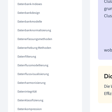
Clus
Datenbank-Indexes
grun
Datenbankdesign
Clu
Datenbankmodelle
Datenbanknormalisierung
Datenerfassungsmethoden
Datenerhebung Methoden
wob
Datenfilterung
Datenflussmodellierung
Datenflussvisualisierung
Datenharmonisierung
Die 
Datenintegrität
Effi
Datenklassifizierung
Datenkompression