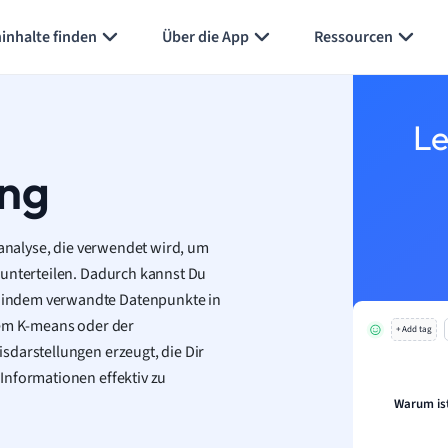
inhalte finden
Über die App
Ressourcen
Le
ung
nanalyse, die verwendet wird, um
 unterteilen. Dadurch kannst Du
 indem verwandte Datenpunkte in
dem K-means oder der
+ Add tag
sdarstellungen erzeugt, die Dir
Informationen effektiv zu
Warum is