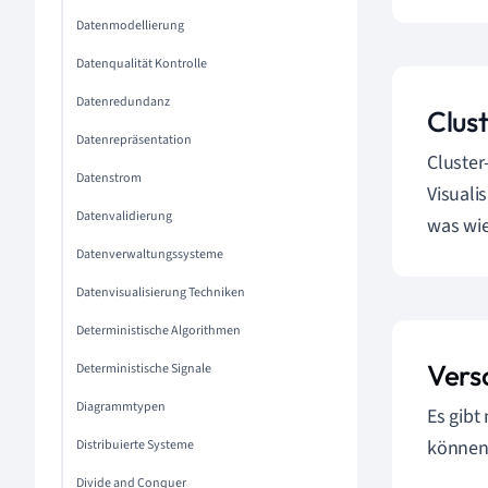
Datenmodellierung
Datenqualität Kontrolle
Datenredundanz
Clust
Datenrepräsentation
Cluster
Datenstrom
Visuali
Datenvalidierung
was wie
Datenverwaltungssysteme
Datenvisualisierung Techniken
Deterministische Algorithmen
Vers
Deterministische Signale
Diagrammtypen
Es gibt
können.
Distribuierte Systeme
Divide and Conquer