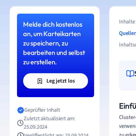
Inhalte
Melde dich kostenlos
an, um Karteikarten
Quelle
zu speichern, zu
Inhalts
bearbeiten und selbst
zu erstellen.
Leg jetzt los
Einfü
Geprüfter Inhalt
Cluster
Zuletzt aktualisiert am:
verwend
25.09.2024
zu erke
Veröffentlicht am: 25.09.2024