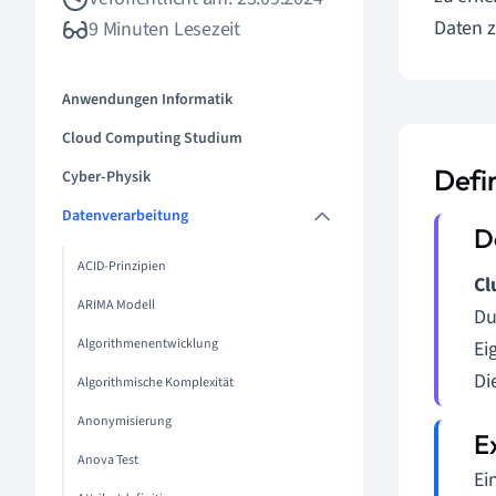
Daten z
9 Minuten Lesezeit
Anwendungen Informatik
Cloud Computing Studium
Defin
Cyber-Physik
Datenverarbeitung
ACID-Prinzipien
Cl
ARIMA Modell
Du
Algorithmenentwicklung
Ei
Di
Algorithmische Komplexität
Anonymisierung
Anova Test
Ei