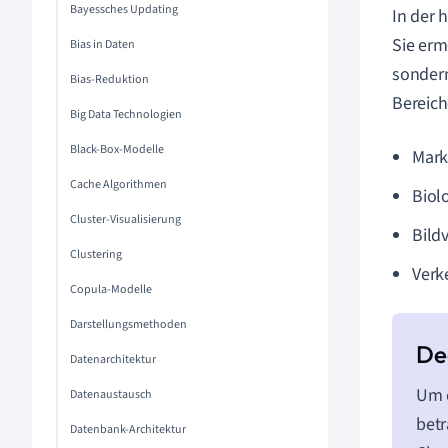
Bayessches Updating
In der 
Sie erm
Bias in Daten
sondern
Bias-Reduktion
Bereich
Big Data Technologien
Black-Box-Modelle
Mark
Cache Algorithmen
Biol
Cluster-Visualisierung
Bild
Clustering
Verk
Copula-Modelle
Darstellungsmethoden
Datenarchitektur
Um d
Datenaustausch
betr
Datenbank-Architektur