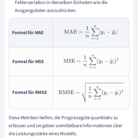
Fehlervariation in denselben Einheiten wie die
Ausgangsdaten auszudrücken.
MAE
=
1
n
∑
i
=
1
n
|
y
i
−
y
i
^
|
Formel für MAE
MSE
=
1
n
∑
i
=
1
n
(
y
i
−
y
i
^
)
2
Formel für MSE
RMSE
=
1
n
∑
i
=
1
n
(
y
i
−
y
i
^
)
2
Formel für RMSE
Diese Metriken helfen, die Prognosegüte quantitativ zu
erfassen und sie geben unmittelbare Informationen über
die Leistungsstärke eines Modells.