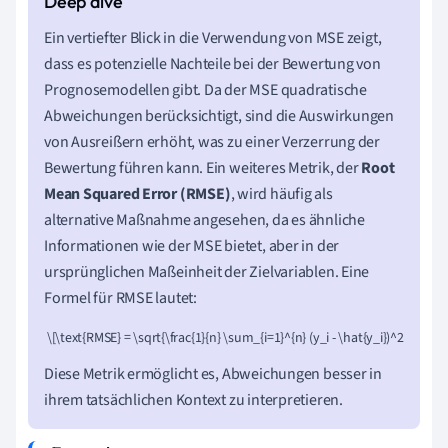
Ein vertiefter Blick in die Verwendung von MSE zeigt,
dass es potenzielle Nachteile bei der Bewertung von
Prognosemodellen gibt. Da der MSE quadratische
Abweichungen berücksichtigt, sind die Auswirkungen
von Ausreißern erhöht, was zu einer Verzerrung der
Bewertung führen kann. Ein weiteres Metrik, der
Root
Mean Squared Error (RMSE)
, wird häufig als
alternative Maßnahme angesehen, da es ähnliche
Informationen wie der MSE bietet, aber in der
ursprünglichen Maßeinheit der Zielvariablen. Eine
Formel für RMSE lautet:
 \[\text{RMSE} = \sqrt{\frac{1}{n} \sum_{i=1}^{n} (y_i - \hat{y_i})^2}\]
Diese Metrik ermöglicht es, Abweichungen besser in
ihrem tatsächlichen Kontext zu interpretieren.