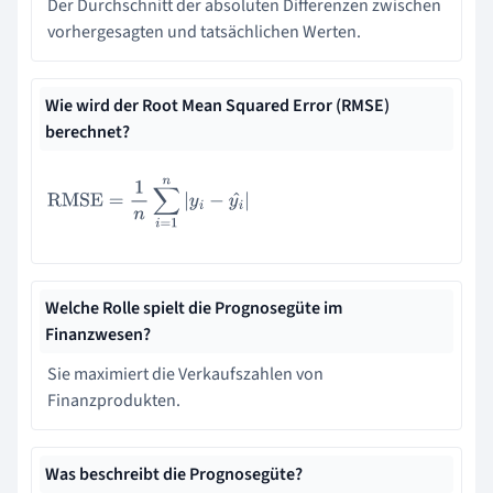
Der Durchschnitt der absoluten Differenzen zwischen
vorhergesagten und tatsächlichen Werten.
Wie wird der Root Mean Squared Error (RMSE)
berechnet?
RMSE
=
1
n
∑
i
=
1
n
|
y
i
−
y
i
^
|
Welche Rolle spielt die Prognosegüte im
Finanzwesen?
Sie maximiert die Verkaufszahlen von
Finanzprodukten.
Was beschreibt die Prognosegüte?