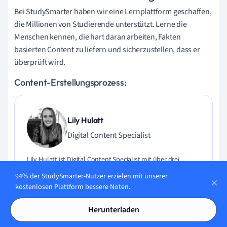
Bei StudySmarter haben wir eine Lernplattform geschaffen,
die Millionen von Studierende unterstützt. Lerne die
Menschen kennen, die hart daran arbeiten, Fakten
basierten Content zu liefern und sicherzustellen, dass er
überprüft wird.
Content-Erstellungsprozess:
Lily Hulatt
Digital Content Specialist
Lily Hulatt ist Digital Content Specialist mit über drei
Jahren Erfahrung in Content-Strategie und Curriculum-
94% der StudySmarter-Nutzer erzielen mit unserer
Design. Sie hat 2022 ihren Doktortitel in Englischer Literatur
kostenlosen Plattform bessere Noten.
an der Durham University erhalten, dort auch im
Fachbereich Englische Studien unterrichtet und an
Herunterladen
verschiedenen Veröffentlichungen mitgewirkt. Lily ist
Expertin für Englische Literatur, Englische Sprache,