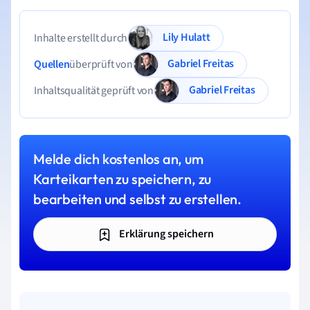
Lily Hulatt
Inhalte erstellt durch
Gabriel Freitas
Quellen
überprüft von
Gabriel Freitas
Inhaltsqualität geprüft von
Melde dich kostenlos an, um
Karteikarten zu speichern, zu
bearbeiten und selbst zu erstellen.
Erklärung speichern