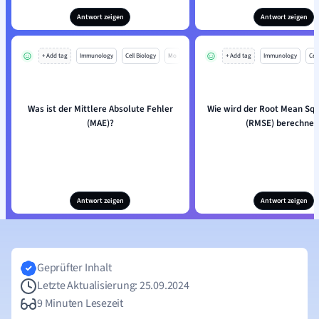
Antwort zeigen
Antwort zeigen
+ Add tag
Immunology
Cell Biology
Mo
+ Add tag
Immunology
Cell
Was ist der Mittlere Absolute Fehler
Wie wird der Root Mean Squ
(MAE)?
(RMSE) berechnet
Antwort zeigen
Antwort zeigen
Geprüfter Inhalt
Letzte Aktualisierung: 25.09.2024
9 Minuten Lesezeit