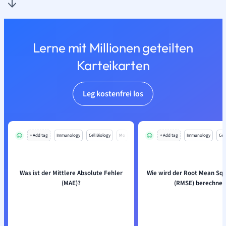
Lerne mit Millionen geteilten
Karteikarten
Leg kostenfrei los
+ Add tag
Immunology
Cell Biology
Mo
+ Add tag
Immunology
Cell
Was ist der Mittlere Absolute Fehler
Wie wird der Root Mean Squ
(MAE)?
(RMSE) berechnet