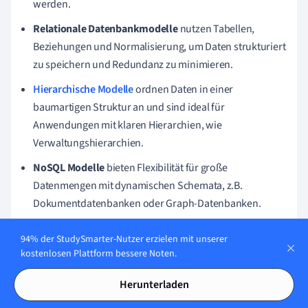
werden.
Relationale Datenbankmodelle
nutzen Tabellen,
Beziehungen und Normalisierung, um Daten strukturiert
zu speichern und Redundanz zu minimieren.
Hierarchische Modelle
ordnen Daten in einer
baumartigen Struktur an und sind ideal für
Anwendungen mit klaren Hierarchien, wie
Verwaltungshierarchien.
NoSQL Modelle
bieten Flexibilität für große
Datenmengen mit dynamischen Schemata, z.B.
Dokumentdatenbanken oder Graph-Datenbanken.
Beispiele
für relationale Datenbanken sind Online-Shops
94% der StudySmarter-Nutzer erzielen mit unserer
und Kundendatenbanken, die komplexe SQL-Abfragen
kostenlosen Plattform bessere Noten.
ermöglichen.
Herunterladen
Techniken
bei relationalen Datenbanken umfassen
Indexe zur Beschleunigung, Stored Procedures für