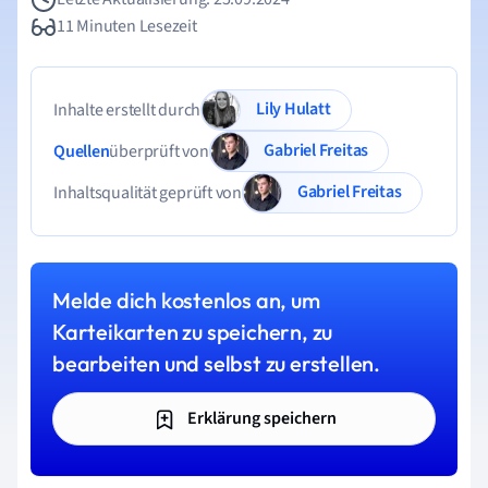
11 Minuten Lesezeit
Lily Hulatt
Inhalte erstellt durch
Gabriel Freitas
Quellen
überprüft von
Gabriel Freitas
Inhaltsqualität geprüft von
Melde dich kostenlos an, um
Karteikarten zu speichern, zu
bearbeiten und selbst zu erstellen.
Erklärung speichern