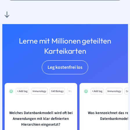
Lerne mit Millionen geteilten
Karteikarten
Leg kostenfrei los
+ Add tag
Immunology
Cell Biology
Mo
+ Add tag
Immunology
Cell
Welches Datenbankmodell wird oft bei
Was kennzeichnet das rel
Anwendungen mit klar definierten
Datenbankmodell
Hierarchien eingesetzt?