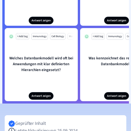
Antwort zeigen
Antwort zeigen
+ Add tag
Immunology
Cell Biology
Mo
+ Add tag
Immunology
Cell
Welches Datenbankmodell wird oft bei
Was kennzeichnet das rel
Anwendungen mit klar definierten
Datenbankmodell
Hierarchien eingesetzt?
Antwort zeigen
Antwort zeigen
Geprüfter Inhalt
Letzte Aktualisierung: 25.09.2024