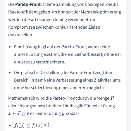
Die
Pareto-Front
ist eine Sammlung von Lösungen, die als
Pareto-effizient gelten. Im Kontext der Mehrzieloptimierung
werden diese Lösungen häufig verwendet, um
Kompromisse zwischen konkurrierenden Zielen
darzustellen.
Eine Lösung liegt auf der Pareto-Front, wenn keine
andere Lösung existiert, die ein Ziel verbessert, ohne ein
anderes zu verschlechtern.
Die grafische Darstellung der Pareto-Front zeigt den
Bereich, in dem keine Verbesserung eines Zielkriteriums
ohne Verschlechterung eines anderen möglich ist.
Mathematisch wird die Pareto-Front durch die Menge
P
aller Lösungen beschrieben, für die gilt: Für jede Lösung
gibt es keine Lösung
, sodass:
x
∈
P
y
f
i
(
y
)
≤
f
i
(
x
)
∀
i