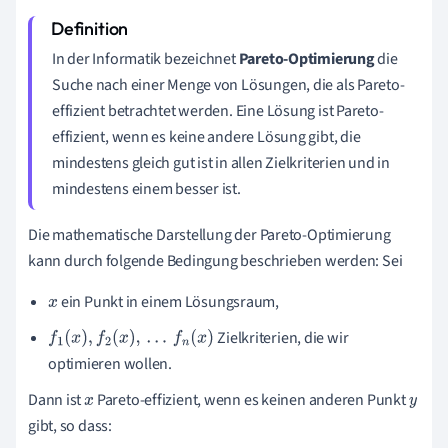
In der Informatik bezeichnet
Pareto-Optimierung
die
Suche nach einer Menge von Lösungen, die als Pareto-
effizient betrachtet werden. Eine Lösung ist Pareto-
effizient, wenn es keine andere Lösung gibt, die
mindestens gleich gut ist in allen Zielkriterien und in
mindestens einem besser ist.
Die mathematische Darstellung der Pareto-Optimierung
kann durch folgende Bedingung beschrieben werden: Sei
ein Punkt in einem Lösungsraum,
x
Zielkriterien, die wir
f
1
(
x
)
,
f
2
(
x
)
,
…
f
n
(
x
)
optimieren wollen.
Dann ist
Pareto-effizient, wenn es keinen anderen Punkt
x
y
gibt, so dass: