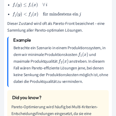
f
i
(
y
)
≤
f
i
(
x
)
∀
i
ü
f
j
(
y
)
<
f
j
(
x
)
für mindestens ein
j
Dieser Zustand wird oft als Pareto-Front bezeichnet – eine
Sammlung aller Pareto-optimalen Lösungen.
Betrachte ein Szenario in einem Produktionssystem, in
dem wir minimale Produktionskosten
und
f
1
(
x
)
maximale Produktqualität
anstreben. In diesem
f
2
(
x
)
Fall wären Pareto-effiziente Lösungen jene, bei denen
keine Senkung der Produktionskosten möglich ist, ohne
dabei die Produktqualität zu vermindern.
Pareto-Optimierung wird häufig bei Multi-Kriterien-
Entscheidungsfindungen eingesetzt, da sie eine