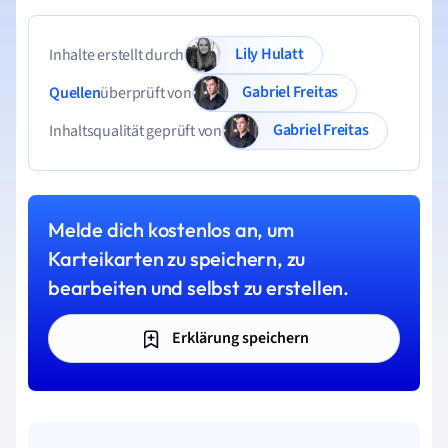
Lily Hulatt
Inhalte erstellt durch
Gabriel Freitas
Quellen
überprüft von
Gabriel Freitas
Inhaltsqualität geprüft von
Melde dich kostenlos an, um
Karteikarten zu speichern, zu
bearbeiten und selbst zu erstellen.
Erklärung speichern