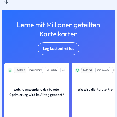
Lerne mit Millionen geteilten
Karteikarten
Leg kostenfrei los
+ Add tag
Immunology
Cell Biology
Mo
+ Add tag
Immunology
Cell
Welche Anwendung der Pareto-
Wie wird die Pareto-Front 
Optimierung wird im Alltag genannt?