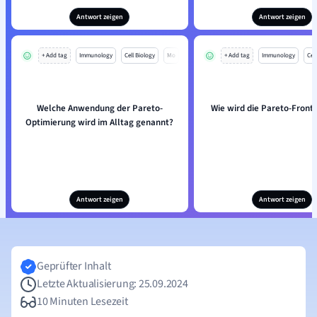
Antwort zeigen
Antwort zeigen
+ Add tag
Immunology
Cell Biology
Mo
+ Add tag
Immunology
Cell
Welche Anwendung der Pareto-
Wie wird die Pareto-Front 
Optimierung wird im Alltag genannt?
Antwort zeigen
Antwort zeigen
Geprüfter Inhalt
Letzte Aktualisierung: 25.09.2024
10 Minuten Lesezeit