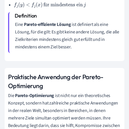
ü
f
j
(
y
)
<
f
j
(
x
)
für mindestens ein
j
Eine
Pareto-effiziente Lösung
ist definiert als eine
Lösung, für die gilt: Es gibt keine andere Lösung, die alle
Zielkriterien mindestens gleich gut erfüllt und in
mindestens einem Ziel besser.
Praktische Anwendung der Pareto-
Optimierung
Die
Pareto-Optimierung
ist nicht nur ein theoretisches
Konzept, sondern hat zahlreiche praktische Anwendungen
in der realen Welt, besonders in Bereichen, in denen
mehrere Ziele simultan optimiert werden müssen. Ihre
Bedeutung liegt darin, dass sie hilft, Kompromisse zwischen