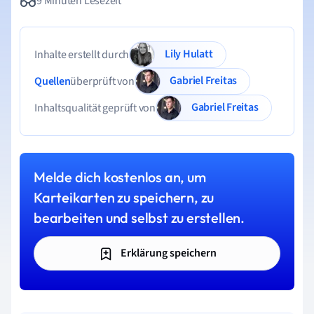
9 Minuten Lesezeit
Lily Hulatt
Inhalte erstellt durch
Gabriel Freitas
Quellen
überprüft von
Gabriel Freitas
Inhaltsqualität geprüft von
Melde dich kostenlos an, um
Karteikarten zu speichern, zu
bearbeiten und selbst zu erstellen.
Erklärung speichern