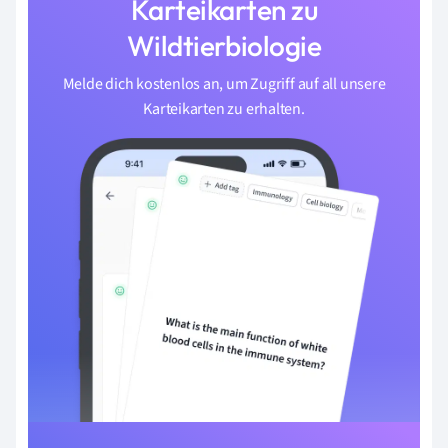
Karteikarten zu
Wildtierbiologie
Melde dich kostenlos an, um Zugriff auf all unsere
Karteikarten zu erhalten.