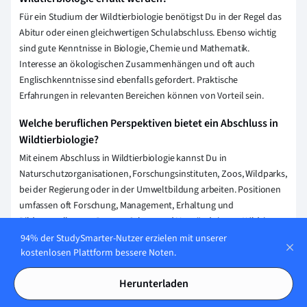
Für ein Studium der Wildtierbiologie benötigst Du in der Regel das
Abitur oder einen gleichwertigen Schulabschluss. Ebenso wichtig
sind gute Kenntnisse in Biologie, Chemie und Mathematik.
Interesse an ökologischen Zusammenhängen und oft auch
Englischkenntnisse sind ebenfalls gefordert. Praktische
Erfahrungen in relevanten Bereichen können von Vorteil sein.
Welche beruflichen Perspektiven bietet ein Abschluss in
Wildtierbiologie?
Mit einem Abschluss in Wildtierbiologie kannst Du in
Naturschutzorganisationen, Forschungsinstituten, Zoos, Wildparks,
bei der Regierung oder in der Umweltbildung arbeiten. Positionen
umfassen oft Forschung, Management, Erhaltung und
Bildungsrollen, wo Du zum Schutz und Verständnis von Wildtieren
beiträgst.
94% der StudySmarter-Nutzer erzielen mit unserer
kostenlosen Plattform bessere Noten.
Wie lange dauert in der Regel ein Studium der
Wildtierbiologie?
Herunterladen
Ein Studium der Wildtierbiologie dauert in der Regel 3 Jahre für den