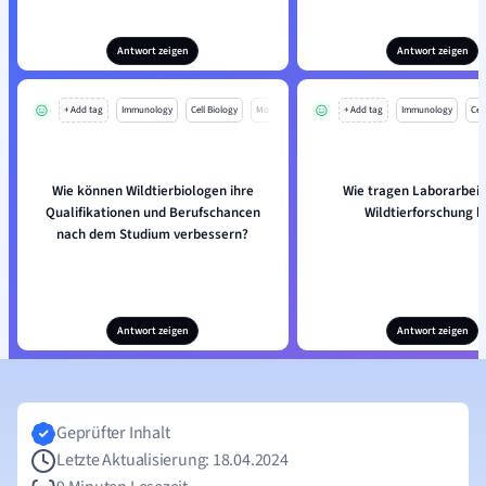
Antwort zeigen
Antwort zeigen
+ Add tag
Immunology
Cell Biology
Mo
+ Add tag
Immunology
Cell
Wie können Wildtierbiologen ihre
Wie tragen Laborarbeit
Qualifikationen und Berufschancen
Wildtierforschung b
nach dem Studium verbessern?
Antwort zeigen
Antwort zeigen
Geprüfter Inhalt
Letzte Aktualisierung: 18.04.2024