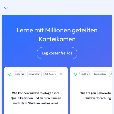
Lerne mit Millionen geteilten
Karteikarten
Leg kostenfrei los
+ Add tag
Immunology
Cell Biology
Mo
+ Add tag
Immunology
Cell
Wie können Wildtierbiologen ihre
Wie tragen Laborarbeit
Qualifikationen und Berufschancen
Wildtierforschung b
nach dem Studium verbessern?