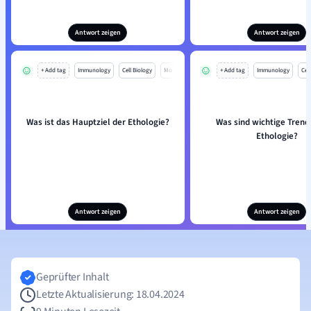
Antwort zeigen
Antwort zeigen
+ Add tag
Immunology
Cell Biology
Mo
+ Add tag
Immunology
Cell
Was ist das Hauptziel der Ethologie?
Was sind wichtige Trends
Ethologie?
Antwort zeigen
Antwort zeigen
Geprüfter Inhalt
Letzte Aktualisierung: 18.04.2024