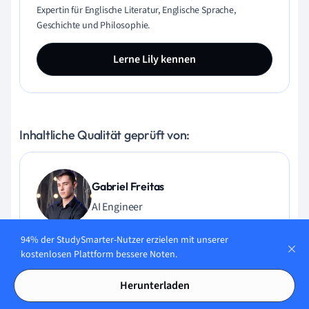
Expertin für Englische Literatur, Englische Sprache,
Geschichte und Philosophie.
Lerne Lily kennen
Inhaltliche Qualität geprüft von:
Gabriel Freitas
AI Engineer
94% der StudySmarter-Nutzer erzielen mit unserer
Gabriel Freitas ist AI Engineer mit solider Erfahrung in
kostenlosen Plattform bessere Noten.
Softwareentwicklung, maschinellen Lernalgorithmen und
generativer KI, einschließlich Anwendungen großer
Herunterladen
Sprachmodelle (LLMs). Er hat Elektrotechnik an der
Universität von São Paulo studiert und macht aktuell