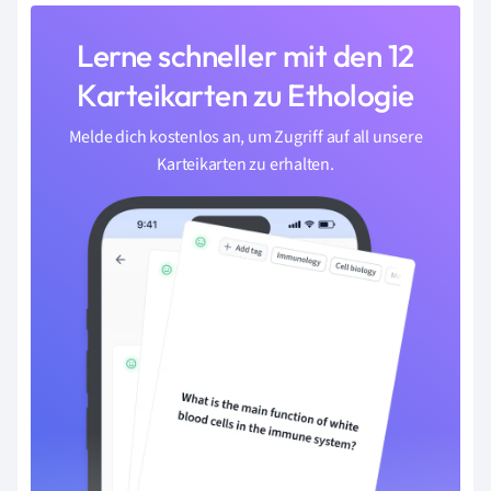
Lerne schneller mit den 12
Karteikarten zu Ethologie
Melde dich kostenlos an, um Zugriff auf all unsere
Karteikarten zu erhalten.