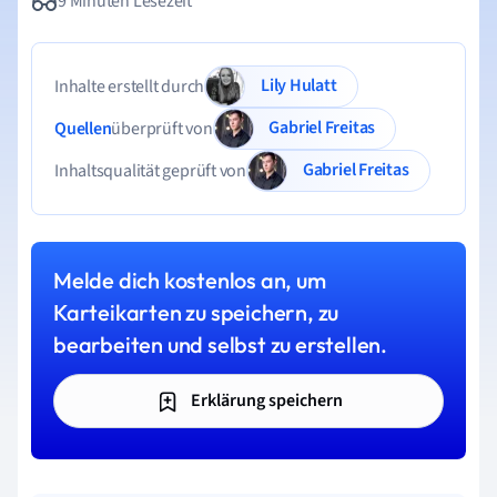
9 Minuten Lesezeit
Lily Hulatt
Inhalte erstellt durch
Gabriel Freitas
Quellen
überprüft von
Gabriel Freitas
Inhaltsqualität geprüft von
Melde dich kostenlos an, um
Karteikarten zu speichern, zu
bearbeiten und selbst zu erstellen.
Erklärung speichern