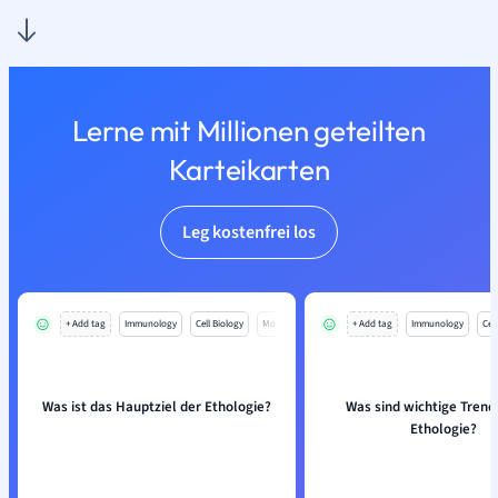
Lerne mit Millionen geteilten
Karteikarten
Leg kostenfrei los
+ Add tag
Immunology
Cell Biology
Mo
+ Add tag
Immunology
Cell
Was ist das Hauptziel der Ethologie?
Was sind wichtige Trends
Ethologie?