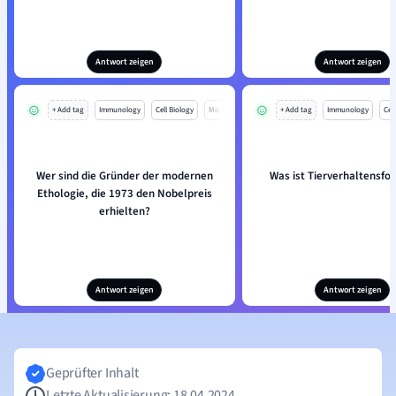
Antwort zeigen
Antwort zeigen
+ Add tag
Immunology
Cell Biology
Mo
+ Add tag
Immunology
Cell
Wer sind die Gründer der modernen
Was ist Tierverhaltensfo
Ethologie, die 1973 den Nobelpreis
erhielten?
Antwort zeigen
Antwort zeigen
Geprüfter Inhalt
Letzte Aktualisierung: 18.04.2024