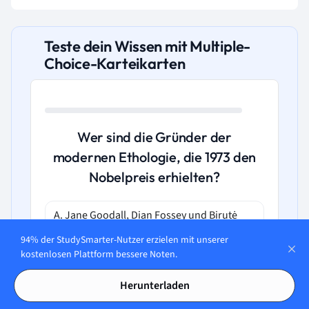
Teste dein Wissen mit Multiple-
Choice-Karteikarten
Wer sind die Gründer der
modernen Ethologie, die 1973 den
Nobelpreis erhielten?
A. Jane Goodall, Dian Fossey und Birutė
Galdikas, als Primatologinnen, die das
94% der StudySmarter-Nutzer erzielen mit unserer
Verhalten von Affen studierten.
kostenlosen Plattform bessere Noten.
B. Stephen Hawking, Albert Einstein und
Herunterladen
Marie Curie, für ihre revolutionären