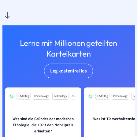
Lerne mit Millionen geteilten
Karteikarten
Leg kostenfrei los
+ Add tag
Immunology
Cell Biology
Mo
+ Add tag
Immunology
Cell
Wer sind die Gründer der modernen
Was ist Tierverhaltensfo
Ethologie, die 1973 den Nobelpreis
erhielten?