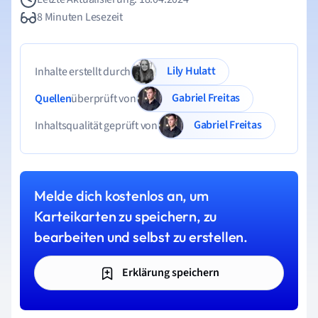
8 Minuten Lesezeit
Lily Hulatt
Inhalte erstellt durch
Gabriel Freitas
Quellen
überprüft von
Gabriel Freitas
Inhaltsqualität geprüft von
Melde dich kostenlos an, um
Karteikarten zu speichern, zu
bearbeiten und selbst zu erstellen.
Erklärung speichern