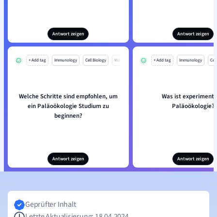
Antwort zeigen
Antwort zeigen
+ Add tag
Immunology
Cell Biology
Mo
+ Add tag
Immunology
Cell
Welche Schritte sind empfohlen, um
Was ist experimente
ein Paläoökologie Studium zu
Paläoökologie?
beginnen?
Antwort zeigen
Antwort zeigen
Geprüfter Inhalt
Letzte Aktualisierung: 18.04.2024