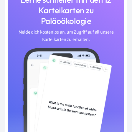
Karteikarten zu
Paläoökologie
Melde dich kostenlos an, um Zugriff auf all unsere
Karteikarten zu erhalten.