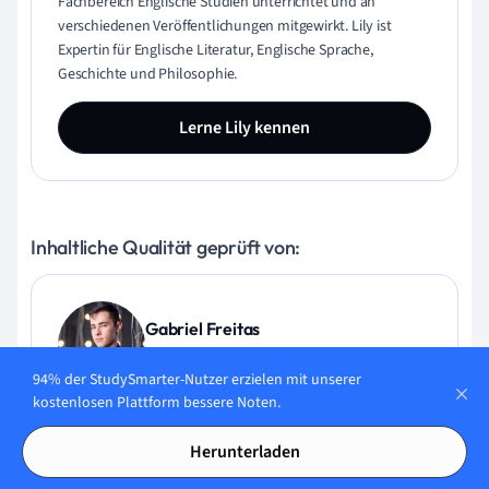
Fachbereich Englische Studien unterrichtet und an
verschiedenen Veröffentlichungen mitgewirkt. Lily ist
Expertin für Englische Literatur, Englische Sprache,
Geschichte und Philosophie.
Lerne Lily kennen
Inhaltliche Qualität geprüft von:
Gabriel Freitas
AI Engineer
94% der StudySmarter-Nutzer erzielen mit unserer
kostenlosen Plattform bessere Noten.
Gabriel Freitas ist AI Engineer mit solider Erfahrung in
Softwareentwicklung, maschinellen Lernalgorithmen und
Herunterladen
generativer KI, einschließlich Anwendungen großer
Sprachmodelle (LLMs). Er hat Elektrotechnik an der