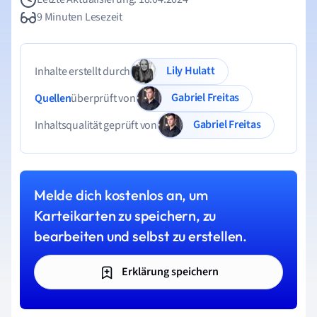
9 Minuten Lesezeit
Lily Hulatt
Inhalte erstellt durch
Gabriel Freitas
Quellen
überprüft von
Gabriel Freitas
Inhaltsqualität geprüft von
Melde dich kostenlos an, um
Karteikarten zu speichern, zu
bearbeiten und selbst zu erstellen.
Erklärung speichern