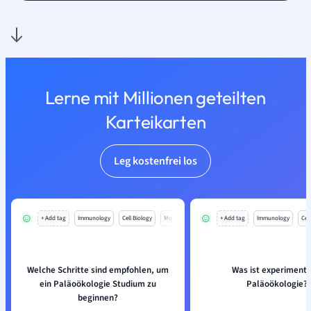
Lerne mit Millionen geteilten
Karteikarten
Leg kostenfrei los
+ Add tag
Immunology
Cell Biology
Mo
+ Add tag
Immunology
Cell
Welche Schritte sind empfohlen, um
Was ist experimente
ein Paläoökologie Studium zu
Paläoökologie?
beginnen?