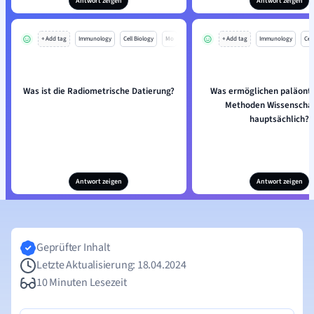
Antwort zeigen
Antwort zeigen
+ Add tag
Immunology
Cell Biology
Mo
+ Add tag
Immunology
Cell
Was ist die Radiometrische Datierung?
Was ermöglichen paläonto
Methoden Wissenschaf
hauptsächlich?
Antwort zeigen
Antwort zeigen
Geprüfter Inhalt
Letzte Aktualisierung: 18.04.2024
10 Minuten Lesezeit