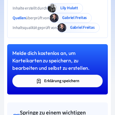
Lily Hulatt
Inhalte erstellt durch
Gabriel Freitas
Quellen
überprüft von
Gabriel Freitas
Inhaltsqualität geprüft von
Melde dich kostenlos an, um
Karteikarten zu speichern, zu
bearbeiten und selbst zu erstellen.
Erklärung speichern
Springe zu einem wichtigen