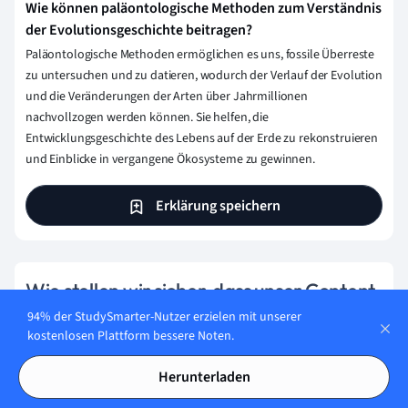
Wie können paläontologische Methoden zum Verständnis
der Evolutionsgeschichte beitragen?
Paläontologische Methoden ermöglichen es uns, fossile Überreste
zu untersuchen und zu datieren, wodurch der Verlauf der Evolution
und die Veränderungen der Arten über Jahrmillionen
nachvollzogen werden können. Sie helfen, die
Entwicklungsgeschichte des Lebens auf der Erde zu rekonstruieren
und Einblicke in vergangene Ökosysteme zu gewinnen.
Erklärung speichern
Wie stellen wir sicher, dass unser Content
korrekt und vertrauenswürdig ist?
94% der StudySmarter-Nutzer erzielen mit unserer
kostenlosen Plattform bessere Noten.
Bei StudySmarter haben wir eine Lernplattform geschaffen,
die Millionen von Studierende unterstützt. Lerne die
Herunterladen
Menschen kennen, die hart daran arbeiten, Fakten