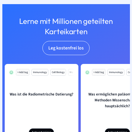
Lerne mit Millionen geteilten
Karteikarten
Leg kostenfrei los
+ Add tag
Immunology
Cell Biology
Mo
+ Add tag
Immunology
Cell
Was ist die Radiometrische Datierung?
Was ermöglichen paläonto
Methoden Wissenschaf
hauptsächlich?