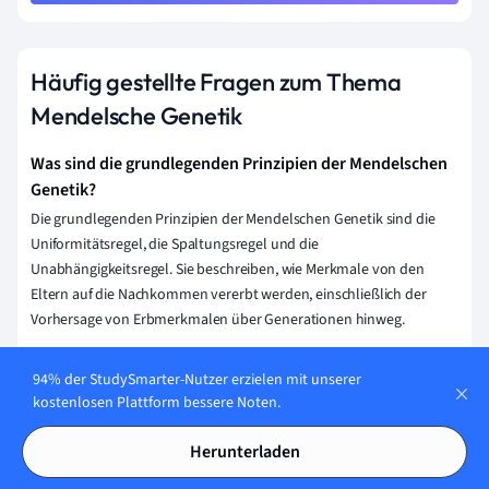
Häufig gestellte Fragen zum Thema
Mendelsche Genetik
Was sind die grundlegenden Prinzipien der Mendelschen
Genetik?
Die grundlegenden Prinzipien der Mendelschen Genetik sind die
Uniformitätsregel, die Spaltungsregel und die
Unabhängigkeitsregel. Sie beschreiben, wie Merkmale von den
Eltern auf die Nachkommen vererbt werden, einschließlich der
Vorhersage von Erbmerkmalen über Generationen hinweg.
Wie lauten die drei Gesetze der Mendelschen Genetik?
94% der StudySmarter-Nutzer erzielen mit unserer
Die drei Gesetze der Mendelschen Genetik sind: das Gesetz der
kostenlosen Plattform bessere Noten.
Uniformität (1. Mendelsches Gesetz), das besagt, dass Kreuzungen
reinerbiger Individuen (homozygot) uniforme Nachkommen
Herunterladen
erzeugen; das Gesetz der Spaltung (2. Mendelsches Gesetz),