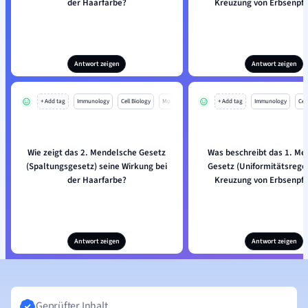
der Haarfarbe?
Kreuzung von Erbsenpf
Antwort zeigen
Antwort zeigen
+ Add tag
Immunology
Cell Biology
Mo
+ Add tag
Immunology
Cell
Wie zeigt das 2. Mendelsche Gesetz
Was beschreibt das 1. Me
(Spaltungsgesetz) seine Wirkung bei
Gesetz (Uniformitätsregel
der Haarfarbe?
Kreuzung von Erbsenpf
Antwort zeigen
Antwort zeigen
Geprüfter Inhalt