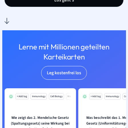
Los geht’s
Lerne mit Millionen geteilten
Karteikarten
Leg kostenfrei los
+ Add tag
Immunology
Cell Biology
Mo
+ Add tag
Immunology
Cell
Wie zeigt das 2. Mendelsche Gesetz
Was beschreibt das 1. Me
(Spaltungsgesetz) seine Wirkung bei
Gesetz (Uniformitätsregel