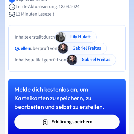
Letzte Aktualisierung: 18.04.2024
12 Minuten Lesezeit
Lily Hulatt
Inhalte erstellt durch
Gabriel Freitas
Quellen
überprüft von
Gabriel Freitas
Inhaltsqualität geprüft von
Melde dich kostenlos an, um
Karteikarten zu speichern, zu
bearbeiten und selbst zu erstellen.
Erklärung speichern