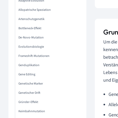
Adaptive Evolution
Allopatrische Speziation
Artenschutzgenetik
Bottleneck-Effekt
Grun
De-Novo-Mutation
Um di
Evolutionsbiologie
kennen.
Frameshift-Mutationen
betrach
Verstän
Genduplikation
Lebens 
Gene Editing
und Eig
Genetische Marker
Genetischer Drift
Gen
Gründer-Effekt
Allel
Keimbahnmutation
Geno