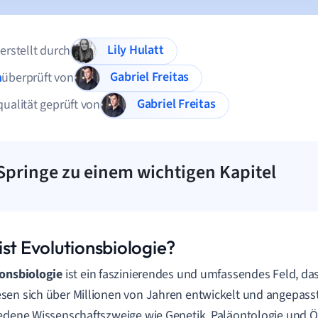
Lily Hulatt
 erstellt durch
Gabriel Freitas
n
überprüft von
Gabriel Freitas
qualität geprüft von
Springe zu einem wichtigen Kapitel
ist Evolutionsbiologie?
ionsbiologie
ist ein faszinierendes und umfassendes Feld, das
en sich über Millionen von Jahren entwickelt und angepasst
edene Wissenschaftszweige wie Genetik, Paläontologie und Ö