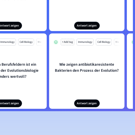
Antwort zeigen
Antwort zeigen
Immunology
Cell Biology
Mo
+ Add tag
Immunology
Cell Biology
Mo
 Berufsfeldern ist ein
Wie zeigen antibiotikaresistente
W
 der Evolutionsbiologie
Bakterien den Prozess der Evolution?
nders wertvoll?
Antwort zeigen
Antwort zeigen