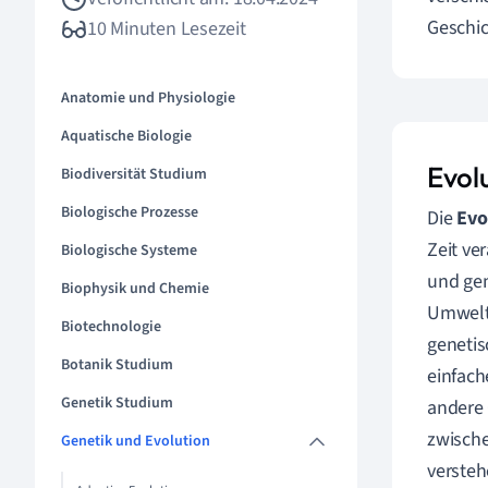
Geschic
10 Minuten Lesezeit
Anatomie und Physiologie
Aquatische Biologie
Evolu
Biodiversität Studium
Biologische Prozesse
Die
Evo
Zeit ve
Biologische Systeme
und gen
Biophysik und Chemie
Umwelt 
Biotechnologie
genetis
Botanik Studium
einfach
Genetik Studium
andere 
zwische
Genetik und Evolution
versteh