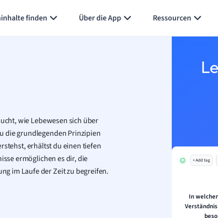
inhalte finden
Über die App
Ressourcen
Le
rsucht, wie Lebewesen sich über
u die grundlegenden Prinzipien
rstehst, erhältst du einen tiefen
isse ermöglichen es dir, die
+ Add tag
g im Laufe der Zeit zu begreifen.
In welchen
Verständnis
beso