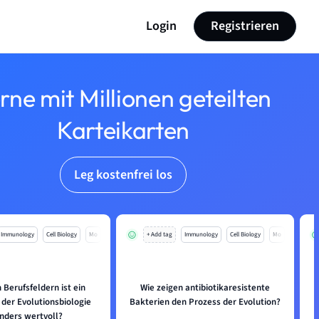
Login
Registrieren
rne mit Millionen geteilten
Karteikarten
Leg kostenfrei los
Immunology
Cell Biology
Mo
+ Add tag
Immunology
Cell Biology
Mo
 Berufsfeldern ist ein
Wie zeigen antibiotikaresistente
W
 der Evolutionsbiologie
Bakterien den Prozess der Evolution?
nders wertvoll?