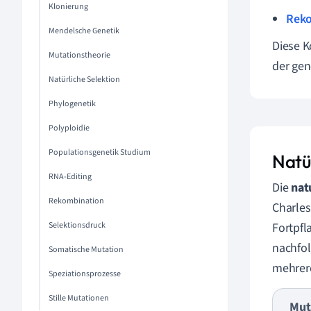
Klonierung
Reko
Mendelsche Genetik
Diese K
Mutationstheorie
der gen
Natürliche Selektion
Phylogenetik
Polyploidie
Populationsgenetik Studium
Natü
RNA-Editing
Die
nat
Rekombination
Charles
Selektionsdruck
Fortpfl
nachfol
Somatische Mutation
mehrere
Speziationsprozesse
Stille Mutationen
Mut