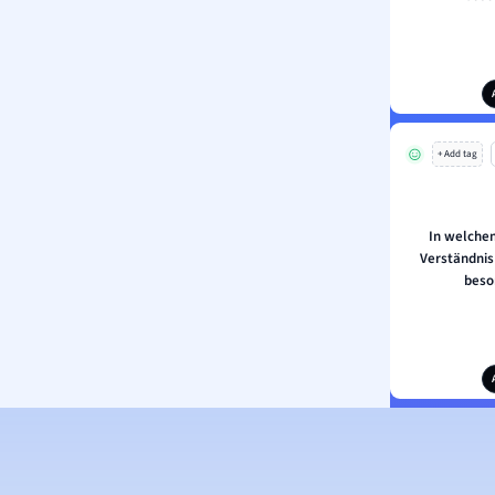
+ Add tag
In welchen
Verständnis
beso