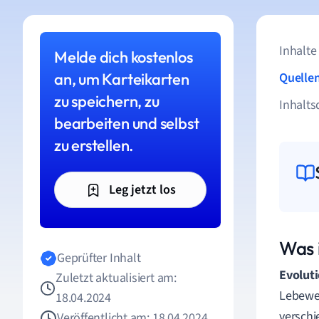
Inhalte
Melde dich kostenlos
an, um Karteikarten
Quelle
zu speichern, zu
Inhalts
bearbeiten und selbst
zu erstellen.
Leg jetzt los
Was 
Geprüfter Inhalt
Evolut
Zuletzt aktualisiert am:
Lebewes
18.04.2024
verschi
Veröffentlicht am: 18.04.2024