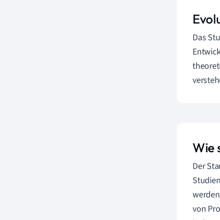
Evol
Das St
Entwick
theoret
versteh
Wie 
Der Sta
Studien
werden.
von Pro