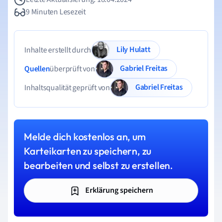
9 Minuten Lesezeit
Lily Hulatt
Inhalte erstellt durch
Gabriel Freitas
Quellen
überprüft von
Gabriel Freitas
Inhaltsqualität geprüft von
Melde dich kostenlos an, um
Karteikarten zu speichern, zu
bearbeiten und selbst zu erstellen.
Erklärung speichern