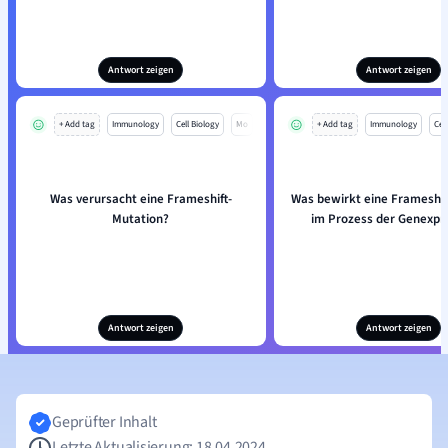
Antwort zeigen
Antwort zeigen
+ Add tag
Immunology
Cell Biology
Mo
+ Add tag
Immunology
Cell
Was verursacht eine Frameshift-
Was bewirkt eine Frameshif
Mutation?
im Prozess der Genexpr
Antwort zeigen
Antwort zeigen
Geprüfter Inhalt
Letzte Aktualisierung: 18.04.2024