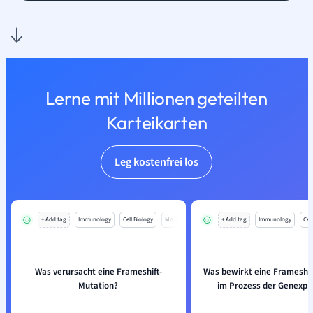
Lerne mit Millionen geteilten
Karteikarten
Leg kostenfrei los
+ Add tag
Immunology
Cell Biology
Mo
+ Add tag
Immunology
Cell
Was verursacht eine Frameshift-
Was bewirkt eine Frameshif
Mutation?
im Prozess der Genexpr