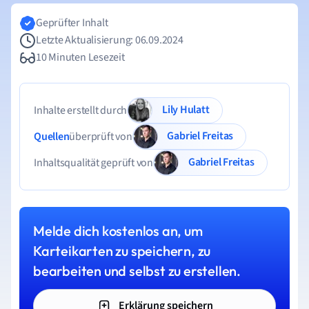
Geprüfter Inhalt
Letzte Aktualisierung: 06.09.2024
10 Minuten Lesezeit
Lily Hulatt
Inhalte erstellt durch
Gabriel Freitas
Quellen
überprüft von
Gabriel Freitas
Inhaltsqualität geprüft von
Melde dich kostenlos an, um
Karteikarten zu speichern, zu
bearbeiten und selbst zu erstellen.
Erklärung speichern