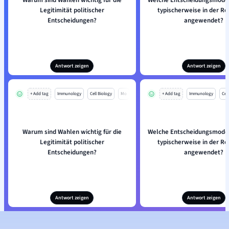
Warum sind Wahlen wichtig für die
Welche Entscheidungsmode
Legitimität politischer
typischerweise in der R
Entscheidungen?
angewendet?
Antwort zeigen
Antwort zeigen
+ Add tag
Immunology
Cell Biology
Mo
+ Add tag
Immunology
Cell
Warum sind Wahlen wichtig für die
Welche Entscheidungsmode
Legitimität politischer
typischerweise in der R
Entscheidungen?
angewendet?
Antwort zeigen
Antwort zeigen