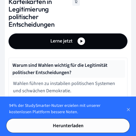
Karteikarten in
12
Legitimierung
politischer
Entscheidungen
Lerne jetzt
Warum sind Wahlen wichtig für die Legitimität
politischer Entscheidungen?
Wahlen führen zu instabilen politischen Systemen
und schwächen Demokratie.
94% der StudySmarter-Nutzer erzielen mit unserer
Welche Entscheidungsmodelle werden
kostenlosen Plattform bessere Noten.
typischerweise in der Regierung angewendet?
Herunterladen
Demokratie-, Diktatur- und Monopolmodell.