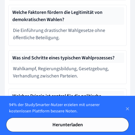
Welche Faktoren fördern die Legitimität von
demokratischen Wahlen?
Die Einführung drastischer Wahlgesetze ohne
öffentliche Beteiligung.
Was sind Schritte eines typischen Wahlprozesses?
Wahlkampf, Regierungsbildung, Gesetzgebung,
Verhandlung zwischen Parteien.
Welches Prinzip ist zentral für die politische
Legitimation in Demokratien?
94% der StudySmarter-Nutzer erzielen mit unserer
kostenlosen Plattform bessere Noten.
Religiöse Propaganda.
Herunterladen