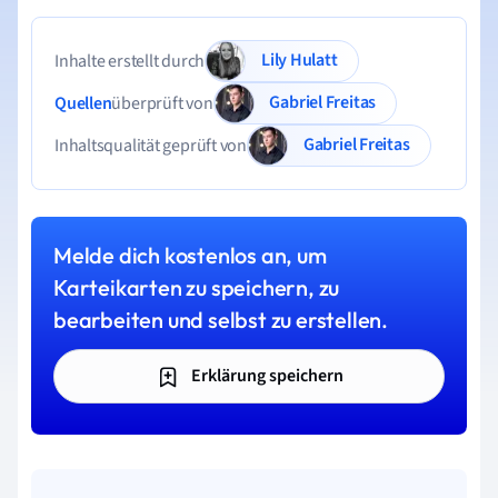
Lily Hulatt
Inhalte erstellt durch
Gabriel Freitas
Quellen
überprüft von
Gabriel Freitas
Inhaltsqualität geprüft von
Melde dich kostenlos an, um
Karteikarten zu speichern, zu
bearbeiten und selbst zu erstellen.
Erklärung speichern