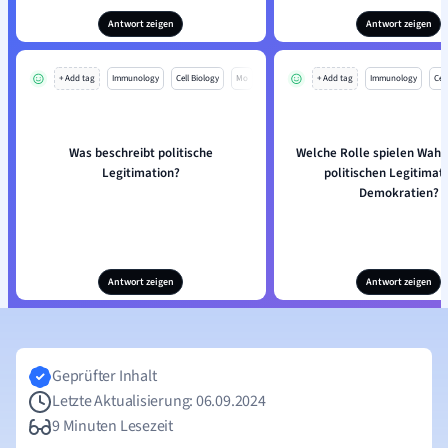
Antwort zeigen
Antwort zeigen
+ Add tag
Immunology
Cell Biology
Mo
+ Add tag
Immunology
Cell
Was beschreibt politische
Welche Rolle spielen Wahl
Legitimation?
politischen Legitimati
Demokratien?
Antwort zeigen
Antwort zeigen
Geprüfter Inhalt
Letzte Aktualisierung: 06.09.2024
9 Minuten Lesezeit