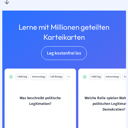
Lerne mit Millionen geteilten
Karteikarten
Leg kostenfrei los
+ Add tag
Immunology
Cell Biology
Mo
+ Add tag
Immunology
Cell
Was beschreibt politische
Welche Rolle spielen Wahl
Legitimation?
politischen Legitimati
Demokratien?