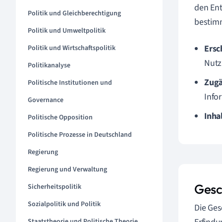
den Ent
Politik und Gleichberechtigung
bestimm
Politik und Umweltpolitik
Ersc
Politik und Wirtschaftspolitik
Nutz
Politikanalyse
Zugä
Politische Institutionen und
Info
Governance
Inha
Politische Opposition
Politische Prozesse in Deutschland
Regierung
Regierung und Verwaltung
Gesc
Sicherheitspolitik
Sozialpolitik und Politik
Die Ges
Staatstheorie und Politische Theorie