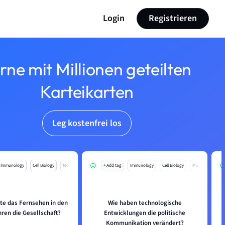
Login
Registrieren
rne mit Millionen geteilten
Karteikarten
Leg kostenfrei los
Immunology
Cell Biology
Mo
+ Add tag
Immunology
Cell Biology
Mo
te das Fernsehen in den
Wie haben technologische
ren die Gesellschaft?
Entwicklungen die politische
Kommunikation verändert?