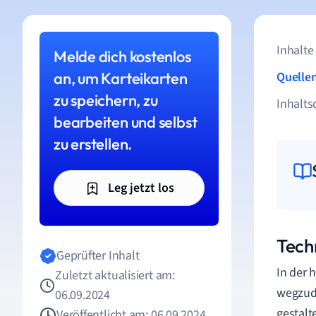
Inhalte
Melde dich kostenlos
an, um Karteikarten
Quelle
zu speichern, zu
Inhalts
bearbeiten und selbst
zu erstellen.
Leg jetzt los
Tech
Geprüfter Inhalt
In der 
Zuletzt aktualisiert am:
wegzude
06.09.2024
gestalt
Veröffentlicht am: 06.09.2024