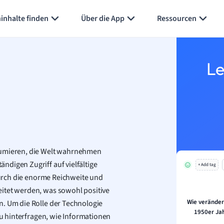
Karteikarten erstellen
Seite zusammenfassen
inhalte finden
Über die App
Ressourcen
Le
nsumieren, die Welt wahrnehmen
digen Zugriff auf vielfältige
+ Add tag
 durch die enorme Reichweite und
eitet werden, was sowohl positive
Wie veränder
n. Um die Rolle der Technologie
1950er Jah
 zu hinterfragen, wie Informationen