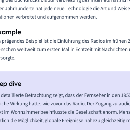
ng des Buchdrucks bis zur Verbreitung des Internets hat sich 
er Jahrhunderte hat jede neue Technologie die Art und Weise 
ationen verbreitet und aufgenommen werden.
n prägendes Beispiel ist die Einführung des Radios im frühen 
nschen weltweit zum ersten Mal in Echtzeit mit Nachrichten
rsorgte.
 detaillierte Betrachtung zeigt, dass der Fernseher in den 19
iche Wirkung hatte, wie zuvor das Radio. Der Zugang zu audio
kt im Wohnzimmer beeinflusste die Gesellschaft enorm. Men
zlich die Möglichkeit, globale Ereignisse nahezu gleichzeitig 