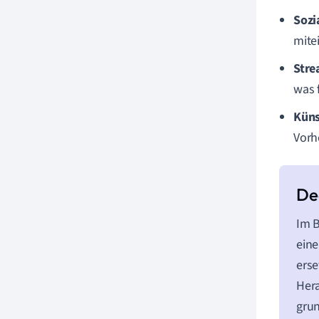
Sozi
mite
Stre
was 
Küns
Vorh
Im B
eine
erse
Hera
grun