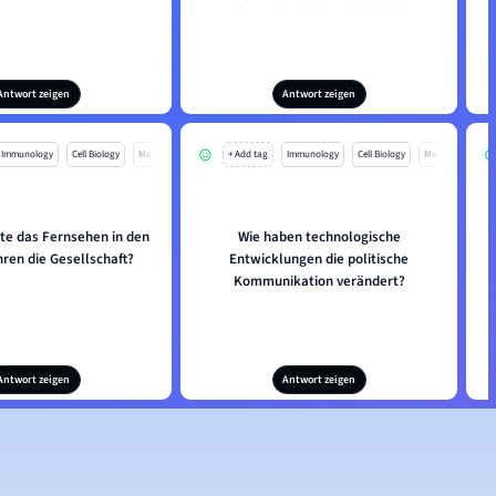
Antwort zeigen
Antwort zeigen
Immunology
Cell Biology
Mo
+ Add tag
Immunology
Cell Biology
Mo
te das Fernsehen in den
Wie haben technologische
ren die Gesellschaft?
Entwicklungen die politische
Kommunikation verändert?
Antwort zeigen
Antwort zeigen