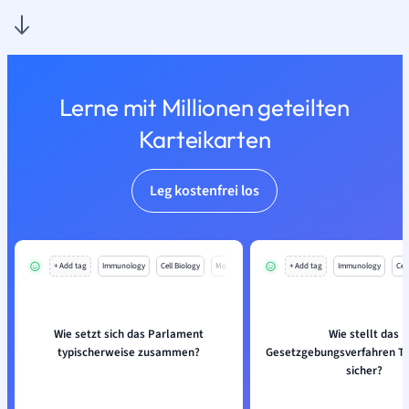
Lerne mit Millionen geteilten
Karteikarten
Leg kostenfrei los
+ Add tag
Immunology
Cell Biology
Mo
+ Add tag
Immunology
Cell
Wie setzt sich das Parlament
Wie stellt das
typischerweise zusammen?
Gesetzgebungsverfahren T
sicher?