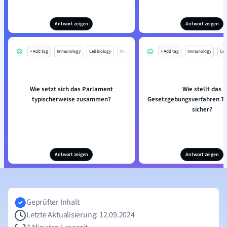
Antwort zeigen
Antwort zeigen
+ Add tag
Immunology
Cell Biology
Mo
+ Add tag
Immunology
Cell
Wie setzt sich das Parlament
Wie stellt das
typischerweise zusammen?
Gesetzgebungsverfahren T
sicher?
Antwort zeigen
Antwort zeigen
Geprüfter Inhalt
Letzte Aktualisierung: 12.09.2024