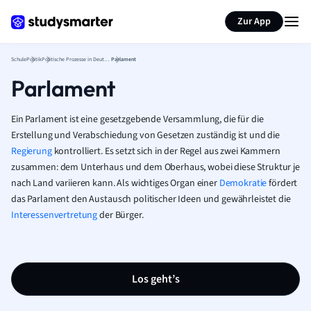
Karteikarten erstellen
Seite zusammenfassen
Zur App
Schule
Politik
Politische Prozesse in Deutschland
Parlament
Parlament
Ein Parlament ist eine gesetzgebende Versammlung, die für die
Erstellung und Verabschiedung von Gesetzen zuständig ist und die
Regierung
kontrolliert. Es setzt sich in der Regel aus zwei Kammern
zusammen: dem Unterhaus und dem Oberhaus, wobei diese Struktur je
nach Land variieren kann. Als wichtiges Organ einer
Demokratie
fördert
das Parlament den Austausch politischer Ideen und gewährleistet die
Interessenvertretung
der Bürger.
Los geht’s