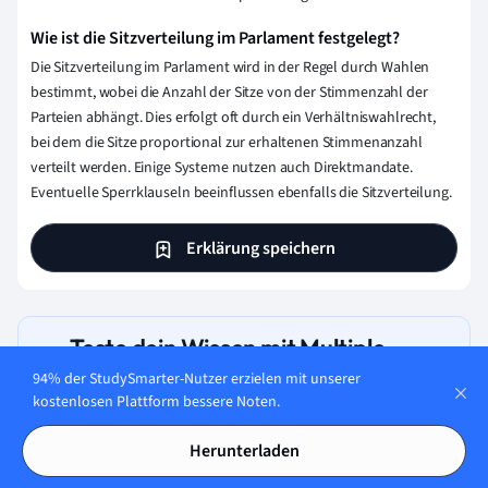
Wie ist die Sitzverteilung im Parlament festgelegt?
Die Sitzverteilung im Parlament wird in der Regel durch Wahlen
bestimmt, wobei die Anzahl der Sitze von der Stimmenzahl der
Parteien abhängt. Dies erfolgt oft durch ein Verhältniswahlrecht,
bei dem die Sitze proportional zur erhaltenen Stimmenanzahl
verteilt werden. Einige Systeme nutzen auch Direktmandate.
Eventuelle Sperrklauseln beeinflussen ebenfalls die Sitzverteilung.
Erklärung speichern
Teste dein Wissen mit Multiple-
Choice-Karteikarten
94% der StudySmarter-Nutzer erzielen mit unserer
kostenlosen Plattform bessere Noten.
Herunterladen