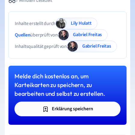
7 Minuten Lesezeit
Lily Hulatt
Inhalte erstellt durch
Gabriel Freitas
Quellen
überprüft von
Gabriel Freitas
Inhaltsqualität geprüft von
Melde dich kostenlos an, um
Karteikarten zu speichern, zu
bearbeiten und selbst zu erstellen.
Erklärung speichern