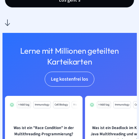
Los geht’s
Lerne mit Millionen geteilten
Karteikarten
Leg kostenfrei los
+ Add tag
Immunology
Cell Biology
Mo
+ Add tag
Immunology
Cell
Was ist ein "Race Condition" in der
Was ist ein Deadlock im K
Multithreading-Programmierung?
Java Multithreading und 