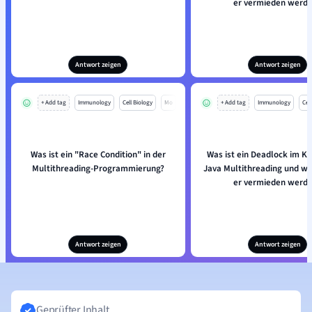
er vermieden werd
Antwort zeigen
Antwort zeigen
+ Add tag
Immunology
Cell Biology
Mo
+ Add tag
Immunology
Cell
Was ist ein "Race Condition" in der
Was ist ein Deadlock im K
Multithreading-Programmierung?
Java Multithreading und 
er vermieden werd
Antwort zeigen
Antwort zeigen
Geprüfter Inhalt