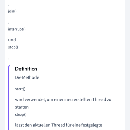
,
join()
,
interrupt()
und
stop()
.
Die Methode
start()
wird verwendet, um einen neu erstellten Thread zu
starten.
sleep()
lässt den aktuellen Thread für eine festgelegte