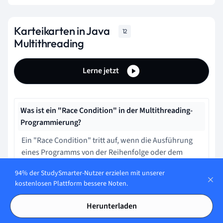
Karteikarten in Java
12
Multithreading
Lerne jetzt
Was ist ein "Race Condition" in der Multithreading-
Programmierung?
Ein "Race Condition" tritt auf, wenn die Ausführung
eines Programms von der Reihenfolge oder dem
Timing der Threads abhängt, die auf gemeinsame
94% der StudySmarter-Nutzer erzielen mit unserer
Daten zugreifen. Ohne geeignete Synchronisation
kostenlosen Plattform bessere Noten.
kann dies zu inkonsistenten und unvorhersehbaren
Ergebnissen führen.
Herunterladen