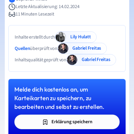
Letzte Aktualisierung: 14.02.2024
11 Minuten Lesezeit
Lily Hulatt
Inhalte erstellt durch
Gabriel Freitas
Quellen
überprüft von
Gabriel Freitas
Inhaltsqualität geprüft von
Melde dich kostenlos an, um
Karteikarten zu speichern, zu
bearbeiten und selbst zu erstellen.
Erklärung speichern