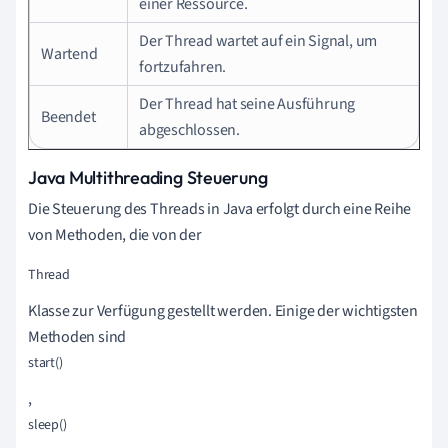
einer Ressource.
Der Thread wartet auf ein Signal, um
Wartend
fortzufahren.
Der Thread hat seine Ausführung
Beendet
abgeschlossen.
Java Multithreading Steuerung
Die Steuerung des Threads in Java erfolgt durch eine Reihe
von Methoden, die von der
Thread
Klasse zur Verfügung gestellt werden. Einige der wichtigsten
Methoden sind
start()
,
sleep()