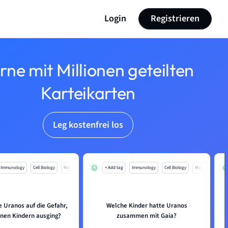
Login
Registrieren
rne mit Millionen geteilten
Karteikarten
Leg kostenfrei los
Immunology
Cell Biology
Mo
+ Add tag
Immunology
Cell Biology
Mo
e Uranos auf die Gefahr,
Welche Kinder hatte Uranos
inen Kindern ausging?
zusammen mit Gaia?