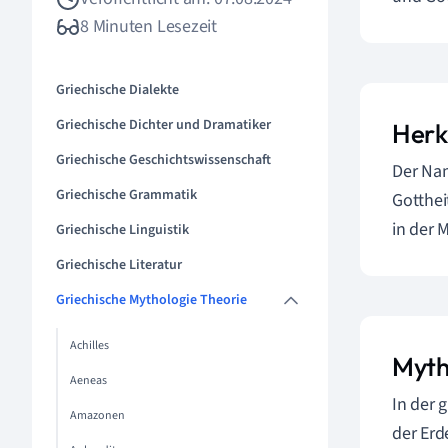
8 Minuten Lesezeit
Griechische Dialekte
Griechische Dichter und Dramatiker
Herk
Griechische Geschichtswissenschaft
Der N
Griechische Grammatik
Gotthei
in der 
Griechische Linguistik
Griechische Literatur
Griechische Mythologie Theorie
Achilles
Myth
Aeneas
In der 
Amazonen
der Erd