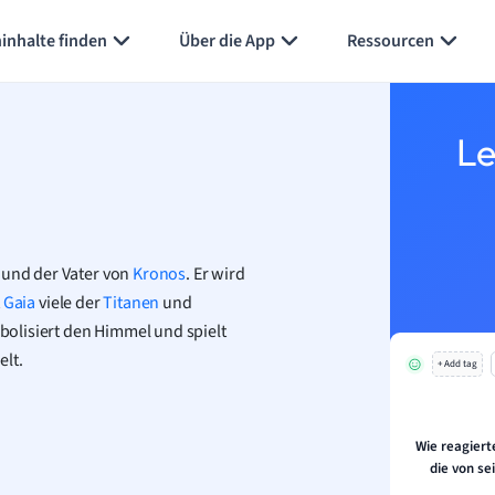
Karteikarten erstellen
Seite zusammenfassen
inhalte finden
Über die App
Ressourcen
Le
 und der Vater von
Kronos
. Er wird
t
Gaia
viele der
Titanen
und
olisiert den Himmel und spielt
elt.
+ Add tag
Wie reagiert
die von se