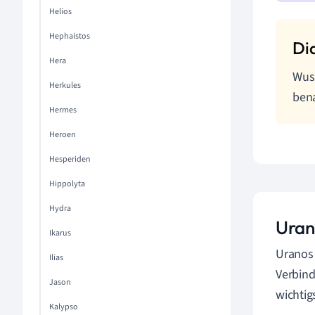
Helios
Hephaistos
Hera
Wuss
Herkules
bena
Hermes
Heroen
Hesperiden
Hippolyta
Hydra
Uran
Ikarus
Uranos 
Ilias
Verbind
Jason
wichtig
Kalypso