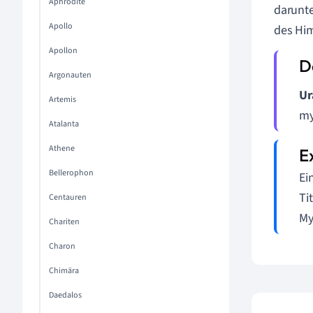
Aphrodite
darunte
Apollo
des Him
Apollon
Argonauten
Ur
Artemis
my
Atalanta
Athene
Bellerophon
Ei
Ti
Centauren
My
Chariten
Charon
Chimära
Daedalos