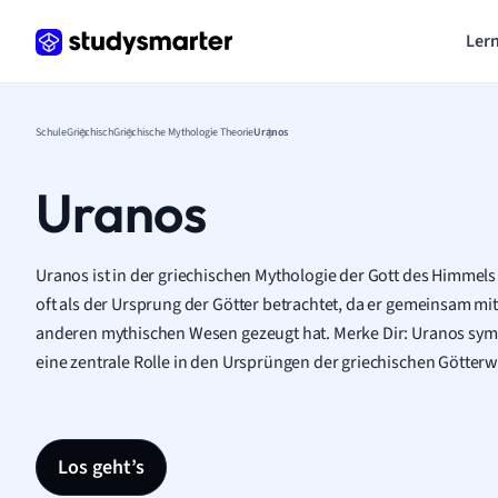
Lern
Schule
Griechisch
Griechische Mythologie Theorie
Uranos
Uranos
Uranos ist in der griechischen Mythologie der Gott des Himmels
oft als der Ursprung der Götter betrachtet, da er gemeinsam mi
anderen mythischen Wesen gezeugt hat. Merke Dir: Uranos symb
eine zentrale Rolle in den Ursprüngen der griechischen Götterw
Los geht’s