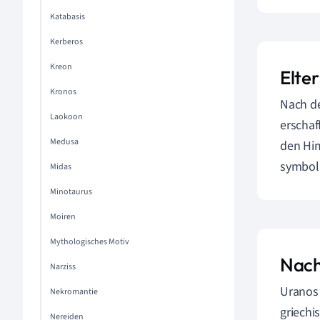
Katabasis
Kerberos
Kreon
Elte
Kronos
Nach de
Laokoon
erschaf
Medusa
den Him
symboli
Midas
Minotaurus
Moiren
Mythologisches Motiv
Nach
Narziss
Uranos 
Nekromantie
griechi
Nereiden