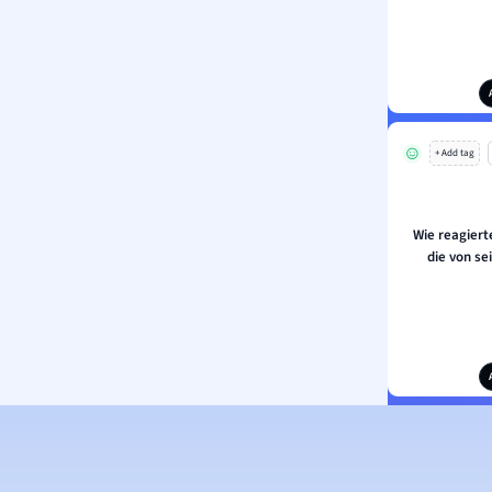
+ Add tag
Wie reagiert
die von se