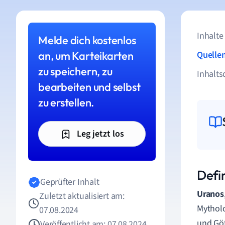
Inhalte
Melde dich kostenlos
an, um Karteikarten
Quelle
zu speichern, zu
Inhalts
bearbeiten und selbst
zu erstellen.
Leg jetzt los
Defi
Geprüfter Inhalt
Uranos
Zuletzt aktualisiert am:
Mytholo
07.08.2024
und Göt
Veröffentlicht am: 07.08.2024