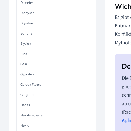
Demeter
Wich
Dionysos
Es gibt
Dryaden
Entmach
Konflik
Echidna
Mytholo
Elysion
Eros
Gaia
Giganten
Die 
Golden Fleece
grie
schn
Gorgonen
ab u
Hades
(Rac
Hekatoncheiren
Aph
Hektor