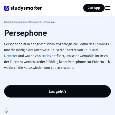
Karteikarten erstellen
Seite zusammenfassen
Zur App
Schule
Griechisch
Griechische Mythologie Theorie
Persephone
Persephone
Persephone ist in der griechischen Mythologie die Göttin des Frühlings
und die Königin der Unterwelt. Sie ist die Tochter von
Zeus
und
Demeter
und wurde von
Hades
entführt, um seine Gemahlin im Reich
der Toten zu werden. Jeder Frühling kehrt Persephone zur Erde zurück,
wodurch die Natur wieder zum Leben erwacht.
Los geht’s