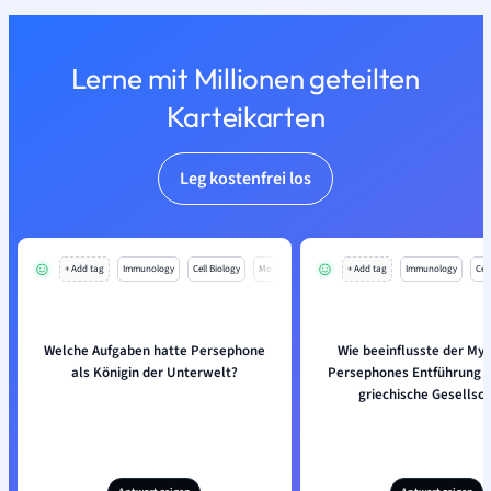
Lerne mit Millionen geteilten
Karteikarten
Leg kostenfrei los
+ Add tag
Immunology
Cell Biology
Mo
+ Add tag
Immunology
Cell
Welche Aufgaben hatte Persephone
Wie beeinflusste der My
als Königin der Unterwelt?
Persephones Entführung d
griechische Gesellsch