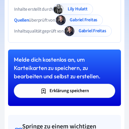
Lily Hulatt
Inhalte erstellt durch
Gabriel Freitas
Quellen
überprüft von
Gabriel Freitas
Inhaltsqualität geprüft von
Melde dich kostenlos an, um
Karteikarten zu speichern, zu
bearbeiten und selbst zu erstellen.
Erklärung speichern
Springe zu einem wichtigen