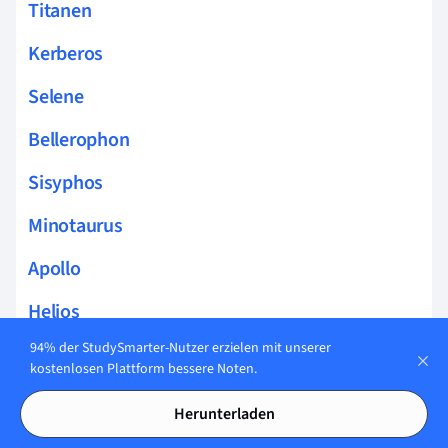
Titanen
Kerberos
Selene
Bellerophon
Sisyphos
Minotaurus
Apollo
Helios
94% der StudySmarter-Nutzer erzielen mit unserer
Laokoon
kostenlosen Plattform bessere Noten.
Charon
Herunterladen
Pan