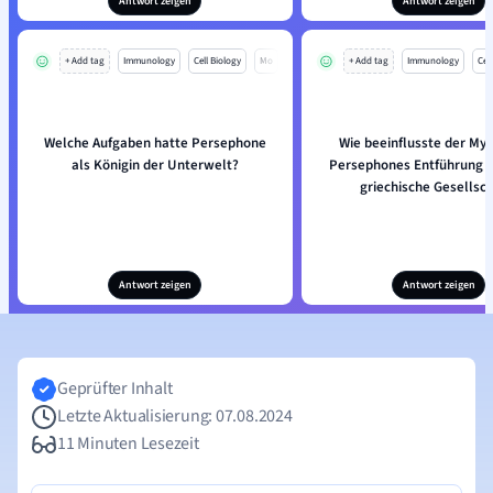
Antwort zeigen
Antwort zeigen
+ Add tag
Immunology
Cell Biology
Mo
+ Add tag
Immunology
Cell
Welche Aufgaben hatte Persephone
Wie beeinflusste der My
als Königin der Unterwelt?
Persephones Entführung d
griechische Gesellsch
Antwort zeigen
Antwort zeigen
Geprüfter Inhalt
Letzte Aktualisierung: 07.08.2024
11 Minuten Lesezeit