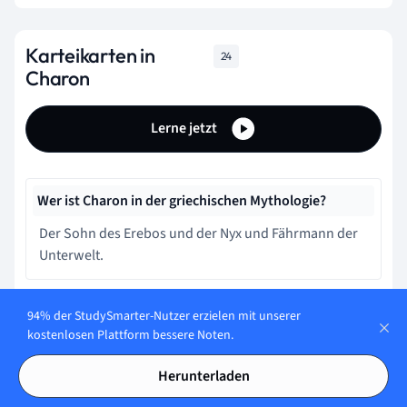
Karteikarten in
24
Charon
Lerne jetzt
Wer ist Charon in der griechischen Mythologie?
Der Sohn des Erebos und der Nyx und Fährmann der
Unterwelt.
Was ist Charons Hauptaufgabe in der griechischen
94% der StudySmarter-Nutzer erzielen mit unserer
kostenlosen Plattform bessere Noten.
Mythologie?
Er überwacht die Tore des Olymp.
Herunterladen