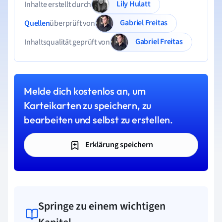
Lily Hulatt
Inhalte erstellt durch
Gabriel Freitas
Quellen
überprüft von
Gabriel Freitas
Inhaltsqualität geprüft von
Melde dich kostenlos an, um
Karteikarten zu speichern, zu
bearbeiten und selbst zu erstellen.
Erklärung speichern
Springe zu einem wichtigen