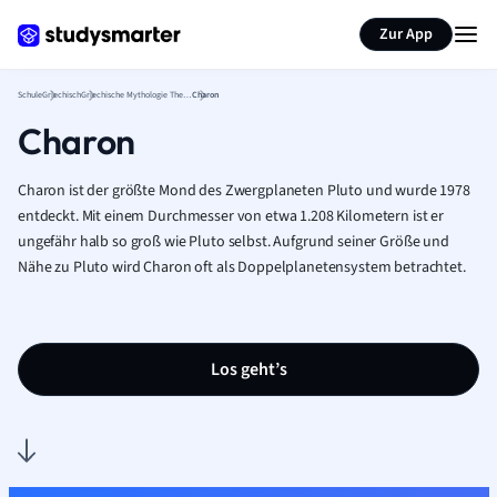
Karteikarten erstellen
Seite zusammenfassen
Zur App
Schule
Griechisch
Griechische Mythologie Theorie
Charon
Charon
Charon ist der größte Mond des Zwergplaneten Pluto und wurde 1978
entdeckt. Mit einem Durchmesser von etwa 1.208 Kilometern ist er
ungefähr halb so groß wie Pluto selbst. Aufgrund seiner Größe und
Nähe zu Pluto wird Charon oft als Doppelplanetensystem betrachtet.
Los geht’s