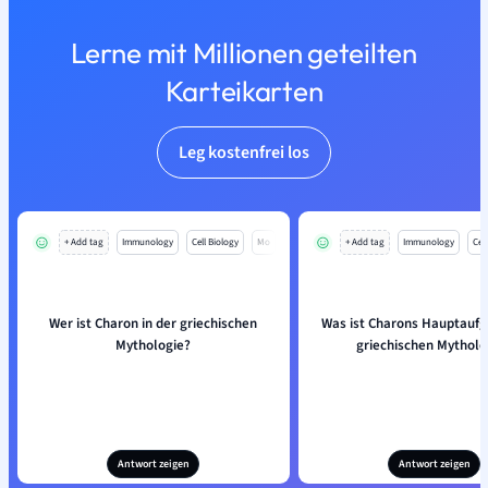
Lerne mit Millionen geteilten
Karteikarten
Leg kostenfrei los
+ Add tag
Immunology
Cell Biology
Mo
+ Add tag
Immunology
Cell
Wer ist Charon in der griechischen
Was ist Charons Hauptaufg
Mythologie?
griechischen Mytholo
Antwort zeigen
Antwort zeigen