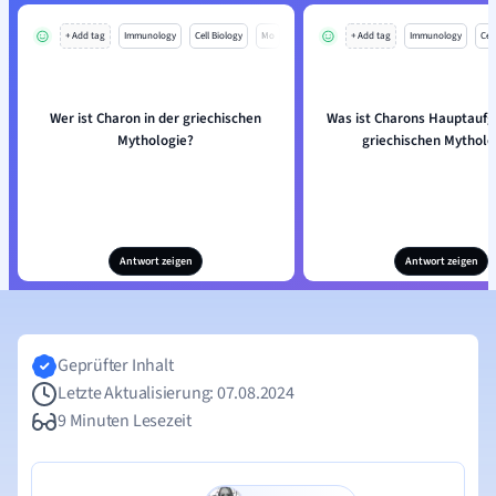
+ Add tag
Immunology
Cell Biology
Mo
+ Add tag
Immunology
Cell
Wer ist Charon in der griechischen
Was ist Charons Hauptaufg
Mythologie?
griechischen Mytholo
Antwort zeigen
Antwort zeigen
Geprüfter Inhalt
Letzte Aktualisierung: 07.08.2024
9 Minuten Lesezeit