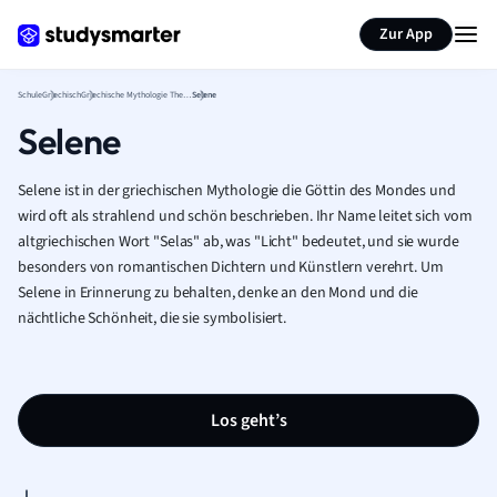
Karteikarten erstellen
Seite zusammenfassen
Zur App
Schule
Griechisch
Griechische Mythologie Theorie
Selene
Selene
Selene ist in der griechischen Mythologie die Göttin des Mondes und
wird oft als strahlend und schön beschrieben. Ihr Name leitet sich vom
altgriechischen Wort "Selas" ab, was "Licht" bedeutet, und sie wurde
besonders von romantischen Dichtern und Künstlern verehrt. Um
Selene in Erinnerung zu behalten, denke an den Mond und die
nächtliche Schönheit, die sie symbolisiert.
Los geht’s