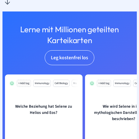
Lerne mit Millionen geteilten
Karteikarten
Leg kostenfrei los
+ Add tag
Immunology
Cell Biology
Mo
+ Add tag
Immunology
Cell
Welche Beziehung hat Selene zu
Wie wird Selene in i
Helios und Eos?
mythologischen Darstellu
beschrieben?