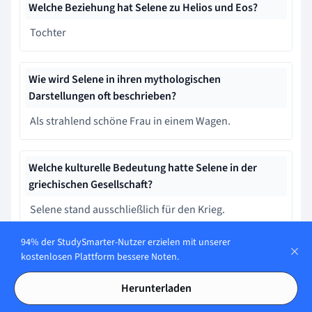
Welche Beziehung hat Selene zu Helios und Eos?
Tochter
Wie wird Selene in ihren mythologischen
Darstellungen oft beschrieben?
Als strahlend schöne Frau in einem Wagen.
Welche kulturelle Bedeutung hatte Selene in der
griechischen Gesellschaft?
Selene stand ausschließlich für den Krieg.
94% der StudySmarter-Nutzer erzielen mit unserer
Wer sind Selenes Eltern in der griechischen
kostenlosen Plattform bessere Noten.
Mythologie?
Herunterladen
Hyperion und Theia