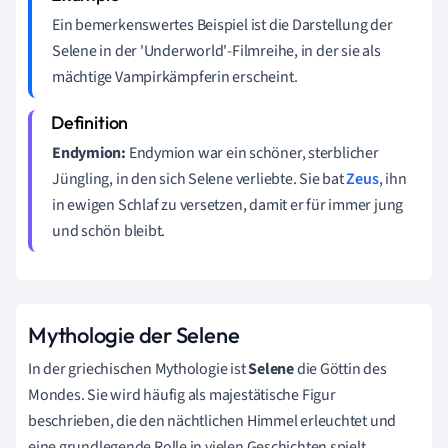
Ein bemerkenswertes Beispiel ist die Darstellung der
Selene in der 'Underworld'-Filmreihe, in der sie als
mächtige Vampirkämpferin erscheint.
Endymion:
Endymion war ein schöner, sterblicher
Jüngling, in den sich Selene verliebte. Sie bat
Zeus
, ihn
in ewigen Schlaf zu versetzen, damit er für immer jung
und schön bleibt.
Mythologie der Selene
In der griechischen Mythologie ist
Selene
die Göttin des
Mondes. Sie wird häufig als majestätische Figur
beschrieben, die den nächtlichen Himmel erleuchtet und
eine grundlegende Rolle in vielen Geschichten spielt.