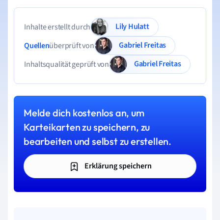
Lily Hulatt
Inhalte erstellt durch
Gabriel Freitas
Quellen
überprüft von
Gabriel Freitas
Inhaltsqualität geprüft von
Melde dich kostenlos an, um
Karteikarten zu speichern, zu
bearbeiten und selbst zu erstellen.
Erklärung speichern