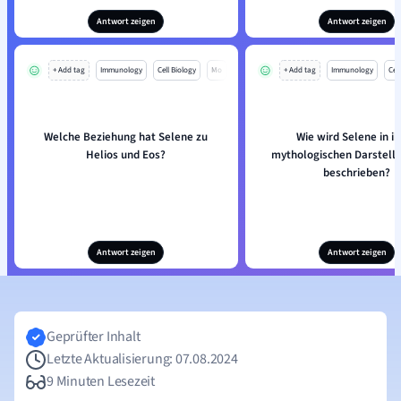
Antwort zeigen
Antwort zeigen
+ Add tag
Immunology
Cell Biology
Mo
+ Add tag
Immunology
Cell
Welche Beziehung hat Selene zu
Wie wird Selene in i
Helios und Eos?
mythologischen Darstellu
beschrieben?
Antwort zeigen
Antwort zeigen
Geprüfter Inhalt
Letzte Aktualisierung: 07.08.2024
9 Minuten Lesezeit