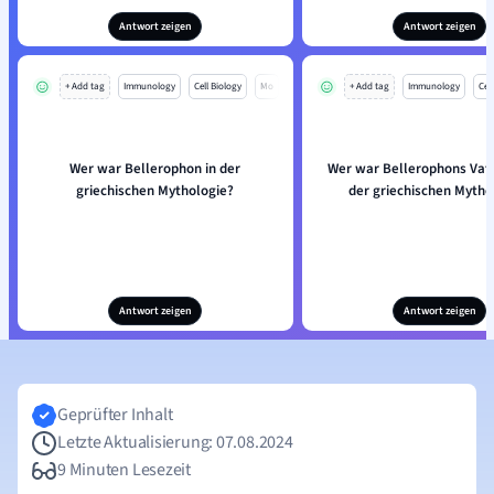
Antwort zeigen
Antwort zeigen
+ Add tag
Immunology
Cell Biology
Mo
+ Add tag
Immunology
Cell
Wer war Bellerophon in der
Wer war Bellerophons Va
griechischen Mythologie?
der griechischen Mytho
Antwort zeigen
Antwort zeigen
Geprüfter Inhalt
Letzte Aktualisierung: 07.08.2024
9 Minuten Lesezeit