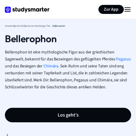
Karteikarten erstellen
Seite zusammenfassen
Zur App
Schule
Griechisch
Griechische Mythologie Theorie
Bellerophon
Bellerophon
Bellerophon ist eine mythologische Figur aus der griechischen
Sagenwelt, bekannt für das Bezwingen des geflügelten Pferdes
Pegasus
und das Besiegen der
Chimära
. Sein Ruhm und seine Taten sind eng
verbunden mit seiner Tapferkeit und List, die in zahlreichen Legenden
überliefert sind. Merk Dir: Bellerophon, Pegasus und Chimära, sie sind
Schlüsselwörter für die Geschichte dieses antiken Helden.
Los geht’s