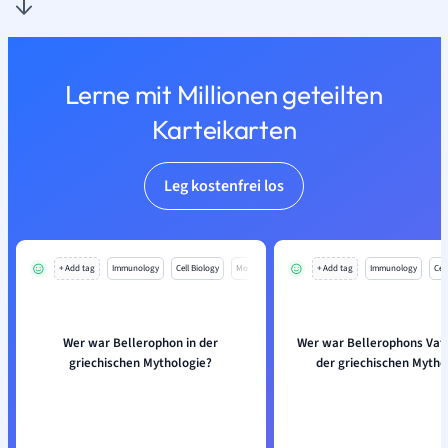
Lerne mit Millionen geteilten
Karteikarten
Leg kostenfrei los
+ Add tag
Immunology
Cell Biology
Mo
+ Add tag
Immunology
Cell
Wer war Bellerophon in der
Wer war Bellerophons Va
griechischen Mythologie?
der griechischen Mytho