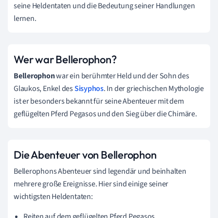
seine Heldentaten und die Bedeutung seiner Handlungen
lernen.
Wer war Bellerophon?
Bellerophon
war ein berühmter Held und der Sohn des
Glaukos, Enkel des
Sisyphos
. In der griechischen Mythologie
ist er besonders bekannt für seine Abenteuer mit dem
geflügelten Pferd Pegasos und den Sieg über die Chimäre.
Die Abenteuer von Bellerophon
Bellerophons Abenteuer sind legendär und beinhalten
mehrere große Ereignisse. Hier sind einige seiner
wichtigsten Heldentaten:
Reiten auf dem geflügelten Pferd Pegasos