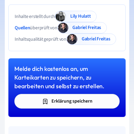
Lily Hulatt
Inhalte erstellt durch
Gabriel Freitas
Quellen
überprüft von
Gabriel Freitas
Inhaltsqualität geprüft von
Melde dich kostenlos an, um
Karteikarten zu speichern, zu
bearbeiten und selbst zu erstellen.
Erklärung speichern