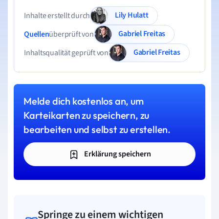
Lily Hulatt
Inhalte erstellt durch
Gabriel Freitas
Quellen
überprüft von
Gabriel Freitas
Inhaltsqualität geprüft von
Melde dich kostenlos an, um
Karteikarten zu speichern, zu
bearbeiten und selbst zu erstellen.
Erklärung speichern
Springe zu einem wichtigen