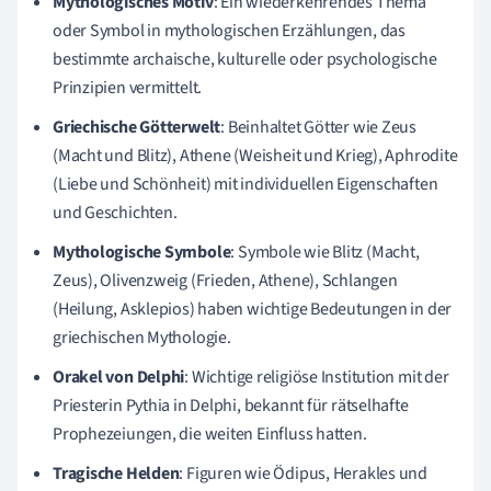
Mythologisches Motiv
: Ein wiederkehrendes Thema
oder Symbol in mythologischen Erzählungen, das
bestimmte archaische, kulturelle oder psychologische
Prinzipien vermittelt.
Griechische Götterwelt
: Beinhaltet Götter wie Zeus
(Macht und Blitz), Athene (Weisheit und Krieg), Aphrodite
(Liebe und Schönheit) mit individuellen Eigenschaften
und Geschichten.
Mythologische Symbole
: Symbole wie Blitz (Macht,
Zeus), Olivenzweig (Frieden, Athene), Schlangen
(Heilung, Asklepios) haben wichtige Bedeutungen in der
griechischen Mythologie.
Orakel von Delphi
: Wichtige religiöse Institution mit der
Priesterin Pythia in Delphi, bekannt für rätselhafte
Prophezeiungen, die weiten Einfluss hatten.
Tragische Helden
: Figuren wie Ödipus, Herakles und