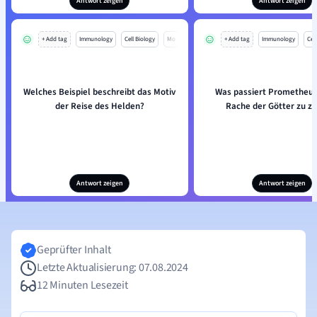
Antwort zeigen
Antwort zeigen
+ Add tag
Immunology
Cell Biology
Mo
+ Add tag
Immunology
Cell
Welches Beispiel beschreibt das Motiv
Was passiert Prometheus
der Reise des Helden?
Rache der Götter zu z
Antwort zeigen
Antwort zeigen
Geprüfter Inhalt
Letzte Aktualisierung: 07.08.2024
12 Minuten Lesezeit