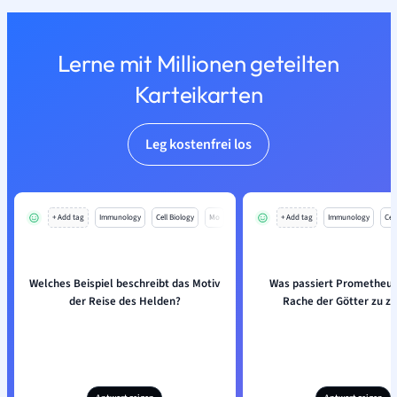
Lerne mit Millionen geteilten
Karteikarten
Leg kostenfrei los
+ Add tag
Immunology
Cell Biology
Mo
+ Add tag
Immunology
Cell
Welches Beispiel beschreibt das Motiv
Was passiert Prometheus
der Reise des Helden?
Rache der Götter zu z