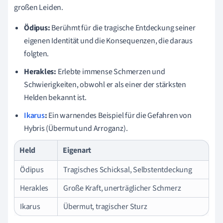
großen Leiden.
Ödipus:
Berühmt für die tragische Entdeckung seiner
eigenen Identität und die Konsequenzen, die daraus
folgten.
Herakles:
Erlebte immense Schmerzen und
Schwierigkeiten, obwohl er als einer der stärksten
Helden bekannt ist.
Ikarus
:
Ein warnendes Beispiel für die Gefahren von
Hybris (Übermut und Arroganz).
Held
Eigenart
Ödipus
Tragisches Schicksal, Selbstentdeckung
Herakles
Große Kraft, unerträglicher Schmerz
Ikarus
Übermut, tragischer Sturz