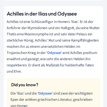
Achilles in der Ilias und Odyssee
Achilles ist eine Schlüsselfigur in Homers 'Ilias'. Er ist der
Anführer der Myrmidonen und ein Halbgott, da seine Mutter
Thetis eine Meeresnymphe ist und sein Vater Peleus ein
sterblicher König. Achilles' Mut und seine Kampffähigkeiten
machen ihn zu einem unersetzlichen Helden im
Trojanischen Krieg.In der '
Odyssee
' wird Achilles posthum
erwähnt und gezeigt, wie sehr die anderen Helden ihn
respektieren. Er dient als Maßstab für heldenhafte Taten
und Ehre.
Die 'Ilias' und die '
Odyssee
' sind zwei der wichtigsten
Epen der antiken griechischen Literatur, geschrieben
von Homer.