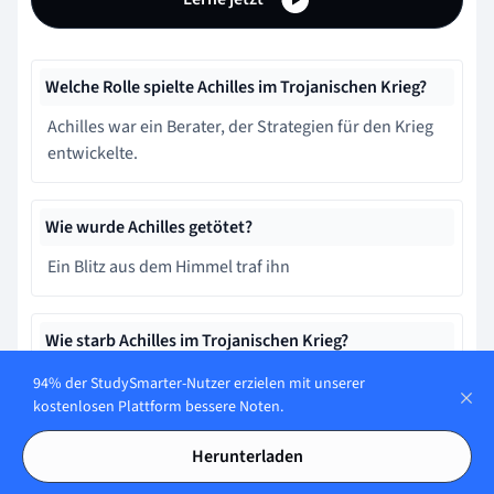
Welche Rolle spielte Achilles im Trojanischen Krieg?
Achilles war ein Berater, der Strategien für den Krieg
entwickelte.
Wie wurde Achilles getötet?
Ein Blitz aus dem Himmel traf ihn
Wie starb Achilles im Trojanischen Krieg?
Er wurde durch einen Pfeil von Paris in die
94% der StudySmarter-Nutzer erzielen mit unserer
Achillesferse getroffen.
kostenlosen Plattform bessere Noten.
Herunterladen
Was ist die 'Achillesferse'?