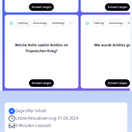
Antwort zeigen
Antwort zeigen
+ Add tag
Immunology
Cell Biology
Mo
+ Add tag
Immunology
Cell
Welche Rolle spielte Achilles im
Wie wurde Achilles ge
Trojanischen Krieg?
Antwort zeigen
Antwort zeigen
Geprüfter Inhalt
Letzte Aktualisierung: 07.08.2024
9 Minuten Lesezeit