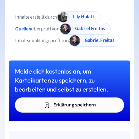
Lily Hulatt
Inhalte erstellt durch
Gabriel Freitas
Quellen
überprüft von
Gabriel Freitas
Inhaltsqualität geprüft von
Melde dich kostenlos an, um
Karteikarten zu speichern, zu
bearbeiten und selbst zu erstellen.
Erklärung speichern