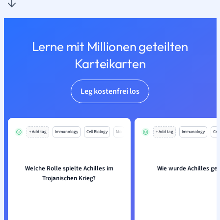
Lerne mit Millionen geteilten
Karteikarten
Leg kostenfrei los
+ Add tag
Immunology
Cell Biology
Mo
+ Add tag
Immunology
Cell
Welche Rolle spielte Achilles im
Wie wurde Achilles ge
Trojanischen Krieg?