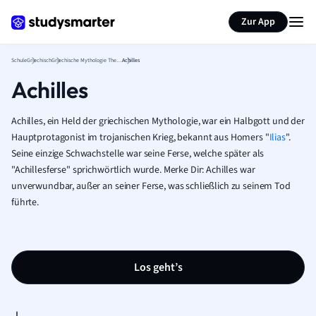
Karteikarten erstellen
Seite zusammenfassen
Zur App
Schule
Griechisch
Griechische Mythologie Theorie
Achilles
Achilles
Achilles, ein Held der griechischen Mythologie, war ein Halbgott und der
Hauptprotagonist im trojanischen Krieg, bekannt aus Homers "
Ilias
".
Seine einzige Schwachstelle war seine Ferse, welche später als
"Achillesferse" sprichwörtlich wurde. Merke Dir: Achilles war
unverwundbar, außer an seiner Ferse, was schließlich zu seinem Tod
führte.
Los geht’s