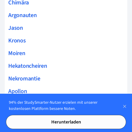
Chimära
Argonauten
Jason
Kronos
Moiren
Hekatoncheiren
Nekromantie
Apollon
94% der StudySmarter-Nutzer erzielen mit unserer
Golden Fleece
kostenlosen Plattform bessere Noten.
Elysion
Herunterladen
Gaia