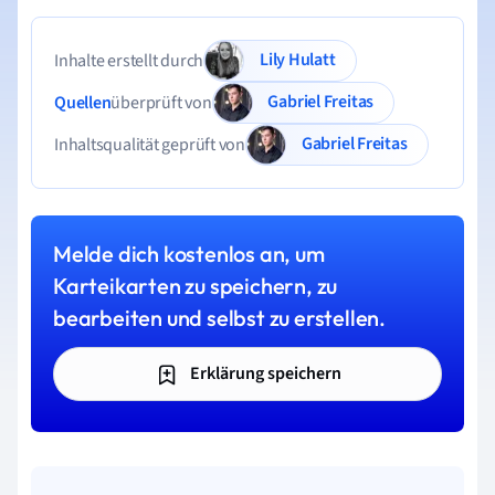
Lily Hulatt
Inhalte erstellt durch
Gabriel Freitas
Quellen
überprüft von
Gabriel Freitas
Inhaltsqualität geprüft von
Melde dich kostenlos an, um
Karteikarten zu speichern, zu
bearbeiten und selbst zu erstellen.
Erklärung speichern