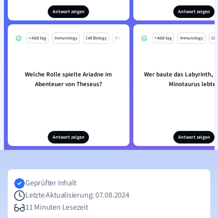
Antwort zeigen
Antwort zeigen
+ Add tag
Immunology
Cell Biology
Mo
+ Add tag
Immunology
Cell
Welche Rolle spielte Ariadne im
Wer baute das Labyrinth, 
Abenteuer von Theseus?
Minotaurus lebte
Antwort zeigen
Antwort zeigen
Geprüfter Inhalt
Letzte Aktualisierung: 07.08.2024
11 Minuten Lesezeit