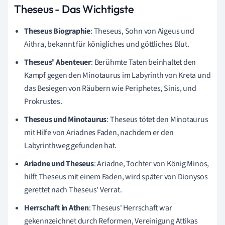
Theseus - Das Wichtigste
Theseus Biographie
: Theseus, Sohn von Aigeus und
Aithra, bekannt für königliches und göttliches Blut.
Theseus' Abenteuer
: Berühmte Taten beinhaltet den
Kampf gegen den Minotaurus im Labyrinth von Kreta und
das Besiegen von Räubern wie Periphetes, Sinis, und
Prokrustes.
Theseus und Minotaurus
: Theseus tötet den Minotaurus
mit Hilfe von Ariadnes Faden, nachdem er den
Labyrinthweg gefunden hat.
Ariadne und Theseus
: Ariadne, Tochter von König Minos,
hilft Theseus mit einem Faden, wird später von Dionysos
gerettet nach Theseus' Verrat.
Herrschaft in Athen
: Theseus' Herrschaft war
gekennzeichnet durch Reformen, Vereinigung Attikas