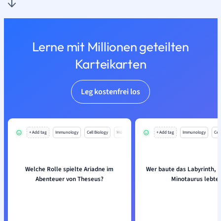
Lerne mit Millionen geteilten
Karteikarten
Leg kostenfrei los
+ Add tag
Immunology
Cell Biology
Mo
+ Add tag
Immunology
Cell
Welche Rolle spielte Ariadne im
Wer baute das Labyrinth, 
Abenteuer von Theseus?
Minotaurus lebte