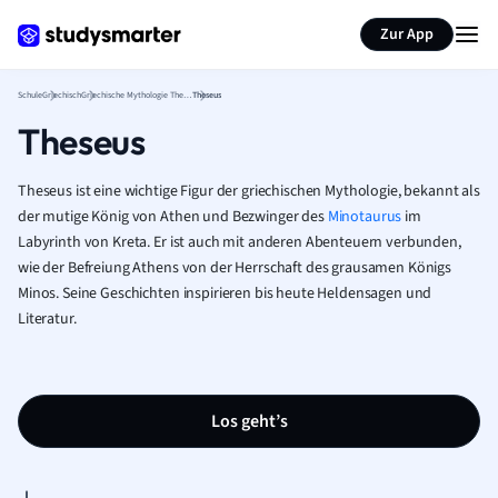
Karteikarten erstellen
Seite zusammenfassen
Zur App
Schule
Griechisch
Griechische Mythologie Theorie
Theseus
Theseus
Theseus ist eine wichtige Figur der griechischen Mythologie, bekannt als
der mutige König von Athen und Bezwinger des
Minotaurus
im
Labyrinth von Kreta. Er ist auch mit anderen Abenteuern verbunden,
wie der Befreiung Athens von der Herrschaft des grausamen Königs
Minos. Seine Geschichten inspirieren bis heute Heldensagen und
Literatur.
Los geht’s