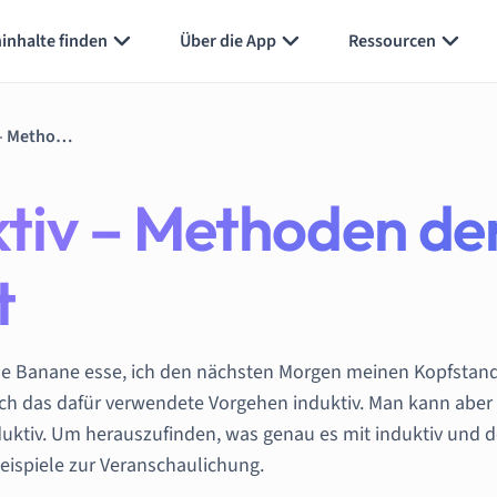
inhalte finden
Über die App
Ressourcen
Induktiv deduktiv – Methoden der Forschung einfach erklärt
ktiv – Methoden de
t
ne Banane esse, ich den nächsten Morgen meinen Kopfstand
sich das dafür verwendete Vorgehen induktiv. Man kann abe
ktiv. Um herauszufinden, was genau es mit induktiv und dedu
eispiele zur Veranschaulichung.