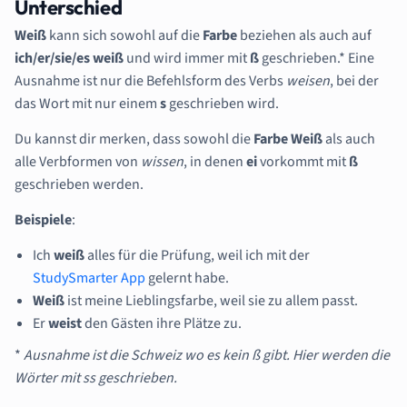
Unterschied
Weiß
kann sich sowohl auf die
Farbe
beziehen als auch auf
ich/er/sie/es weiß
und wird immer mit
ß
geschrieben.* Eine
Ausnahme ist nur die Befehlsform des Verbs
weisen
, bei der
das Wort mit nur einem
s
geschrieben wird.
Du kannst dir merken, dass sowohl die
Farbe
Weiß
als auch
alle Verbformen von
wissen
, in denen
ei
vorkommt mit
ß
geschrieben werden.
Beispiele
:
Ich
weiß
alles für die Prüfung, weil ich mit der
StudySmarter App
gelernt habe.
Weiß
ist meine Lieblingsfarbe, weil sie zu allem passt.
Er
weist
den Gästen ihre Plätze zu.
*
Ausnahme ist die Schweiz wo es kein ß gibt. Hier werden die
Wörter mit ss geschrie
ben.