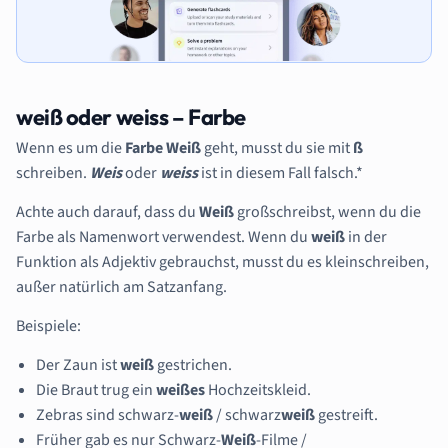
weiß oder weiss – Farbe
Wenn es um die
Farbe
Weiß
geht, musst du sie mit
ß
schreiben.
Weis
oder
weiss
ist in diesem Fall falsch.*
Achte auch darauf, dass du
Weiß
großschreibst, wenn du die
Farbe als Namenwort verwendest. Wenn du
weiß
in der
Funktion als Adjektiv gebrauchst, musst du es kleinschreiben,
außer natürlich am Satzanfang.
Beispiele:
Der Zaun ist
weiß
gestrichen.
Die Braut trug ein
weißes
Hochzeitskleid.
Zebras sind schwarz-
weiß
/ schwarz
weiß
gestreift.
Früher gab es nur Schwarz-
Weiß
-Filme /