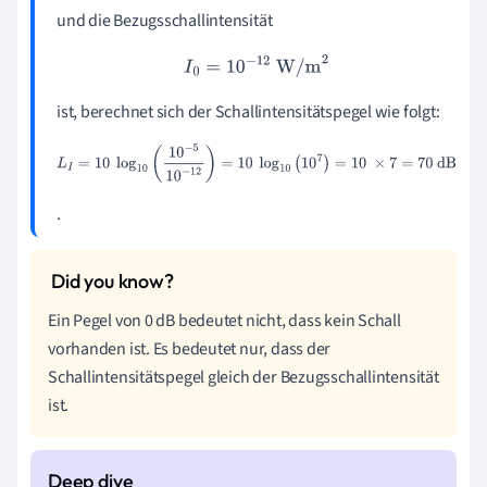
und die Bezugsschallintensität
I
0
=
10
−
12
W/m
2
ist, berechnet sich der Schallintensitätspegel wie folgt:
L
I
=
10
log
10
(
10
−
5
10
−
12
)
=
10
log
10
(
10
7
)
=
10
×
7
=
70
dB
.
Ein Pegel von 0 dB bedeutet nicht, dass kein Schall
vorhanden ist. Es bedeutet nur, dass der
Schallintensitätspegel gleich der Bezugsschallintensität
ist.