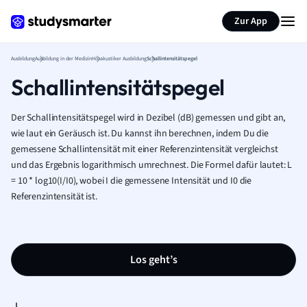
Zur App
Ausbildung
Ausbildung in der Medizin
Hörakustiker Ausbildung
Schallintensitätspegel
Schallintensitätspegel
Der Schallintensitätspegel wird in Dezibel (dB) gemessen und gibt an,
wie laut ein Geräusch ist. Du kannst ihn berechnen, indem Du die
gemessene Schallintensität mit einer Referenzintensität vergleichst
und das Ergebnis logarithmisch umrechnest. Die Formel dafür lautet: L
= 10 * log10(I/I0), wobei I die gemessene Intensität und I0 die
Referenzintensität ist.
Los geht’s