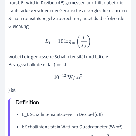
hörst. Er wird in Dezibel (dB) gemessen und hilft dabei, die
Lautstärke verschiedener Geräusche zu vergleichen.Um den
Schallintensitätspegel zu berechnen, nutzt du die folgende
Gleichung:
L
I
=
10
log
10
(
I
I
0
)
wobei
I
die gemessene Schallintensität und
I_0
die
Bezugsschallintensität (meist
10
−
12
W/m
2
) ist.
L_I: Schallintensitätspegel in Dezibel (dB)
2
I: Schallintensität in Watt pro Quadratmeter (W/m
)