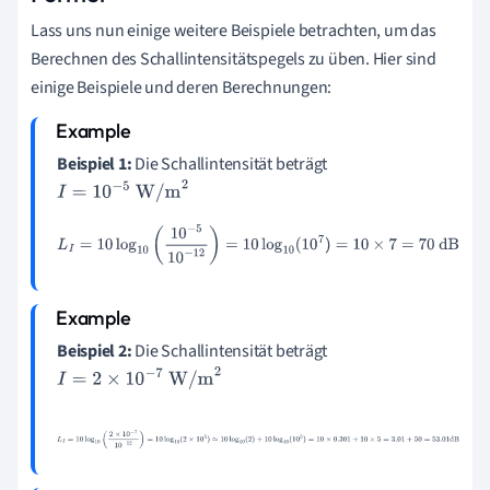
Lass uns nun einige weitere Beispiele betrachten, um das
Berechnen des Schallintensitätspegels zu üben. Hier sind
einige Beispiele und deren Berechnungen:
Beispiel 1:
Die Schallintensität beträgt
I
=
10
−
5
W/m
2
L
I
=
10
log
10
(
10
−
5
10
−
12
)
=
10
log
10
(
10
7
)
=
10
×
7
=
70
dB
Beispiel 2:
Die Schallintensität beträgt
I
=
2
×
10
−
7
W/m
2
L
I
=
10
log
10
(
2
×
10
−
7
10
−
12
)
=
10
log
10
(
2
×
10
5
)
≈
10
log
10
(
2
)
+
1
0
log
10
(
10
5
)
=
10
×
0.301
+
10
×
5
=
3.01
+
50
=
53.01
dB