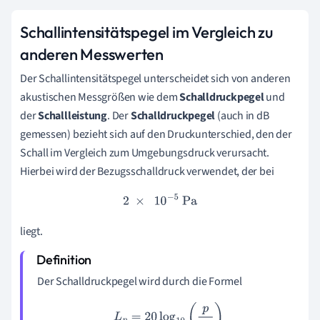
Schallintensitätspegel im Vergleich zu
anderen Messwerten
Der Schallintensitätspegel unterscheidet sich von anderen
akustischen Messgrößen wie dem
Schalldruckpegel
und
der
Schallleistung
. Der
Schalldruckpegel
(auch in dB
gemessen) bezieht sich auf den Druckunterschied, den der
Schall im Vergleich zum Umgebungsdruck verursacht.
Hierbei wird der Bezugsschalldruck verwendet, der bei
2
×
10
−
5
Pa
liegt.
Der Schalldruckpegel wird durch die Formel
L
p
=
20
log
10
(
p
p
0
)