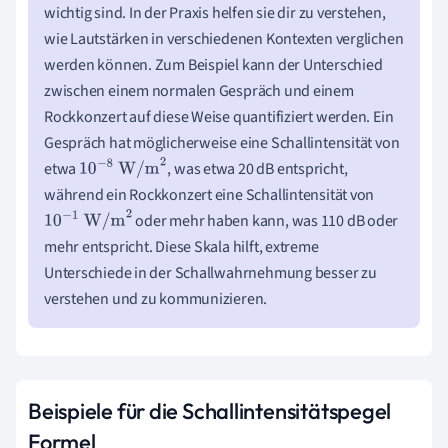
wichtig sind. In der Praxis helfen sie dir zu verstehen,
wie Lautstärken in verschiedenen Kontexten verglichen
werden können. Zum Beispiel kann der Unterschied
zwischen einem normalen Gespräch und einem
Rockkonzert auf diese Weise quantifiziert werden. Ein
Gespräch hat möglicherweise eine Schallintensität von
etwa
, was etwa 20 dB entspricht,
10
−
8
W/m
2
während ein Rockkonzert eine Schallintensität von
oder mehr haben kann, was 110 dB oder
10
−
1
W/m
2
mehr entspricht. Diese Skala hilft, extreme
Unterschiede in der Schallwahrnehmung besser zu
verstehen und zu kommunizieren.
Beispiele für die Schallintensitätspegel
Formel