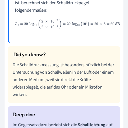
ist, berechnet sich der Schalldruckpegel
folgendermaßen:
L
p
=
20
log
10
(
2
×
10
−
2
2
×
10
−
5
)
=
20
log
10
(
10
3
)
=
20
×
3
=
60
dB
.
Die Schalldruckmessung ist besonders nützlich bei der
Untersuchung von Schallwellen in der Luft oder einem
anderen Medium, weil sie direkt die Kräfte
widerspiegelt, die auf das Ohr oder ein Mikrofon
wirken.
Im Gegensatz dazu bezieht sich die
Schallleistung
auf