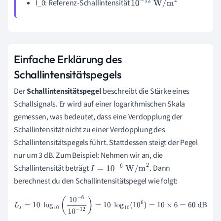
I_0: Referenz-Schallintensität
10
−
12
W/m
2
Einfache Erklärung des
Schallintensitätspegels
Der
Schallintensitätspegel
beschreibt die Stärke eines
Schallsignals. Er wird auf einer logarithmischen Skala
gemessen, was bedeutet, dass eine Verdopplung der
Schallintensität nicht zu einer Verdopplung des
Schallintensitätspegels führt. Stattdessen steigt der Pegel
nur um 3 dB. Zum Beispiel: Nehmen wir an, die
Schallintensität beträgt
. Dann
I
=
10
−
6
W/m
2
berechnest du den Schallintensitätspegel wie folgt:
L
I
=
10
log
10
(
10
−
6
10
−
12
)
=
10
log
10
(
10
6
)
=
10
×
6
=
60
dB