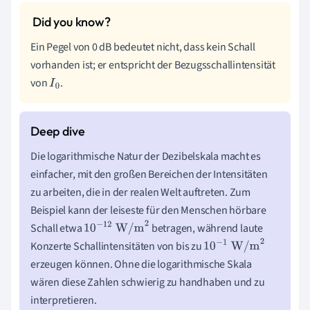
Ein Pegel von 0 dB bedeutet nicht, dass kein Schall
vorhanden ist; er entspricht der Bezugsschallintensität
von
.
I
0
Die logarithmische Natur der Dezibelskala macht es
einfacher, mit den großen Bereichen der Intensitäten
zu arbeiten, die in der realen Welt auftreten. Zum
Beispiel kann der leiseste für den Menschen hörbare
Schall etwa
betragen, während laute
10
−
12
W/m
2
Konzerte Schallintensitäten von bis zu
10
−
1
W/m
2
erzeugen können. Ohne die logarithmische Skala
wären diese Zahlen schwierig zu handhaben und zu
interpretieren.