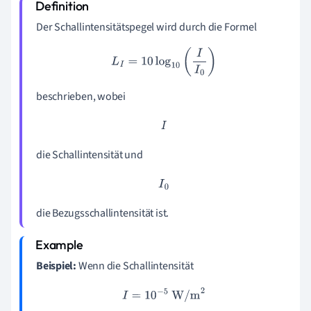
Der Schallintensitätspegel wird durch die Formel
L
I
=
10
log
10
(
I
I
0
)
beschrieben, wobei
I
die Schallintensität und
I
0
die Bezugsschallintensität ist.
Beispiel:
Wenn die Schallintensität
I
=
10
−
5
W/m
2