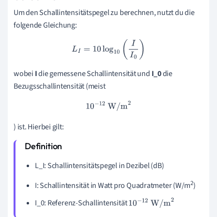
Um den Schallintensitätspegel zu berechnen, nutzt du die
folgende Gleichung:
L
I
=
10
log
10
(
I
I
0
)
wobei
I
die gemessene Schallintensität und
I_0
die
Bezugsschallintensität (meist
10
−
12
W/m
2
) ist. Hierbei gilt:
L_I: Schallintensitätspegel in Dezibel (dB)
2
I: Schallintensität in Watt pro Quadratmeter (W/m
)
I_0: Referenz-Schallintensität
10
−
12
W/m
2