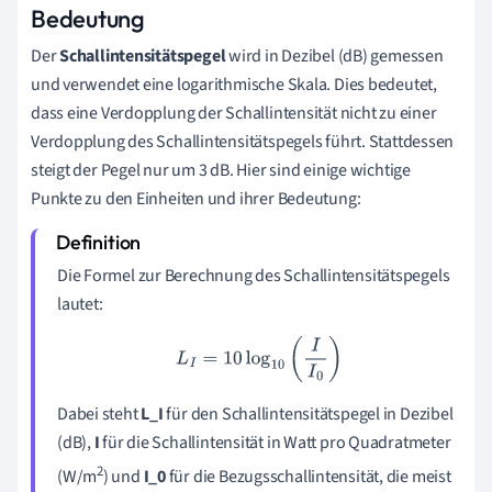
Bedeutung
Der
Schallintensitätspegel
wird in Dezibel (dB) gemessen
und verwendet eine logarithmische Skala. Dies bedeutet,
dass eine Verdopplung der Schallintensität nicht zu einer
Verdopplung des Schallintensitätspegels führt. Stattdessen
steigt der Pegel nur um 3 dB. Hier sind einige wichtige
Punkte zu den Einheiten und ihrer Bedeutung:
Die Formel zur Berechnung des Schallintensitätspegels
lautet:
L
I
=
10
log
10
(
I
I
0
)
Dabei steht
L_I
für den Schallintensitätspegel in Dezibel
(dB),
I
für die Schallintensität in Watt pro Quadratmeter
2
(W/m
) und
I_0
für die Bezugsschallintensität, die meist