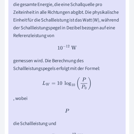
die gesamte Energie, die eine Schallquelle pro
Zeiteinheit in alle Richtungen abgibt. Die physikalische
Einheit für die Schallleistung ist das Watt (W), während
der Schallleistungspegel in Dezibel bezogen auf eine
Referenzleistung von
10
−
12
W
gemessen wird. Die Berechnung des
Schallleistungspegels erfolgt mit der Formel:
L
W
=
10
log
10
(
P
P
0
)
, wobei
P
die Schallleistung und