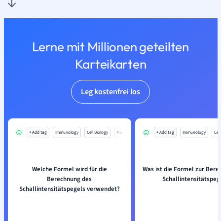
Lerne mit Millionen geteilten
Karteikarten
Leg kostenfrei los
+ Add tag
Immunology
Cell Biology
Mo
+ Add tag
Immunology
Cell
Welche Formel wird für die
Was ist die Formel zur Ber
Berechnung des
Schallintensitätspeg
Schallintensitätspegels verwendet?