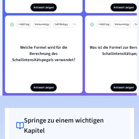
Antwort zeigen
Antwort zeigen
+ Add tag
Immunology
Cell Biology
Mo
+ Add tag
Immunology
Cell
Welche Formel wird für die
Was ist die Formel zur Ber
Berechnung des
Schallintensitätspeg
Schallintensitätspegels verwendet?
Antwort zeigen
Antwort zeigen
Springe zu einem wichtigen
Kapitel