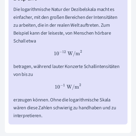
Die logarithmische Natur der Dezibelskala macht es
einfacher, mit den großen Bereichen der Intensitäten
zu arbeiten, die in der realen Welt auftreten. Zum
Beispiel kann der leiseste, von Menschen hörbare
Schall etwa
10
−
12
W/m
2
betragen, während lauter Konzerte Schallintensitäten
von bis zu
10
−
1
W/m
2
erzeugen können. Ohne die logarithmische Skala
wären diese Zahlen schwierig zu handhaben und zu
interpretieren.