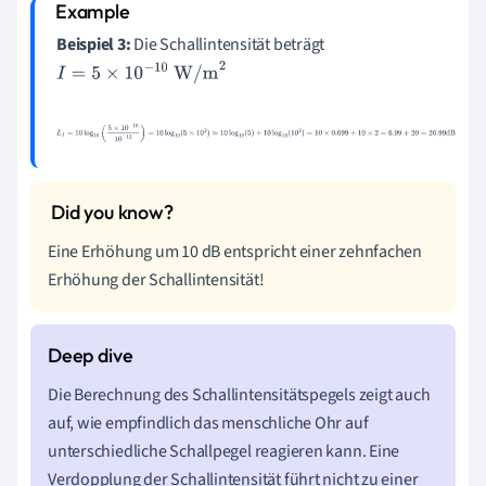
Beispiel 3:
Die Schallintensität beträgt
I
=
5
×
10
−
10
W/m
2
L
I
=
10
log
10
(
5
×
10
−
10
10
−
12
)
=
10
log
10
(
5
×
10
2
)
≈
10
log
10
(
5
)
+
10
log
10
(
10
2
)
=
10
×
0.699
+
10
×
2
=
6.99
+
20
=
26.99
dB
Eine Erhöhung um 10 dB entspricht einer zehnfachen
Erhöhung der Schallintensität!
Die Berechnung des Schallintensitätspegels zeigt auch
auf, wie empfindlich das menschliche Ohr auf
unterschiedliche Schallpegel reagieren kann. Eine
Verdopplung der Schallintensität führt nicht zu einer