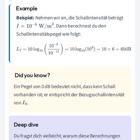
Beispiel:
Nehmen wir an, die Schallintensität beträgt
. Dann berechnest du den
I
=
10
−
6
W/m
2
Schallintensitätspegel wie folgt:
L
I
=
10
log
10
(
10
−
6
10
−
12
)
=
10
log
10
(
10
6
)
=
10
×
6
=
60
dB
Ein Pegel von 0 dB bedeutet nicht, dass kein Schall
vorhanden ist; er entspricht der Bezugsschallintensität
von
.
I
0
Du fragst dich vielleicht, warum diese Berechnungen