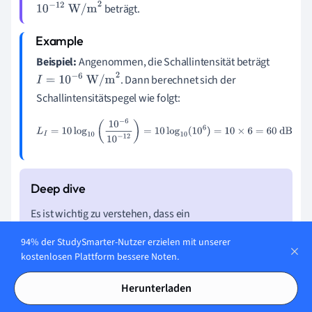
beträgt.
10
−
12
W/m
2
Beispiel:
Angenommen, die Schallintensität beträgt
. Dann berechnet sich der
I
=
10
−
6
W/m
2
Schallintensitätspegel wie folgt:
L
I
=
10
log
10
(
10
−
6
10
−
12
)
=
10
log
10
(
10
6
)
=
10
×
6
=
60
dB
Es ist wichtig zu verstehen, dass ein
Schallintensitätspegel
von 0 dB nicht bedeutet, dass
94% der StudySmarter-Nutzer erzielen mit unserer
kein Schall vorhanden ist. Es bedeutet lediglich, dass
kostenlosen Plattform bessere Noten.
der Schallintensitätspegel gleich der
Bezugsschallintensität ist. In der Praxis ist der
Herunterladen
Dezibelwert von 0 dB der Schwellenwert des