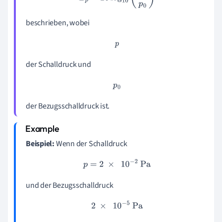
beschrieben, wobei
p
der Schalldruck und
p
0
der Bezugsschalldruck ist.
Beispiel:
Wenn der Schalldruck
p
=
2
×
10
−
2
Pa
und der Bezugsschalldruck
2
×
10
−
5
Pa