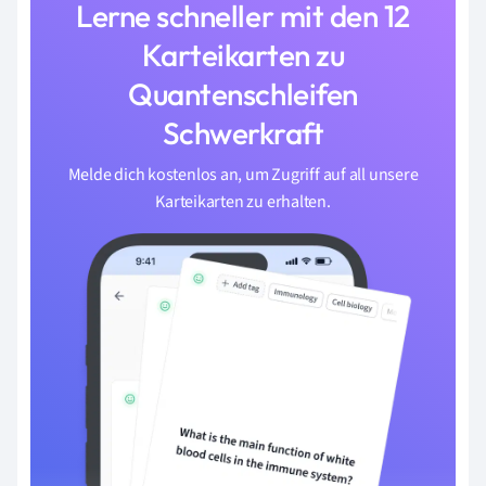
Lerne schneller mit den 12
Karteikarten zu
Quantenschleifen
Schwerkraft
Melde dich kostenlos an, um Zugriff auf all unsere
Karteikarten zu erhalten.