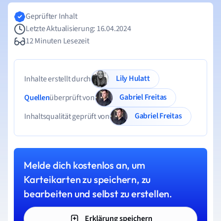
Geprüfter Inhalt
Letzte Aktualisierung: 16.04.2024
12 Minuten Lesezeit
Lily Hulatt
Inhalte erstellt durch
Gabriel Freitas
Quellen
überprüft von
Gabriel Freitas
Inhaltsqualität geprüft von
Melde dich kostenlos an, um
Karteikarten zu speichern, zu
bearbeiten und selbst zu erstellen.
Erklärung speichern