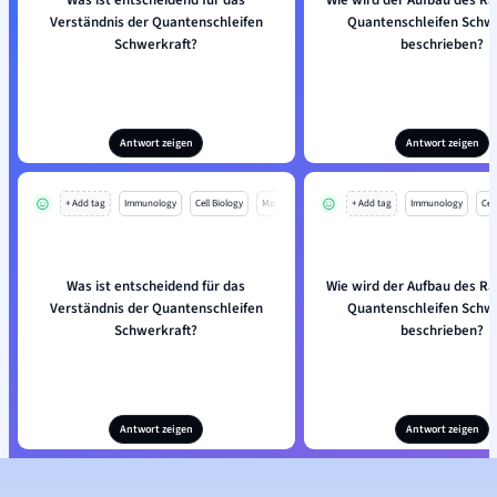
Was ist entscheidend für das
Wie wird der Aufbau des R
Verständnis der Quantenschleifen
Quantenschleifen Schwe
Schwerkraft?
beschrieben?
Antwort zeigen
Antwort zeigen
+ Add tag
Immunology
Cell Biology
Mo
+ Add tag
Immunology
Cell
Was ist entscheidend für das
Wie wird der Aufbau des R
Verständnis der Quantenschleifen
Quantenschleifen Schwe
Schwerkraft?
beschrieben?
Antwort zeigen
Antwort zeigen