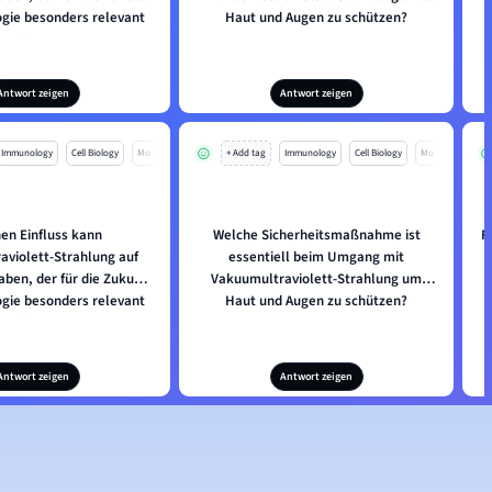
ogie besonders relevant
Haut und Augen zu schützen?
ist?
Antwort zeigen
Antwort zeigen
Immunology
Cell Biology
Mo
+ Add tag
Immunology
Cell Biology
Mo
en Einfluss kann
Welche Sicherheitsmaßnahme ist
F
aviolett-Strahlung auf
essentiell beim Umgang mit
aben, der für die Zukunft
Vakuumultraviolett-Strahlung um
ogie besonders relevant
Haut und Augen zu schützen?
ist?
Antwort zeigen
Antwort zeigen