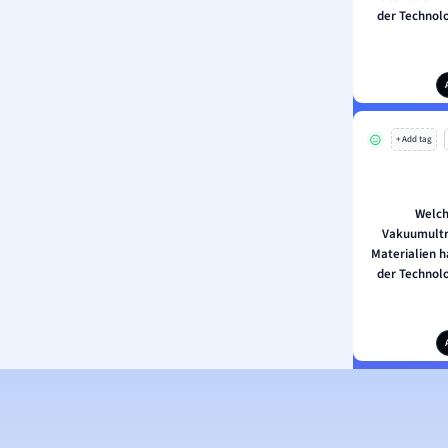
der Technol
+ Add tag
Welch
Vakuumultr
Materialien h
der Technol