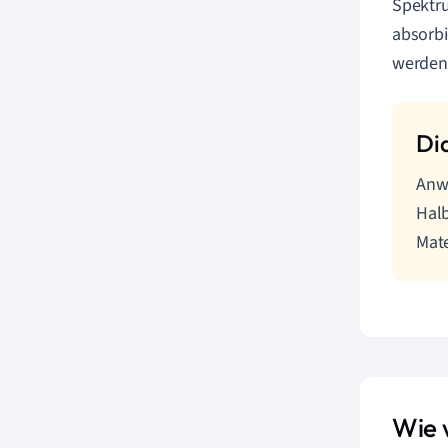
Spektru
absorbi
werden
Anwe
Halb
Mate
Wie 