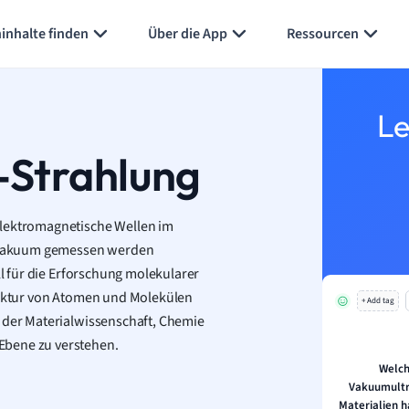
inhalte finden
Über die App
Ressourcen
Le
-Strahlung
elektromagnetische Wellen im
im Vakuum gemessen werden
ll für die Erforschung molekularer
truktur von Atomen und Molekülen
+ Add tag
n der Materialwissenschaft, Chemie
Ebene zu verstehen.
Welch
Vakuumultr
Materialien h