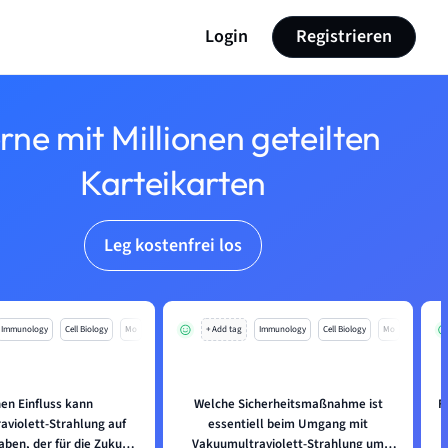
Login
Registrieren
rne mit Millionen geteilten
Karteikarten
Leg kostenfrei los
Immunology
Cell Biology
Mo
+ Add tag
Immunology
Cell Biology
Mo
en Einfluss kann
Welche Sicherheitsmaßnahme ist
F
aviolett-Strahlung auf
essentiell beim Umgang mit
aben, der für die Zukunft
Vakuumultraviolett-Strahlung um