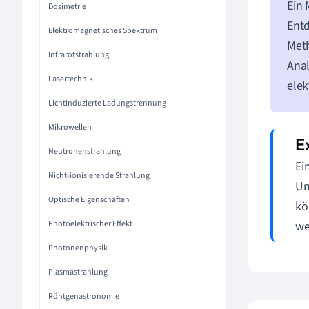
Ein 
Dosimetrie
Entd
Elektromagnetisches Spektrum
Meth
Infrarotstrahlung
Anal
Lasertechnik
elek
Lichtinduzierte Ladungstrennung
Mikrowellen
Neutronenstrahlung
Ei
Nicht-ionisierende Strahlung
Un
Optische Eigenschaften
kö
Photoelektrischer Effekt
we
Photonenphysik
Plasmastrahlung
Röntgenastronomie