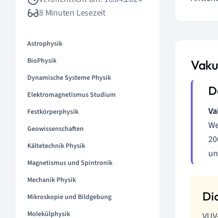
8 Minuten Lesezeit
Astrophysik
BioPhysik
Vaku
Dynamische Systeme Physik
Elektromagnetismus Studium
Va
Festkörperphysik
We
Geowissenschaften
20
Kältetechnik Physik
un
Magnetismus und Spintronik
Mechanik Physik
Mikroskopie und Bildgebung
Molekülphysik
VUV-