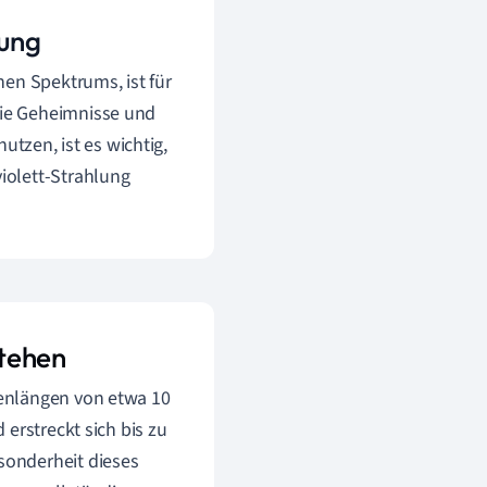
lung
en Spektrums, ist für
ie Geheimnisse und
utzen, ist es wichtig,
iolett-Strahlung
stehen
enlängen von etwa 10
erstreckt sich bis zu
sonderheit dieses