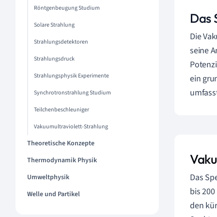
Röntgenbeugung Studium
Das 
Solare Strahlung
Die Vak
Strahlungsdetektoren
seine A
Strahlungsdruck
Potenzi
Strahlungsphysik Experimente
ein gru
umfasst
Synchrotronstrahlung Studium
Teilchenbeschleuniger
Vakuumultraviolett-Strahlung
Theoretische Konzepte
Vaku
Thermodynamik Physik
Das Spe
Umweltphysik
bis 200
Welle und Partikel
den kür