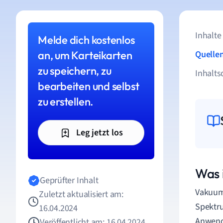
Inhalte
Melde dich kostenlos
an, um Karteikarten
Quelle
zu speichern, zu
Inhalts
bearbeiten und selbst
zu erstellen.
Leg jetzt los
Was 
Geprüfter Inhalt
Vakuumu
Zuletzt aktualisiert am:
Spektru
16.04.2024
Anwend
Veröffentlicht am: 16.04.2024