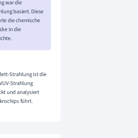
ng war die
lung basiert. Diese
erte die chemische
cke in die
ichte.
ett-Strahlung ist die
 VUV-Strahlung
kt und analysiert
rochips führt.