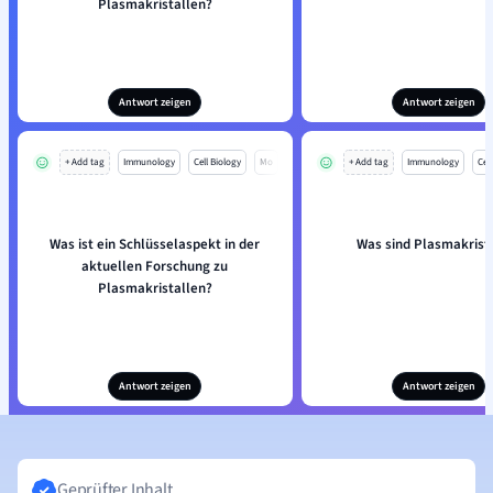
Plasmakristallen?
Antwort zeigen
Antwort zeigen
+ Add tag
Immunology
Cell Biology
Mo
+ Add tag
Immunology
Cell
Was ist ein Schlüsselaspekt in der
Was sind Plasmakrist
aktuellen Forschung zu
Plasmakristallen?
Antwort zeigen
Antwort zeigen
Geprüfter Inhalt