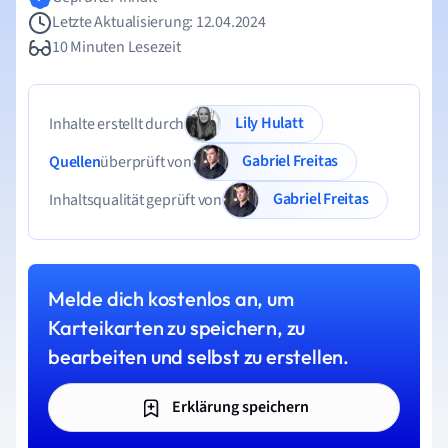
Letzte Aktualisierung: 12.04.2024
10 Minuten Lesezeit
Lily Hulatt
Inhalte erstellt durch
Gabriel Freitas
Quellen
überprüft von
Gabriel Freitas
Inhaltsqualität geprüft von
Melde dich kostenlos an, um
Karteikarten zu speichern, zu
bearbeiten und selbst zu erstellen.
Erklärung speichern