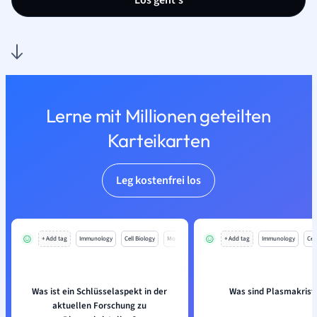
Los geht’s
Lerne mit Millionen geteilten
Karteikarten
Leg kostenfrei los
+ Add tag
Immunology
Cell Biology
Mo
+ Add tag
Immunology
Cell
Was ist ein Schlüsselaspekt in der
Was sind Plasmakrist
aktuellen Forschung zu