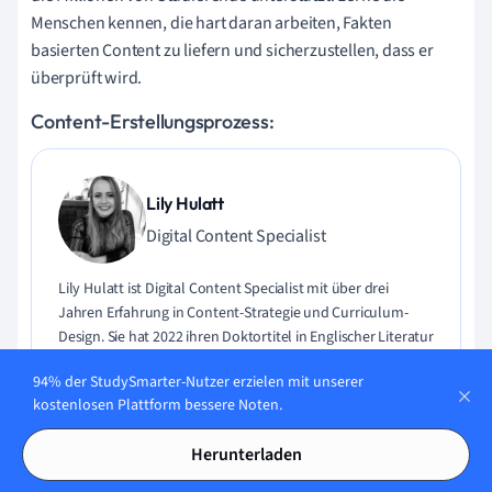
Menschen kennen, die hart daran arbeiten, Fakten
basierten Content zu liefern und sicherzustellen, dass er
überprüft wird.
Content-Erstellungsprozess:
Lily Hulatt
Digital Content Specialist
Lily Hulatt ist Digital Content Specialist mit über drei
Jahren Erfahrung in Content-Strategie und Curriculum-
Design. Sie hat 2022 ihren Doktortitel in Englischer Literatur
an der Durham University erhalten, dort auch im
94% der StudySmarter-Nutzer erzielen mit unserer
Fachbereich Englische Studien unterrichtet und an
kostenlosen Plattform bessere Noten.
verschiedenen Veröffentlichungen mitgewirkt. Lily ist
Expertin für Englische Literatur, Englische Sprache,
Herunterladen
Geschichte und Philosophie.