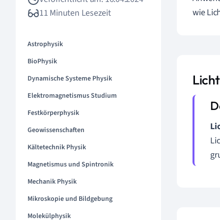
wie Lic
11 Minuten Lesezeit
Astrophysik
BioPhysik
Lich
Dynamische Systeme Physik
Elektromagnetismus Studium
Festkörperphysik
Li
Geowissenschaften
Li
Kältetechnik Physik
gr
Magnetismus und Spintronik
Mechanik Physik
Mikroskopie und Bildgebung
Molekülphysik