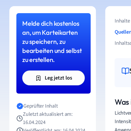
Inhalte
Melde dich kostenlos
an, um Karteikarten
Quelle
zu speichern, zu
Inhalts
bearbeiten und selbst
zu erstellen.
Leg jetzt los
Was 
Geprüfter Inhalt
Lichtve
Zuletzt aktualisiert am:
Intensi
16.04.2024
Anwendu
Veröffentlicht am: 16.04.2024