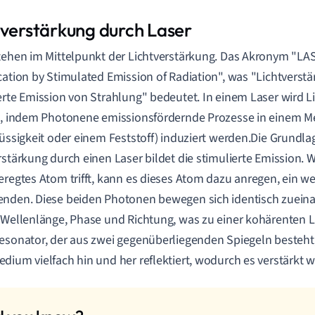
tverstärkung durch Laser
tehen im Mittelpunkt der Lichtverstärkung. Das Akronym "LAS
cation by Stimulated Emission of Radiation", was "Lichtverst
erte Emission von Strahlung" bedeutet. In einem Laser wird L
t, indem Photonene emissionsfördernde Prozesse in einem M
lüssigkeit oder einem Feststoff) induziert werden.Die Grundla
rstärkung durch einen Laser bildet die stimulierte Emission.
eregtes Atom trifft, kann es dieses Atom dazu anregen, ein w
nden. Diese beiden Photonen bewegen sich identisch zueina
 Wellenlänge, Phase und Richtung, was zu einer kohärenten Li
esonator, der aus zwei gegenüberliegenden Spiegeln besteht,
dium vielfach hin und her reflektiert, wodurch es verstärkt w