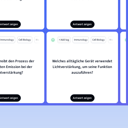
Antwort zeigen
Antwort zeigen
Immunology
Cell Biology
Mo
+ Add tag
Immunology
Cell Biology
Mo
reibt den Prozess der
Welches alltägliche Gerät verwendet
ten Emission bei der
Lichtverstärkung, um seine Funktion
htverstärkung?
auszuführen?
Antwort zeigen
Antwort zeigen