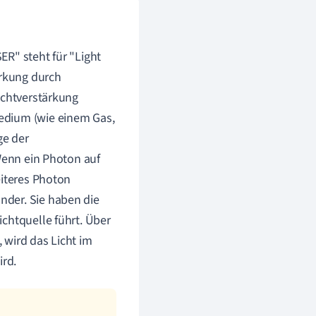
ER" steht für "Light
ärkung durch
ichtverstärkung
edium (wie einem Gas,
ge der
 Wenn ein Photon auf
eiteres Photon
nder. Sie haben die
chtquelle führt. Über
 wird das Licht im
ird.