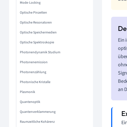
Mode-Locking
Optische Pinzetten
Optische Resonatoren
Optische Speichermedien
Ein 
Optische Spektroskopie
opti
Photonendynamik Studium
über
Photonenemission
ohne
Sign
Photonenzählung
Bede
Photonische Kristalle
an 
Plasmonik
Quantenoptik
Quantenverklammerung
Ei
Raumzeitliche Kohärenz