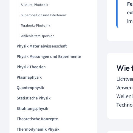
Fe
Silizium-Photonik
ex
Superposition und Interferenz
im
Terahertz-Photonik
Wellenleiterdispersion
Physik Materialwissenschaft
Physik Messungen und Experimente
Wie 
Physik Theorien
Plasmaphysik
Lichtve
Verwend
Quantenphysik
Wellenl
Statistische Physik
Technol
Strahlungsphysik
Theoretische Konzepte
Thermodynamik Physik