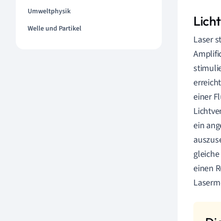
Umweltphysik
Lich
Welle und Partikel
Laser s
Amplifi
stimuli
erreich
einer F
Lichtve
ein ang
auszuse
gleiche
einen R
Laserme