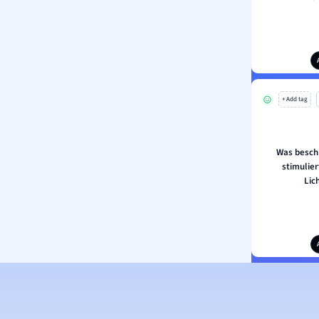
+ Add tag
Was besch
stimulier
Lic