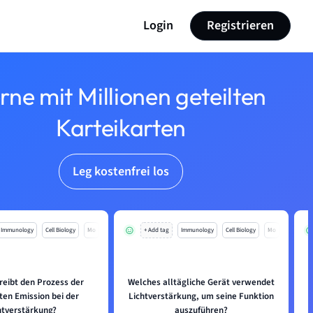
Login
Registrieren
rne mit Millionen geteilten
Karteikarten
Leg kostenfrei los
Immunology
Cell Biology
Mo
+ Add tag
Immunology
Cell Biology
Mo
reibt den Prozess der
Welches alltägliche Gerät verwendet
ten Emission bei der
Lichtverstärkung, um seine Funktion
htverstärkung?
auszuführen?