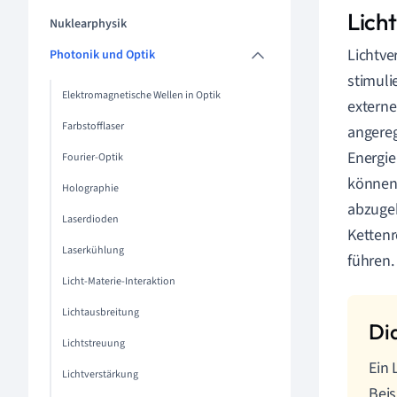
Lich
Nuklearphysik
Lichtve
Photonik und Optik
stimuli
Elektromagnetische Wellen in Optik
externe
Farbstofflaser
angereg
Energie
Fourier-Optik
können 
Holographie
abzugeb
Laserdioden
Kettenr
Laserkühlung
führen.
Licht-Materie-Interaktion
Lichtausbreitung
Lichtstreuung
Ein 
Lichtverstärkung
Beis