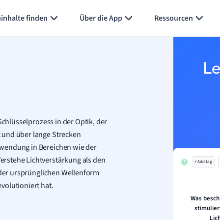
inhalte finden
Über die App
Ressourcen
Le
Schlüsselprozess in der Optik, der
 und über lange Strecken
nwendung in Bereichen wie der
rstehe Lichtverstärkung als den
+ Add tag
e der ursprünglichen Wellenform
volutioniert hat.
Was besch
stimulier
Lic