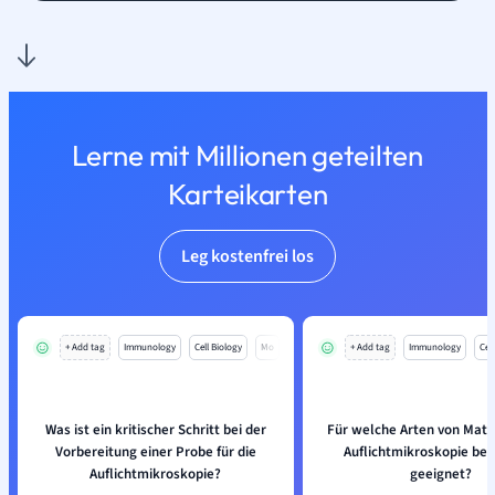
Lerne mit Millionen geteilten
Karteikarten
Leg kostenfrei los
+ Add tag
Immunology
Cell Biology
Mo
+ Add tag
Immunology
Cell
Was ist ein kritischer Schritt bei der
Für welche Arten von Mater
Vorbereitung einer Probe für die
Auflichtmikroskopie be
Auflichtmikroskopie?
geeignet?