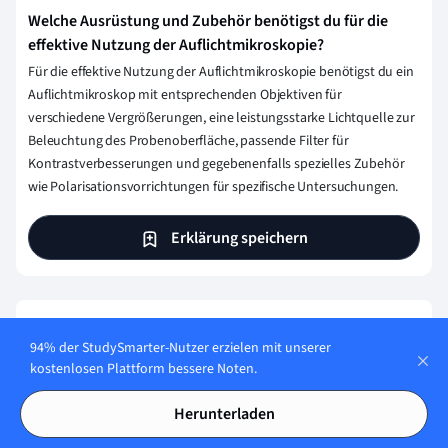
Welche Ausrüstung und Zubehör benötigst du für die
effektive Nutzung der Auflichtmikroskopie?
Für die effektive Nutzung der Auflichtmikroskopie benötigst du ein
Auflichtmikroskop mit entsprechenden Objektiven für
verschiedene Vergrößerungen, eine leistungsstarke Lichtquelle zur
Beleuchtung des Probenoberfläche, passende Filter für
Kontrastverbesserungen und gegebenenfalls spezielles Zubehör
wie Polarisationsvorrichtungen für spezifische Untersuchungen.
Erklärung speichern
Wie stellen wir sicher, dass unser Content
94% der StudySmarter-Nutzer erzielen mit unserer
korrekt und vertrauenswürdig ist?
kostenlosen Plattform bessere Noten.
Bei StudySmarter haben wir eine Lernplattform geschaffen,
Herunterladen
die Millionen von Studierende unterstützt. Lerne die
Menschen kennen, die hart daran arbeiten, Fakten