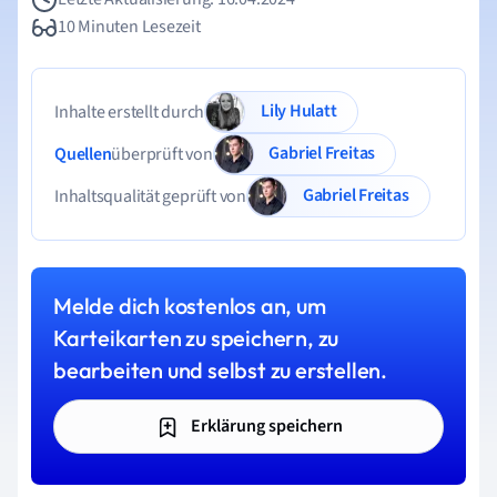
10 Minuten Lesezeit
Lily Hulatt
Inhalte erstellt durch
Gabriel Freitas
Quellen
überprüft von
Gabriel Freitas
Inhaltsqualität geprüft von
Melde dich kostenlos an, um
Karteikarten zu speichern, zu
bearbeiten und selbst zu erstellen.
Erklärung speichern