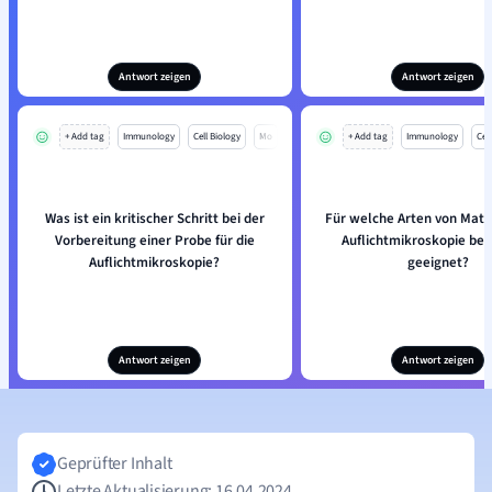
Antwort zeigen
Antwort zeigen
+ Add tag
Immunology
Cell Biology
Mo
+ Add tag
Immunology
Cell
Was ist ein kritischer Schritt bei der
Für welche Arten von Mater
Vorbereitung einer Probe für die
Auflichtmikroskopie be
Auflichtmikroskopie?
geeignet?
Antwort zeigen
Antwort zeigen
Geprüfter Inhalt
Letzte Aktualisierung: 16.04.2024