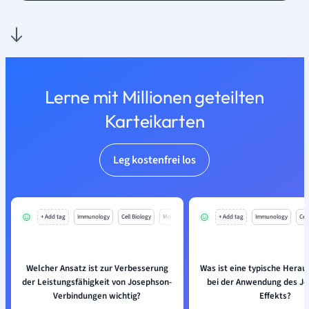
Lerne mit Millionen geteilten
Karteikarten
Leg kostenfrei los
+ Add tag
Immunology
Cell Biology
Mo
+ Add tag
Immunology
Cell
Welcher Ansatz ist zur Verbesserung
Was ist eine typische Hera
der Leistungsfähigkeit von Josephson-
bei der Anwendung des Jo
Verbindungen wichtig?
Effekts?