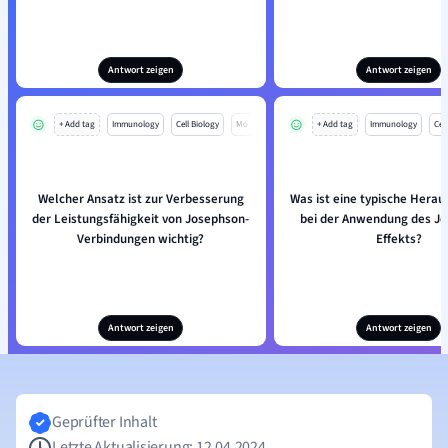
Antwort zeigen
Antwort zeigen
+ Add tag
Immunology
Cell Biology
Mo
+ Add tag
Immunology
Cell
Welcher Ansatz ist zur Verbesserung
Was ist eine typische Hera
der Leistungsfähigkeit von Josephson-
bei der Anwendung des Jo
Verbindungen wichtig?
Effekts?
Antwort zeigen
Antwort zeigen
Geprüfter Inhalt
Letzte Aktualisierung: 12.04.2024