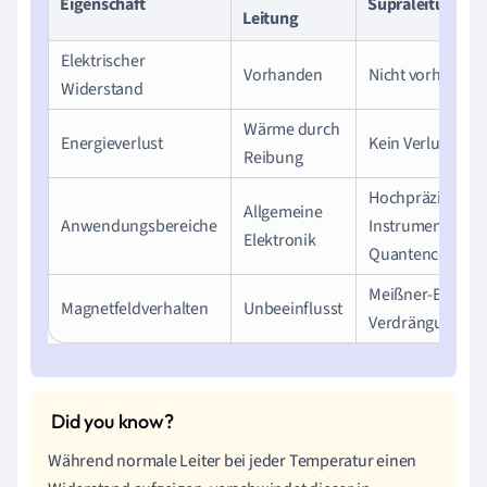
Eigenschaft
Supraleitung
Leitung
Elektrischer
Vorhanden
Nicht vorhanden
Widerstand
Wärme durch
Energieverlust
Kein Verlust
Reibung
Hochpräzise
Allgemeine
Anwendungsbereiche
Instrumente,
Elektronik
Quantencomput
Meißner-Effekt,
Magnetfeldverhalten
Unbeeinflusst
Verdrängung
Während normale Leiter bei jeder Temperatur einen