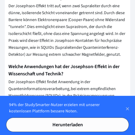
Der Josephson-Effekt tritt auf, wenn zwei Supraleiter durch eine
dünne, isolierende Schicht voneinander getrennt sind. Durch diese
Barriere können Elektronenpaare (Cooper-Paare) ohne Widerstand
"tunneln". Dies ermöglicht einen Suprastrom, der durch die
Isolierschicht fließt, ohne dass eine Spannung angelegt wird. In der
Praxis wird dieser Effekt in Josephson-Kontakten für hochpräzise
Messungen, wie in SQUIDs (Supraleitender Quanteninterferenz-
Detektor) zur Messung extrem schwacher Magnetfelder, genutzt.
Welche Anwendungen hat der Josephson-Effekt in der
Wissenschaft und Technik?
Der Josephson-Effekt findet Anwendung in der
Quanteninformationsverarbeitung, bei extrem empfindlichen
Magnetfeldsensoren (SQUIDs), in der Präzisionsmessung von
elektrischen Spannungen sowie Frequenzen und dient der
94% der StudySmarter-Nutzer erzielen mit unserer
Realisierung des Quantenstandards für Widerstand und Spannung
kostenlosen Plattform bessere Noten.
in der metrologischen Forschung.
Herunterladen
Welche theoretischen Grundlagen erklären den