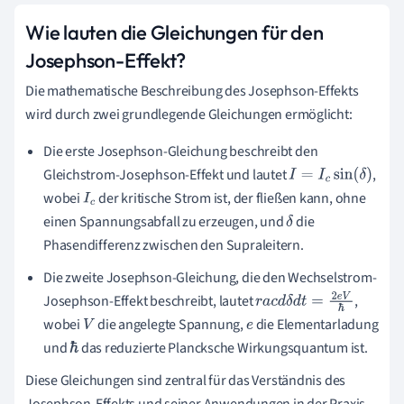
Wie lauten die Gleichungen für den
Josephson-Effekt?
Die mathematische Beschreibung des Josephson-Effekts
wird durch zwei grundlegende Gleichungen ermöglicht:
Die erste Josephson-Gleichung beschreibt den
Gleichstrom-Josephson-Effekt und lautet
,
I
=
I
c
sin
(
δ
)
wobei
der kritische Strom ist, der fließen kann, ohne
I
c
einen Spannungsabfall zu erzeugen, und
die
δ
Phasendifferenz zwischen den Supraleitern.
Die zweite Josephson-Gleichung, die den Wechselstrom-
Josephson-Effekt beschreibt, lautet
,
r
a
c
d
δ
d
t
=
2
e
V
ℏ
wobei
die angelegte Spannung,
die Elementarladung
V
e
und
das reduzierte Plancksche Wirkungsquantum ist.
ℏ
Diese Gleichungen sind zentral für das Verständnis des
Josephson-Effekts und seiner Anwendungen in der Praxis.