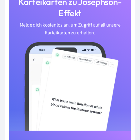
Karteikarten zu Josephson-
Effekt
Melde dich kostenlos an, um Zugriff auf all unsere
Karteikarten zu erhalten.