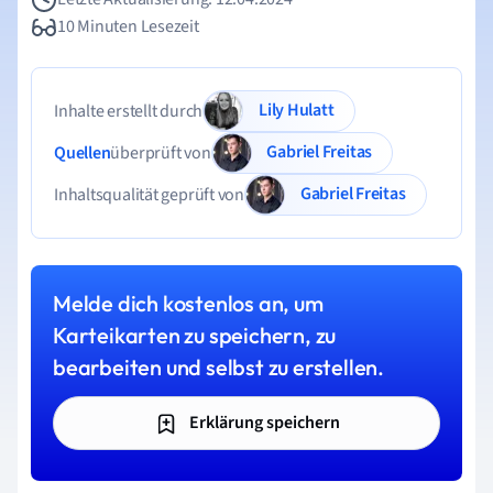
10 Minuten Lesezeit
Lily Hulatt
Inhalte erstellt durch
Gabriel Freitas
Quellen
überprüft von
Gabriel Freitas
Inhaltsqualität geprüft von
Melde dich kostenlos an, um
Karteikarten zu speichern, zu
bearbeiten und selbst zu erstellen.
Erklärung speichern