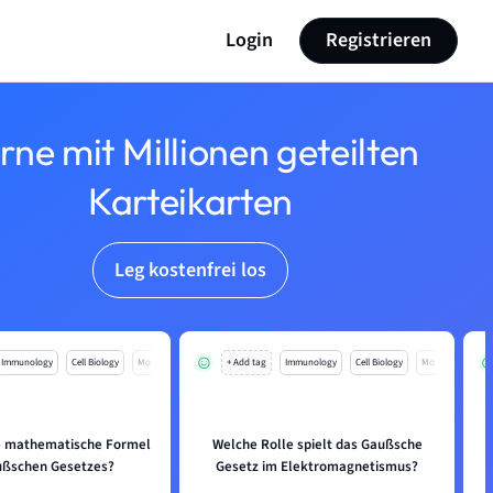
Login
Registrieren
rne mit Millionen geteilten
Karteikarten
Leg kostenfrei los
Immunology
Cell Biology
Mo
+ Add tag
Immunology
Cell Biology
Mo
ie mathematische Formel
Welche Rolle spielt das Gaußsche
ußschen Gesetzes?
Gesetz im Elektromagnetismus?