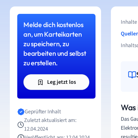
Inhalte
Melde dich kostenlos
an, um Karteikarten
Quelle
zu speichern, zu
Inhalts
bearbeiten und selbst
zu erstellen.
Leg jetzt los
Was 
Geprüfter Inhalt
Das Gau
Zuletzt aktualisiert am:
Elektro
12.04.2024
resulti
Veröffentlicht am: 12.04.2024