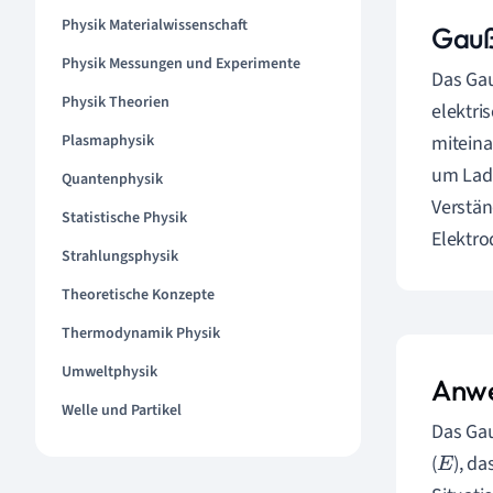
Physik Materialwissenschaft
Gauß
Physik Messungen und Experimente
Das Gau
Physik Theorien
elektri
Plasmaphysik
miteina
um Lad
Quantenphysik
Verstän
Statistische Physik
Elektro
Strahlungsphysik
Theoretische Konzepte
Thermodynamik Physik
Umweltphysik
Anwe
Welle und Partikel
Das Gau
(
), d
E