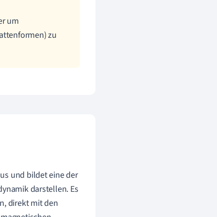
der um
lattenformen) zu
us und bildet eine der
dynamik darstellen. Es
n, direkt mit den