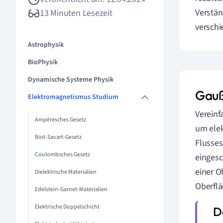
Verstän
13 Minuten Lesezeit
verschi
Astrophysik
BioPhysik
Dynamische Systeme Physik
Gauß
Elektromagnetismus Studium
Vereinf
Ampèresches Gesetz
um elek
Biot-Savart-Gesetz
Flusses
Coulombsches Gesetz
eingesc
einer O
Dielektrische Materialien
Oberflä
Edelstein-Garnet-Materialien
Elektrische Doppelschicht