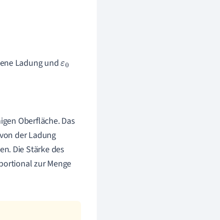
sene Ladung und
ε
0
migen Oberfläche. Das
l von der Ladung
en. Die Stärke des
oportional zur Menge