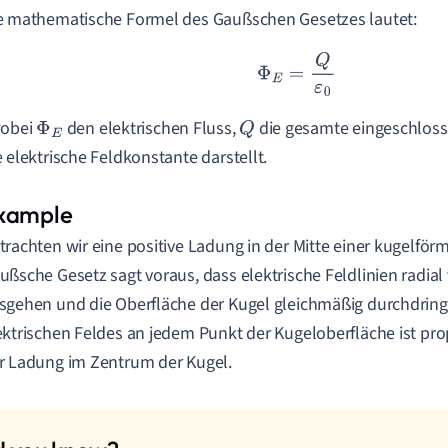
e mathematische Formel des Gaußschen Gesetzes lautet:
Φ
E
=
Q
ε
0
wobei
den elektrischen Fluss,
die gesamte eingeschlos
Φ
E
Q
e elektrische Feldkonstante darstellt.
trachten wir eine positive Ladung in der Mitte einer kugelför
ußsche Gesetz sagt voraus, dass elektrische Feldlinien radia
sgehen und die Oberfläche der Kugel gleichmäßig durchdring
ektrischen Feldes an jedem Punkt der Kugeloberfläche ist pr
r Ladung im Zentrum der Kugel.