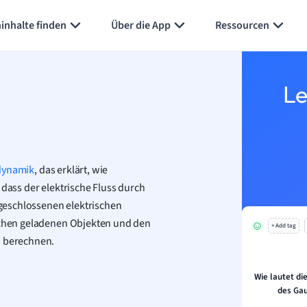
inhalte finden
Über die App
Ressourcen
Le
dynamik
, das erklärt, wie
 dass der elektrische Fluss durch
geschlossenen elektrischen
ischen geladenen Objekten und den
+ Add tag
u berechnen.
Wie lautet d
des Ga