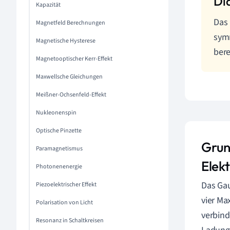
Kapazität
Das 
Magnetfeld Berechnungen
symm
Magnetische Hysterese
ber
Magnetooptischer Kerr-Effekt
Maxwellsche Gleichungen
Meißner-Ochsenfeld-Effekt
Nukleonenspin
Optische Pinzette
Grun
Paramagnetismus
Elek
Photonenenergie
Das Gau
Piezoelektrischer Effekt
vier Ma
Polarisation von Licht
verbind
Resonanz in Schaltkreisen