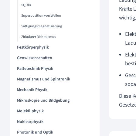
Ladunge
SQUID
Kräfte.
Superposition von Wellen
wichtig
Sättigungsmagnetisierung
Elek
Zirkularer Dichroismus
Ladun
Festkörperphysik
Elekt
Geowissenschaften
best
Kältetechnik Physik
Gesc
Magnetismus und Spintronik
soda
Mechanik Physik
Diese 
Mikroskopie und Bildgebung
Gesetze
Molekülphysik
Nuklearphysik
Photonik und Optik