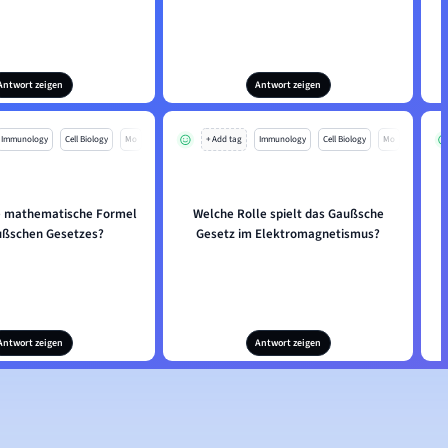
Antwort zeigen
Antwort zeigen
Immunology
Cell Biology
Mo
+ Add tag
Immunology
Cell Biology
Mo
ie mathematische Formel
Welche Rolle spielt das Gaußsche
ußschen Gesetzes?
Gesetz im Elektromagnetismus?
Antwort zeigen
Antwort zeigen