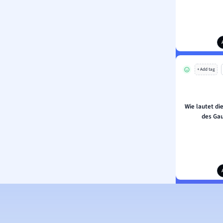
+ Add tag
Wie lautet d
des Ga