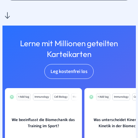
Lerne mit Millionen geteilten
Karteikarten
Leg kostenfrei los
+ Add tag
Immunology
Cell Biology
Mo
+ Add tag
Immunology
Cell
Wie beeinflusst die Biomechanik das
Was unterscheidet Kinem
Training im Sport?
Kinetik in der Biomech