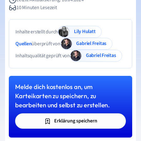
10 Minuten Lesezeit
Lily Hulatt
Inhalte erstellt durch
Gabriel Freitas
Quellen
überprüft von
Gabriel Freitas
Inhaltsqualität geprüft von
Melde dich kostenlos an, um
Karteikarten zu speichern, zu
bearbeiten und selbst zu erstellen.
Erklärung speichern