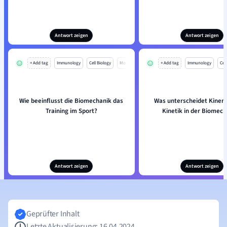
Antwort zeigen
Antwort zeigen
+ Add tag
Immunology
Cell Biology
Mo
+ Add tag
Immunology
Cell
Wie beeinflusst die Biomechanik das
Was unterscheidet Kinem
Training im Sport?
Kinetik in der Biomech
Antwort zeigen
Antwort zeigen
Geprüfter Inhalt
Letzte Aktualisierung: 16.04.2024