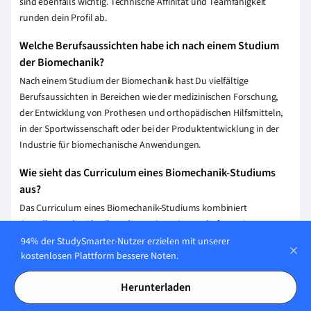
sind ebenfalls wichtig. Technische Affinität und Teamfähigkeit
runden dein Profil ab.
Welche Berufsaussichten habe ich nach einem Studium
der Biomechanik?
Nach einem Studium der Biomechanik hast Du vielfältige
Berufsaussichten in Bereichen wie der medizinischen Forschung,
der Entwicklung von Prothesen und orthopädischen Hilfsmitteln,
in der Sportwissenschaft oder bei der Produktentwicklung in der
Industrie für biomechanische Anwendungen.
Wie sieht das Curriculum eines Biomechanik-Studiums
aus?
Das Curriculum eines Biomechanik-Studiums kombiniert
Grundlagen der Physik und Ingenieurwissenschaften mit
spezifischen Kenntnissen der Biomechanik. Du lernst, wie man
94% der StudySmarter-Nutzer erzielen mit unserer
kostenlosen Plattform bessere Noten.
menschliche Bewegungen analysiert, medizinische Geräte
entwickelt und Materialien erforscht, die im biologischen Kontext
Herunterladen
eingesetzt werden. Dazu gehören Kurse in Mechanik,
Materialwissenschaften, Anatomie und Physiologie sowie