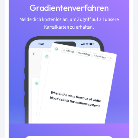
Gradientenverfahren
Melde dich kostenlos an, um Zugriff auf all unsere
Karteikarten zu erhalten.