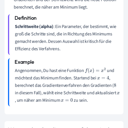
berechnet, die näher am Minimum liegt.
Schrittweite (alpha)
: Ein Parameter, der bestimmt, wie
groß die Schritte sind, die in Richtung des Minimums
gemacht werden. Dessen Auswahl ist kritisch für die
Effizienz des Verfahrens.
Angenommen, Du hast eine Funktion
und
f
(
x
)
=
x
2
möchtest das Minimum finden. Startend bei
,
x
=
4
berechnet das Gradientenverfahren den Gradienten (
8
in diesem Fall), wählt eine Schrittweite und aktualisiert
x
, um näher am Minimum
zu sein.
x
=
0