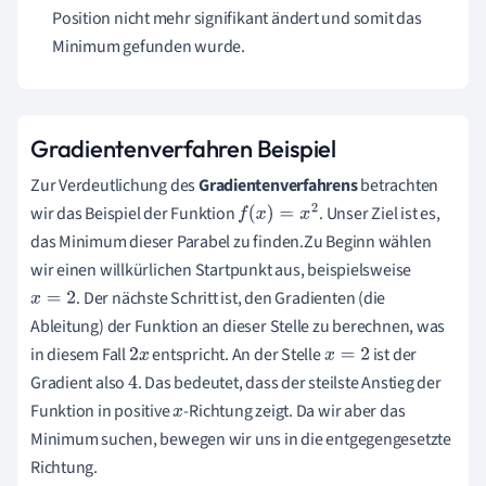
Position nicht mehr signifikant ändert und somit das
Minimum gefunden wurde.
Gradientenverfahren Beispiel
Zur Verdeutlichung des
Gradientenverfahrens
betrachten
wir das Beispiel der Funktion
. Unser Ziel ist es,
f
(
x
)
=
x
2
das Minimum dieser Parabel zu finden.Zu Beginn wählen
wir einen willkürlichen Startpunkt aus, beispielsweise
. Der nächste Schritt ist, den Gradienten (die
x
=
2
Ableitung) der Funktion an dieser Stelle zu berechnen, was
in diesem Fall
entspricht. An der Stelle
ist der
2
x
x
=
2
Gradient also
. Das bedeutet, dass der steilste Anstieg der
4
Funktion in positive
-Richtung zeigt. Da wir aber das
x
Minimum suchen, bewegen wir uns in die entgegengesetzte
Richtung.