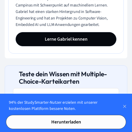
Campinas mit Schwerpunkt auf maschinellem Lernen.
Gabriel hat einen starken Hintergrund in Software-
Engineering und hat an Projekten zu Computer Vision,
Embedded AI und LLM-Anwendungen gearbeitet.
Lerne Gabriel kennen
Teste dein Wissen mit Multiple-
Choice-Karteikarten
94% der StudySmarter-Nutzer erzielen mit unserer
kostenlosen Plattform bessere Noten.
Wofür wird das
Gradientenverfahren in der
Herunterladen
Logistik eingesetzt?