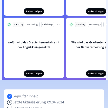
Antwort zeigen
Antwort zeigen
+ Add tag
Immunology
Cell Biology
Mo
+ Add tag
Immunology
Cell
Wofür wird das Gradientenverfahren in
Wie wird das Gradientenve
der Logistik eingesetzt?
der Bildverarbeitung g
Antwort zeigen
Antwort zeigen
Geprüfter Inhalt
Letzte Aktualisierung: 09.04.2024