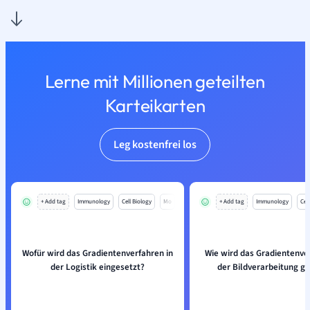
Lerne mit Millionen geteilten
Karteikarten
Leg kostenfrei los
+ Add tag
Immunology
Cell Biology
Mo
+ Add tag
Immunology
Cell
Wofür wird das Gradientenverfahren in
Wie wird das Gradientenve
der Logistik eingesetzt?
der Bildverarbeitung g