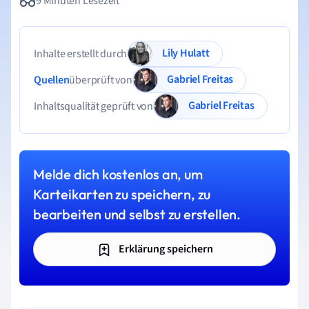
9 Minuten Lesezeit
Lily Hulatt
Inhalte erstellt durch
Gabriel Freitas
Quellen
überprüft von
Gabriel Freitas
Inhaltsqualität geprüft von
Melde dich kostenlos an, um
Karteikarten zu speichern, zu
bearbeiten und selbst zu erstellen.
Erklärung speichern