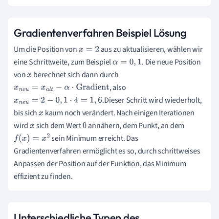
Gradientenverfahren Beispiel Lösung
Um die Position von
aus zu aktualisieren, wählen wir
x
=
2
eine Schrittweite, zum Beispiel
. Die neue Position
α
=
0
,
1
von
berechnet sich dann durch
x
, also
x
n
e
u
=
x
a
l
t
−
α
⋅
Gradient
.Dieser Schritt wird wiederholt,
x
n
e
u
=
2
−
0
,
1
⋅
4
=
1
,
6
bis sich
kaum noch verändert. Nach einigen Iterationen
x
wird
sich dem Wert
annähern, dem Punkt, an dem
x
0
sein Minimum erreicht. Das
f
(
x
)
=
x
2
Gradientenverfahren ermöglicht es so, durch schrittweises
Anpassen der Position auf der Funktion, das Minimum
effizient zu finden.
Unterschiedliche Typen des