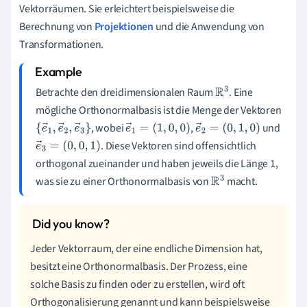
Vektorräumen. Sie erleichtert beispielsweise die
Berechnung von
Projektionen
und die Anwendung von
Transformationen.
Betrachte den dreidimensionalen Raum
. Eine
R
3
mögliche Orthonormalbasis ist die Menge der Vektoren
, wobei
,
und
{
e
→
1
,
e
→
2
,
e
→
e
→
1
=
(
1
,
0
,
0
)
e
→
2
=
(
0
,
1
,
0
)
. Diese Vektoren sind offensichtlich
3
e
}
→
3
=
(
0
,
0
,
1
)
orthogonal zueinander und haben jeweils die Länge 1,
was sie zu einer Orthonormalbasis von
macht.
R
3
Jeder Vektorraum, der eine endliche Dimension hat,
besitzt eine Orthonormalbasis. Der Prozess, eine
solche Basis zu finden oder zu erstellen, wird oft
Orthogonalisierung genannt und kann beispielsweise