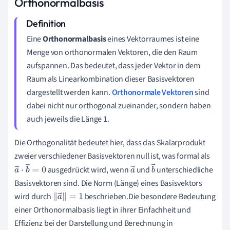
Orthonormalbasis
Eine
Orthonormalbasis
eines Vektorraumes ist eine
Menge von orthonormalen Vektoren, die den Raum
aufspannen. Das bedeutet, dass jeder Vektor in dem
Raum als Linearkombination dieser Basisvektoren
dargestellt werden kann.
Orthonormale Vektoren
sind
dabei nicht nur orthogonal zueinander, sondern haben
auch jeweils die Länge 1.
Die Orthogonalität bedeutet hier, dass das Skalarprodukt
zweier verschiedener Basisvektoren null ist, was formal als
ausgedrückt wird, wenn
und
unterschiedliche
a
→
⋅
b
→
=
0
a
b
Basisvektoren sind. Die Norm (Länge) eines Basisvektors
→
→
wird durch
beschrieben.Die besondere Bedeutung
‖
a
→
‖
=
1
einer Orthonormalbasis liegt in ihrer Einfachheit und
Effizienz bei der Darstellung und Berechnung in