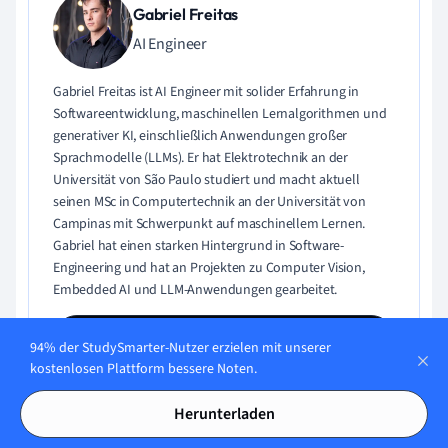
Gabriel Freitas
AI Engineer
Gabriel Freitas ist AI Engineer mit solider Erfahrung in
Softwareentwicklung, maschinellen Lernalgorithmen und
generativer KI, einschließlich Anwendungen großer
Sprachmodelle (LLMs). Er hat Elektrotechnik an der
Universität von São Paulo studiert und macht aktuell
seinen MSc in Computertechnik an der Universität von
Campinas mit Schwerpunkt auf maschinellem Lernen.
Gabriel hat einen starken Hintergrund in Software-
Engineering und hat an Projekten zu Computer Vision,
Embedded AI und LLM-Anwendungen gearbeitet.
Lerne Gabriel kennen
94% der StudySmarter-Nutzer erzielen mit unserer
kostenlosen Plattform bessere Noten.
Herunterladen