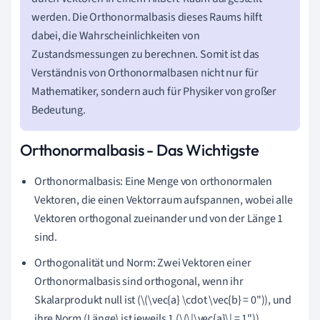
werden. Die Orthonormalbasis dieses Raums hilft
dabei, die Wahrscheinlichkeiten von
Zustandsmessungen zu berechnen. Somit ist das
Verständnis von Orthonormalbasen nicht nur für
Mathematiker, sondern auch für Physiker von großer
Bedeutung.
Orthonormalbasis - Das Wichtigste
Orthonormalbasis: Eine Menge von orthonormalen
Vektoren, die einen Vektorraum aufspannen, wobei alle
Vektoren orthogonal zueinander und von der Länge 1
sind.
Orthogonalität und Norm: Zwei Vektoren einer
Orthonormalbasis sind orthogonal, wenn ihr
Skalarprodukt null ist (\(\vec{a}
\
cdot \vec{b} = 0")), und
ihre Norm (Länge) ist jeweils 1 (\(
\
|\vec{a}
\
| = 1")).