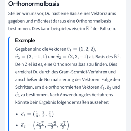
Orthonormalbasis
Stellen wir uns vor, Du hast eine Basis eines Vektorraums
gegeben und möchtest daraus eine Orthonormalbasis
bestimmen. Dies kann beispielsweise im
der Fall sein.
R
3
Gegeben sind die Vektoren
,
v
→
1
=
(
1
,
2
,
2
)
und
als Basis des
.
v
→
2
=
(
2
,
−
1
,
1
)
v
→
3
=
(
2
,
2
,
−
1
)
R
3
Dein Ziel ist es, eine Orthonormalbasis zu finden. Dies
erreichst Du durch das Gram-Schmidt-Verfahren und
anschließende Normalisierung der Vektoren. Folge den
Schritten, um die orthonormierten Vektoren
,
und
e
e
zu bestimmen. Nach Anwendung des Verfahrens
e
→
→
könnte Dein Ergebnis folgendermaßen aussehen:
→
1
2
3
e
→
1
=
(
1
3
,
2
3
,
2
3
)
e
→
2
=
(
2
2
3
,
−
2
3
,
2
3
)