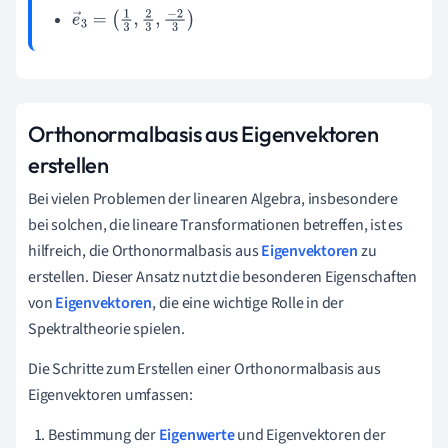
e
→
3
=
(
1
3
,
2
3
,
−
2
3
)
Orthonormalbasis aus Eigenvektoren
erstellen
Bei vielen Problemen der linearen Algebra, insbesondere
bei solchen, die lineare Transformationen betreffen, ist es
hilfreich, die Orthonormalbasis aus
Eigenvektoren
zu
erstellen. Dieser Ansatz nutzt die besonderen Eigenschaften
von
Eigenvektoren
, die eine wichtige Rolle in der
Spektraltheorie spielen.
Die Schritte zum Erstellen einer Orthonormalbasis aus
Eigenvektoren umfassen:
Bestimmung der
Eigenwerte
und Eigenvektoren der