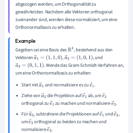
abgezogen werden, um Orthogonalität zu
gewährleisten. Nachdem alle Vektoren orthogonal
zueinander sind, werden diese normalisiert, um eine
Orthonormalbasis zu erhalten.
Gegeben sei eine Basis des
, bestehend aus den
R
3
Vektoren
,
, und
a
→
1
=
(
1
,
1
,
0
)
a
→
2
=
(
1
,
0
,
1
)
. Wende das Gram-Schmidt-Verfahren an,
a
→
3
=
(
0
,
1
,
1
)
um eine Orthonormalbasis zu erhalten:
Start mit
und normalisiere es zu
.
a
e
→
→
Ziehe von
die Projektion auf
ab, um
a
e
e
1
1
orthogonal zu
zu machen und normalisiere
.
→
e
→
→
e
2
→
1
2
→
Für
, subtrahiere die Projektionen auf
und
,
a
e
e
1
2
um
orthogonal zu beiden zu machen und
e
→
→
→
normalisiere
.
→
3
e
1
2