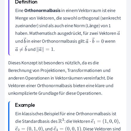
Eine
Orthonormalbasis
in einem Vektorraum ist eine
Menge von Vektoren, die sowohl orthogonal (senkrecht
zueinander) sind als auch eine Norm (Länge) von 1
haben. Mathematisch ausgedrückt, für zwei Vektoren
a
und
in einer Orthonormalbasis gilt:
wenn
→
b
a
→
⋅
b
→
=
0
und
.
→
a
→
≠
b
‖
a
→
‖
=
1
→
Dieses Konzept ist besonders nützlich, da es die
Berechnung von Projektionen, Transformationen und
anderen Operationen in Vektorräumen vereinfacht. Die
Vektoren einer Orthonormalbasis bieten eine klare und
unkomplizierte Grundlage für diese Operationen.
Ein klassisches Beispiel für eine Orthonormalbasis ist
die Standardbasis des
: die Vektoren
,
R
3
e
→
1
=
(
1
,
0
,
0
)
, und
. Diese Vektoren sind
e
→
2
=
(
0
,
1
,
0
)
e
→
3
=
(
0
,
0
,
1
)