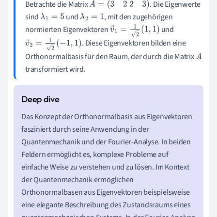
Betrachte die Matrix
. Die Eigenwerte
A
=
(
3
2
2
3
)
sind
und
, mit den zugehörigen
λ
1
=
5
λ
2
=
1
normierten Eigenvektoren
und
v
→
1
=
1
2
(
1
,
1
)
. Diese Eigenvektoren bilden eine
v
→
2
=
1
2
(
−
1
,
1
)
Orthonormalbasis für den Raum, der durch die Matrix
A
transformiert wird.
Das Konzept der Orthonormalbasis aus Eigenvektoren
fasziniert durch seine Anwendung in der
Quantenmechanik und der Fourier-Analyse. In beiden
Feldern ermöglicht es, komplexe Probleme auf
einfache Weise zu verstehen und zu lösen. Im Kontext
der Quantenmechanik ermöglichen
Orthonormalbasen aus Eigenvektoren beispielsweise
eine elegante Beschreibung des Zustandsraums eines