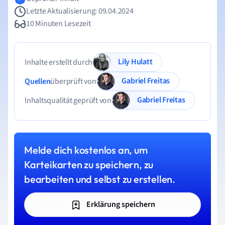
Letzte Aktualisierung: 09.04.2024
10 Minuten Lesezeit
Lily Hulatt
Inhalte erstellt durch
Gabriel Freitas
Quellen
überprüft von
Gabriel Freitas
Inhaltsqualität geprüft von
Melde dich kostenlos an, um
Karteikarten zu speichern, zu
bearbeiten und selbst zu erstellen.
Erklärung speichern