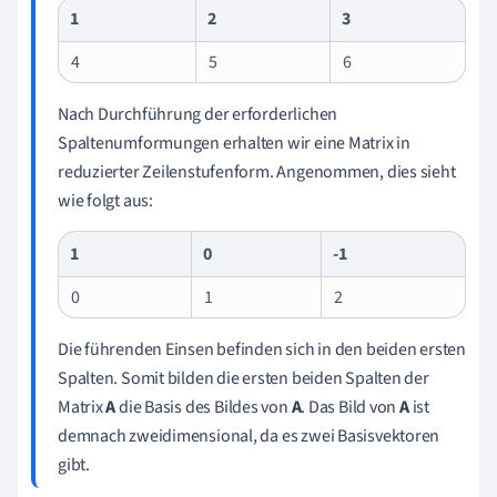
1
2
3
4
5
6
Nach Durchführung der erforderlichen
Spaltenumformungen erhalten wir eine Matrix in
reduzierter Zeilenstufenform. Angenommen, dies sieht
wie folgt aus:
1
0
-1
0
1
2
Die führenden Einsen befinden sich in den beiden ersten
Spalten. Somit bilden die ersten beiden Spalten der
Matrix
A
die Basis des Bildes von
A
. Das Bild von
A
ist
demnach zweidimensional, da es zwei Basisvektoren
gibt.