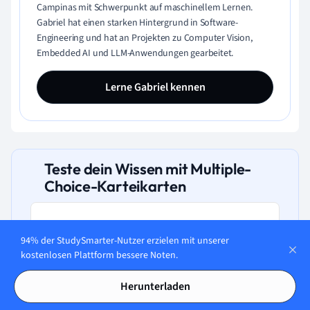
Campinas mit Schwerpunkt auf maschinellem Lernen.
Gabriel hat einen starken Hintergrund in Software-
Engineering und hat an Projekten zu Computer Vision,
Embedded AI und LLM-Anwendungen gearbeitet.
Lerne Gabriel kennen
Teste dein Wissen mit Multiple-
Choice-Karteikarten
94% der StudySmarter-Nutzer erzielen mit unserer
kostenlosen Plattform bessere Noten.
Was ist das Bild einer Matrix?
Herunterladen
A. Menge aller skalaren Werte