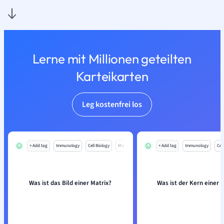
Lerne mit Millionen geteilten
Karteikarten
Leg kostenfrei los
+ Add tag
Immunology
Cell Biology
Mo
+ Add tag
Immunology
Cell
Was ist das Bild einer Matrix?
Was ist der Kern einer 