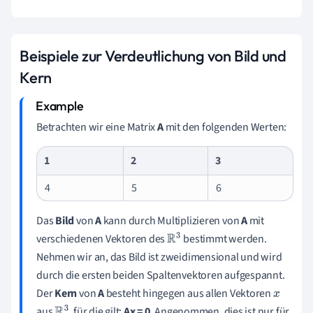
Beispiele zur Verdeutlichung von Bild und
Kern
Betrachten wir eine Matrix
A
mit den folgenden Werten:
1
2
3
4
5
6
Das
Bild
von
A
kann durch Multiplizieren von
A
mit
verschiedenen Vektoren des
bestimmt werden.
R
3
Nehmen wir an, das Bild ist zweidimensional und wird
durch die ersten beiden Spaltenvektoren aufgespannt.
Der
Kern
von
A
besteht hingegen aus allen Vektoren
x
aus
, für die gilt:
Ax = 0
. Angenommen, dies ist nur für