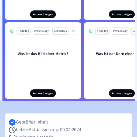
Antwort zeigen
Antwort zeigen
+ Add tag
Immunology
Cell Biology
Mo
+ Add tag
Immunology
Cell
Was ist das Bild einer Matrix?
Was ist der Kern einer 
Antwort zeigen
Antwort zeigen
Geprüfter Inhalt
Letzte Aktualisierung: 09.04.2024