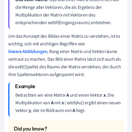
die Menge aller Vektoren, die als Ergebnis der
Multiplikation der Matrix mit Vektoren des
entsprechenden extbf{Eingangsraums} entstehen.
Um das Konzept des Bildes einer Matrix zu verstehen, ist es
wichtig, sich mit wichtigen Begriffen wie
lineare Abbildungen
, Rang einer Matrix und Vektorräume
vertraut zu machen. Das Bild einer Matrix lässt sich auch als
die extit{Spalte} des Raums der Matrix verstehen, der durch
ihre Spaltenvektoren aufgespannt wird.
Betrachten wir eine Matrix
A
und einen Vektor
x
. Die
Multiplikation von
A
mit
x
( extit{Ax}) ergibt einen neuen
Vektor
y
, der im Bildraum von
A
liegt.