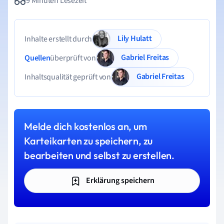
9 Minuten Lesezeit
Lily Hulatt
Inhalte erstellt durch
Gabriel Freitas
Quellen
überprüft von
Gabriel Freitas
Inhaltsqualität geprüft von
Melde dich kostenlos an, um
Karteikarten zu speichern, zu
bearbeiten und selbst zu erstellen.
Erklärung speichern