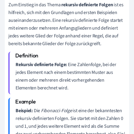
Zum Einstieg in das Thema
rekursiv definierte Folgen
ist es
hilfreich, sich mit den Grundlagen und ersten Beispielen
auseinanderzusetzen. Eine rekursiv definierte Folge startet
mit einem oder mehreren Anfangsgliedern und definiert
jedes weitere Glied der Folge anhand einer Regel, die auf
bereits bekannte Glieder der Folge zurückgreift.
Rekursiv definierte Folge:
Eine Zahlenfolge, bei der
jedes Element nach einem bestimmten Muster aus
einem oder mehreren direkt vorhergehenden
Elementen berechnet wird.
Beispiel:
Die
Fibonacci-Folge
ist eine der bekanntesten
rekursiv definierten Folgen. Sie startet mit den Zahlen 0
und 1, und jedes weitere Element wird als die Summe
der zwei vorhergehenden Elemente berechnet, also
F(n)