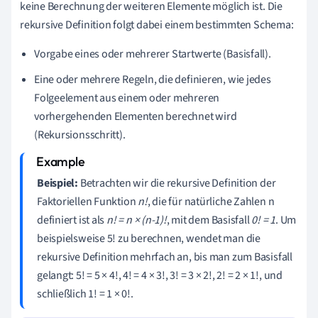
keine Berechnung der weiteren Elemente möglich ist. Die
rekursive Definition folgt dabei einem bestimmten Schema:
Vorgabe eines oder mehrerer Startwerte (Basisfall).
Eine oder mehrere Regeln, die definieren, wie jedes
Folgeelement aus einem oder mehreren
vorhergehenden Elementen berechnet wird
(Rekursionsschritt).
Beispiel:
Betrachten wir die rekursive Definition der
Faktoriellen Funktion
n!
, die für natürliche Zahlen n
definiert ist als
n! = n × (n-1)!
, mit dem Basisfall
0! = 1
. Um
beispielsweise 5! zu berechnen, wendet man die
rekursive Definition mehrfach an, bis man zum Basisfall
gelangt: 5! = 5 × 4!, 4! = 4 × 3!, 3! = 3 × 2!, 2! = 2 × 1!, und
schließlich 1! = 1 × 0!.