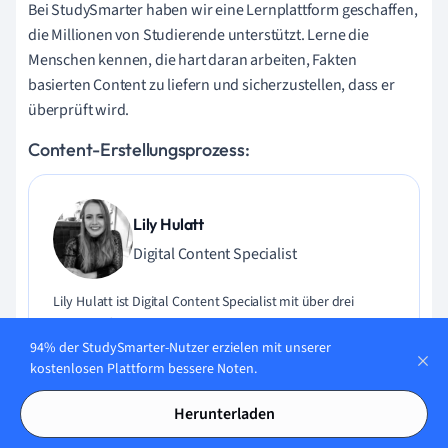
Bei StudySmarter haben wir eine Lernplattform geschaffen,
die Millionen von Studierende unterstützt. Lerne die
Menschen kennen, die hart daran arbeiten, Fakten
basierten Content zu liefern und sicherzustellen, dass er
überprüft wird.
Content-Erstellungsprozess:
Lily Hulatt
Digital Content Specialist
Lily Hulatt ist Digital Content Specialist mit über drei
Jahren Erfahrung in Content-Strategie und Curriculum-
Design. Sie hat 2022 ihren Doktortitel in Englischer Literatur
94% der StudySmarter-Nutzer erzielen mit unserer
an der Durham University erhalten, dort auch im
kostenlosen Plattform bessere Noten.
Fachbereich Englische Studien unterrichtet und an
verschiedenen Veröffentlichungen mitgewirkt. Lily ist
Herunterladen
Expertin für Englische Literatur, Englische Sprache,