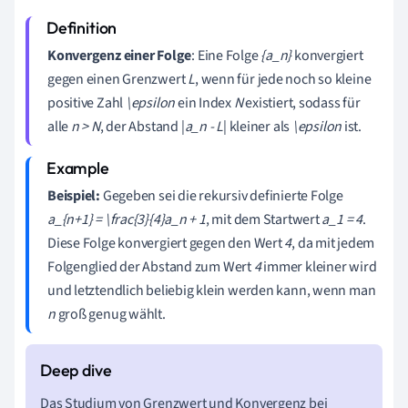
Konvergenz einer Folge
: Eine Folge
{a_n}
konvergiert
gegen einen Grenzwert
L
, wenn für jede noch so kleine
positive Zahl
\epsilon
ein Index
N
existiert, sodass für
alle
n > N
, der Abstand |
a_n - L
| kleiner als
\epsilon
ist.
Beispiel:
Gegeben sei die rekursiv definierte Folge
a_{n+1} = \frac{3}{4}a_n + 1
, mit dem Startwert
a_1 = 4
.
Diese Folge konvergiert gegen den Wert
4
, da mit jedem
Folgenglied der Abstand zum Wert
4
immer kleiner wird
und letztendlich beliebig klein werden kann, wenn man
n
groß genug wählt.
Das Studium von Grenzwert und Konvergenz bei