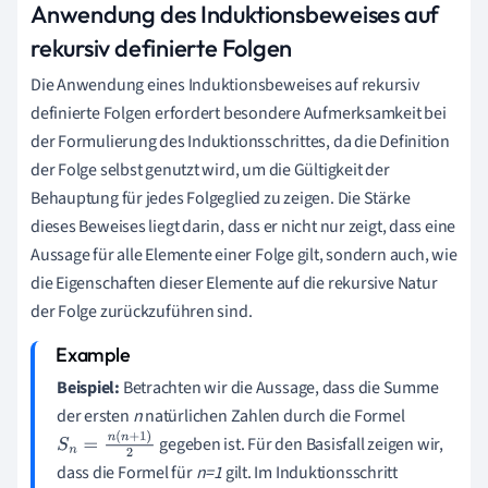
Anwendung des Induktionsbeweises auf
rekursiv definierte Folgen
Die Anwendung eines Induktionsbeweises auf rekursiv
definierte Folgen erfordert besondere Aufmerksamkeit bei
der Formulierung des Induktionsschrittes, da die Definition
der Folge selbst genutzt wird, um die Gültigkeit der
Behauptung für jedes Folgeglied zu zeigen. Die Stärke
dieses Beweises liegt darin, dass er nicht nur zeigt, dass eine
Aussage für alle Elemente einer Folge gilt, sondern auch, wie
die Eigenschaften dieser Elemente auf die rekursive Natur
der Folge zurückzuführen sind.
Beispiel:
Betrachten wir die Aussage, dass die Summe
der ersten
n
natürlichen Zahlen durch die Formel
gegeben ist. Für den Basisfall zeigen wir,
S
n
=
n
(
n
+
1
)
2
dass die Formel für
n=1
gilt. Im Induktionsschritt