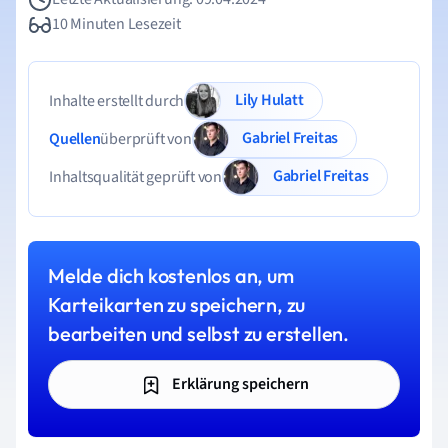
10 Minuten Lesezeit
Lily Hulatt
Inhalte erstellt durch
Gabriel Freitas
Quellen
überprüft von
Gabriel Freitas
Inhaltsqualität geprüft von
Melde dich kostenlos an, um
Karteikarten zu speichern, zu
bearbeiten und selbst zu erstellen.
Erklärung speichern