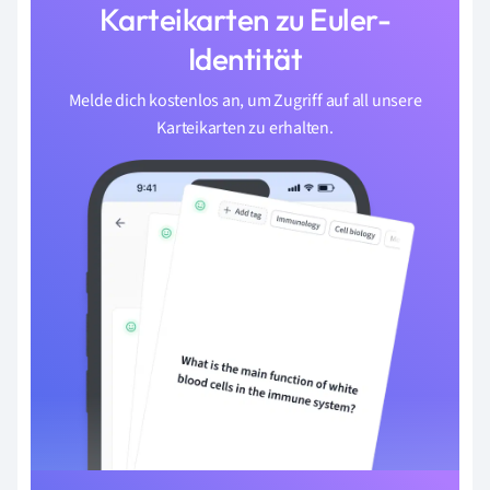
Karteikarten zu Euler-
Identität
Melde dich kostenlos an, um Zugriff auf all unsere
Karteikarten zu erhalten.