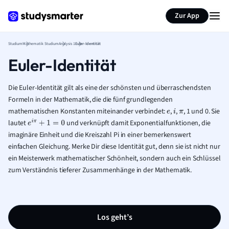
Zur App
Studium
Mathematik Studium
Analysis 1
Euler-Identität
Euler-Identität
Die Euler-Identität gilt als eine der schönsten und überraschendsten
Formeln in der Mathematik, die die fünf grundlegenden
mathematischen Konstanten miteinander verbindet:
,
,
, 1 und 0. Sie
e
i
π
lautet
und verknüpft damit Exponentialfunktionen, die
e
i
π
+
1
=
0
imaginäre Einheit und die Kreiszahl Pi in einer bemerkenswert
einfachen Gleichung. Merke Dir diese Identität gut, denn sie ist nicht nur
ein Meisterwerk mathematischer Schönheit, sondern auch ein Schlüssel
zum Verständnis tieferer Zusammenhänge in der Mathematik.
Los geht’s