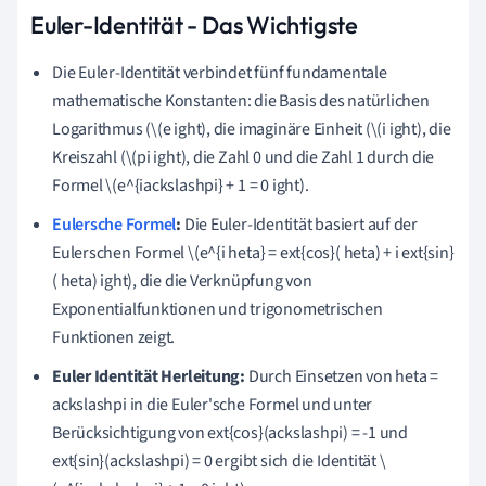
Euler-Identität - Das Wichtigste
Die Euler-Identität verbindet fünf fundamentale
mathematische Konstanten: die Basis des natürlichen
Logarithmus (\(e ight), die imaginäre Einheit (\(i ight), die
Kreiszahl (\(pi ight), die Zahl 0 und die Zahl 1 durch die
Formel \(e^{iackslashpi} + 1 = 0 ight).
Eulersche Formel
:
Die Euler-Identität basiert auf der
Eulerschen Formel \(e^{i heta} = ext{cos}( heta) + i ext{sin}
( heta) ight), die die Verknüpfung von
Exponentialfunktionen und trigonometrischen
Funktionen zeigt.
Euler Identität Herleitung:
Durch Einsetzen von heta =
ackslashpi in die Euler'sche Formel und unter
Berücksichtigung von ext{cos}(ackslashpi) = -1 und
ext{sin}(ackslashpi) = 0 ergibt sich die Identität \