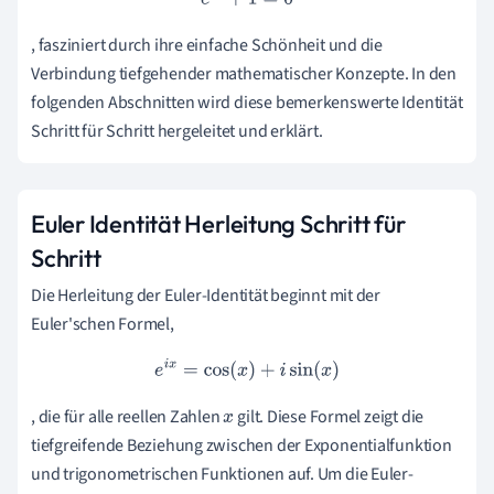
, fasziniert durch ihre einfache Schönheit und die
Verbindung tiefgehender mathematischer Konzepte. In den
folgenden Abschnitten wird diese bemerkenswerte Identität
Schritt für Schritt hergeleitet und erklärt.
Euler Identität Herleitung Schritt für
Schritt
Die Herleitung der Euler-Identität beginnt mit der
Euler'schen Formel,
e
i
x
=
cos
(
x
)
+
i
sin
(
x
)
, die für alle reellen Zahlen
gilt. Diese Formel zeigt die
x
tiefgreifende Beziehung zwischen der Exponentialfunktion
und trigonometrischen Funktionen auf. Um die Euler-