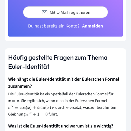
Mit E-Mail registrieren
Du hast bereits ein Konto?
Anmelden
Häufig gestellte Fragen zum Thema
Euler-Identität
Wie hängt die Euler-Identität mit der Eulerschen Formel
zusammen?
Die Euler-Identität ist ein Spezialfall der Eulerschen Formel für
. Sie ergibt sich, wenn man in der Eulerschen Formel
x
=
π
durch
ersetzt, was zur berühmten
e
i
x
=
cos
(
x
)
+
i
sin
(
x
)
x
π
Gleichung
führt.
e
i
π
+
1
=
0
Was ist die Euler-Identität und warum ist sie wichtig?