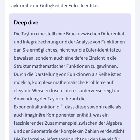
Taylorreihe die Gültigkeit der Euler-Identität.
Die Taylorreihe stellt eine Brücke zwischen Differential-
und Integralrechnung und der Analyse von Funktionen
dar. Sie ermöglicht es, nicht nur die Euler-Identität zu
beweisen, sondern auch eine tiefere Einsicht in die
Struktur mathematischer Funktionen zu gewinnen.
Durch die Darstellung von Funktionen als Reihe ist es
möglich, komplexe mathematische Probleme auf
elegante Weise zu lösen.Interessanterweise zeigt die
Anwendung der Taylorreihe auf die
Exponentialfunktion
, dass diese sowohl reelle als
e
i
x
auch imaginäre Komponenten enthält, was ein
faszinierendes Zusammenspiel zwischen der Algebra
und der Geometrie der komplexen Zahlen verdeutlicht.
Die Taylorreihe liefert somit nicht nur den Beweis für