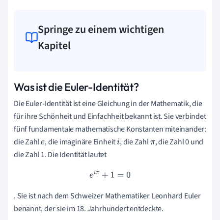
Springe zu einem wichtigen
Kapitel
Was ist die Euler-Identität?
Die Euler-Identität ist eine Gleichung in der Mathematik, die
für ihre Schönheit und Einfachheit bekannt ist. Sie verbindet
fünf fundamentale mathematische Konstanten miteinander:
die Zahl
, die imaginäre Einheit
, die Zahl
, die Zahl 0 und
e
i
π
die Zahl 1. Die Identität lautet
e
i
π
+
1
=
0
. Sie ist nach dem Schweizer Mathematiker Leonhard Euler
benannt, der sie im 18. Jahrhundert entdeckte.