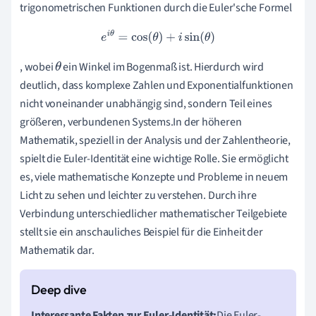
trigonometrischen Funktionen durch die Euler'sche Formel
e
i
θ
=
cos
(
θ
)
+
i
sin
(
θ
)
, wobei
ein Winkel im Bogenmaß ist. Hierdurch wird
θ
deutlich, dass komplexe Zahlen und Exponentialfunktionen
nicht voneinander unabhängig sind, sondern Teil eines
größeren, verbundenen Systems.In der höheren
Mathematik, speziell in der Analysis und der Zahlentheorie,
spielt die Euler-Identität eine wichtige Rolle. Sie ermöglicht
es, viele mathematische Konzepte und Probleme in neuem
Licht zu sehen und leichter zu verstehen. Durch ihre
Verbindung unterschiedlicher mathematischer Teilgebiete
stellt sie ein anschauliches Beispiel für die Einheit der
Mathematik dar.
Interessante Fakten zur Euler-Identität:
Die Euler-