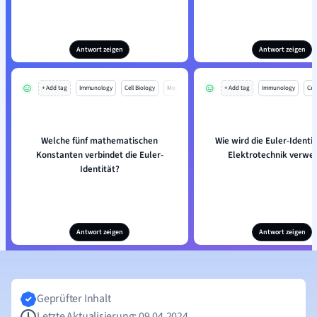
Antwort zeigen
Antwort zeigen
+ Add tag
Immunology
Cell Biology
Mo
+ Add tag
Immunology
Cell
Welche fünf mathematischen
Wie wird die Euler-Identit
Konstanten verbindet die Euler-
Elektrotechnik verwe
Identität?
Antwort zeigen
Antwort zeigen
Geprüfter Inhalt
Letzte Aktualisierung: 09.04.2024