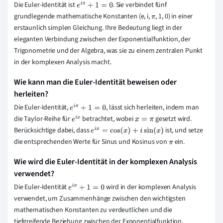
Die Euler-Identität ist
. Sie verbindet fünf
e
i
π
+
1
=
0
grundlegende mathematische Konstanten (e, i,
, 1, 0) in einer
π
erstaunlich simplen Gleichung. Ihre Bedeutung liegt in der
eleganten Verbindung zwischen der Exponentialfunktion, der
Trigonometrie und der Algebra, was sie zu einem zentralen Punkt
in der komplexen Analysis macht.
Wie kann man die Euler-Identität beweisen oder
herleiten?
Die Euler-Identität,
, lässt sich herleiten, indem man
e
i
π
+
1
=
0
die Taylor-Reihe für
betrachtet, wobei
gesetzt wird.
e
i
x
x
=
π
Berücksichtige dabei, dass
ist, und setze
e
i
x
=
cos
(
x
)
+
i
sin
(
x
)
die entsprechenden Werte für Sinus und Kosinus von
ein.
π
Wie wird die Euler-Identität in der komplexen Analysis
verwendet?
Die Euler-Identität
wird in der komplexen Analysis
e
i
π
+
1
=
0
verwendet, um Zusammenhänge zwischen den wichtigsten
mathematischen Konstanten zu verdeutlichen und die
tiefgreifende Beziehung zwischen der Exponentialfunktion,