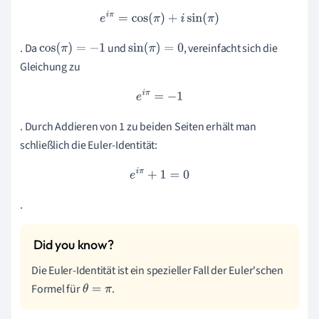
e
i
π
=
cos
(
π
)
+
i
sin
(
π
)
. Da
und
, vereinfacht sich die
cos
(
π
)
=
−
1
sin
(
π
)
=
0
Gleichung zu
e
i
π
=
−
1
. Durch Addieren von 1 zu beiden Seiten erhält man
schließlich die Euler-Identität:
e
i
π
+
1
=
0
.
Die Euler-Identität ist ein spezieller Fall der Euler'schen
Formel für
.
θ
=
π