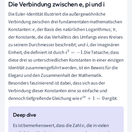
Die Verbindung zwischen e, pi und i
Die Euler-Identität illustriert die außergewöhnliche
Verbindung zwischen drei fundamentalen mathematischen
Konstanten:
, der Basis des natürlichen Logarithmus;
,
e
π
der Konstante, die das Verhältnis des Umfangs eines Kreises
zu seinem Durchmesser beschreibt; und
, der imaginären
i
Einheit, die definiert ist durch
.Die Tatsache, dass
i
2
=
−
1
diese drei so unterschiedlichen Konstanten in einer einzigen
Identität zusammengeführt werden, ist ein Beweis für die
Eleganz und den Zusammenhalt der Mathematik.
Besonders faszinierend ist dabei, dass sich aus der
Verbindung dieser Konstanten eine so einfache und
dennoch tiefgreifende Gleichung wie
ergibt.
e
i
π
+
1
=
0
Es ist bemerkenswert, dass die Zahl
, die in vielen
e