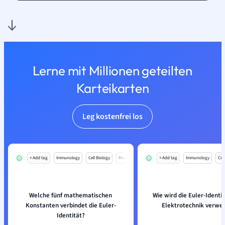
Lerne mit Millionen geteilten
Karteikarten
Leg kostenfrei los
+ Add tag
Immunology
Cell Biology
Mo
+ Add tag
Immunology
Cell
Welche fünf mathematischen
Wie wird die Euler-Identit
Konstanten verbindet die Euler-
Elektrotechnik verwe
Identität?