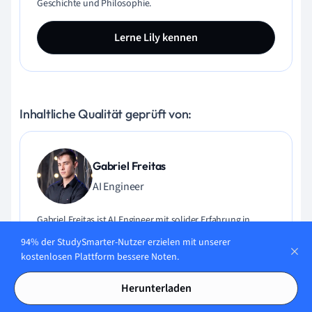
Geschichte und Philosophie.
Lerne Lily kennen
Inhaltliche Qualität geprüft von:
Gabriel Freitas
AI Engineer
Gabriel Freitas ist AI Engineer mit solider Erfahrung in
Softwareentwicklung, maschinellen Lernalgorithmen und
94% der StudySmarter-Nutzer erzielen mit unserer
generativer KI, einschließlich Anwendungen großer
kostenlosen Plattform bessere Noten.
Sprachmodelle (LLMs). Er hat Elektrotechnik an der
Universität von São Paulo studiert und macht aktuell
Herunterladen
seinen MSc in Computertechnik an der Universität von