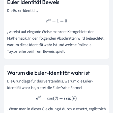
Euler Identität Beweis
Die Euler-Identität,
e
i
π
+
1
=
0
, vereint auf elegante Weise mehrere Kerngebiete der
Mathematik. In den folgenden Abschnitten wird beleuchtet,
warum diese Identität wahr ist und welche Rolle die
Taylorreihe bei ihrem Beweis spielt.
Warum die Euler-Identität wahr ist
Die Grundlage für das Verständnis, warum die Euler-
Identität wahr ist, bietet die Euler'sche Formel
e
i
θ
=
cos
(
θ
)
+
i
sin
(
θ
)
. Wenn man in dieser Gleichung
durch
ersetzt, ergibt sich
θ
π