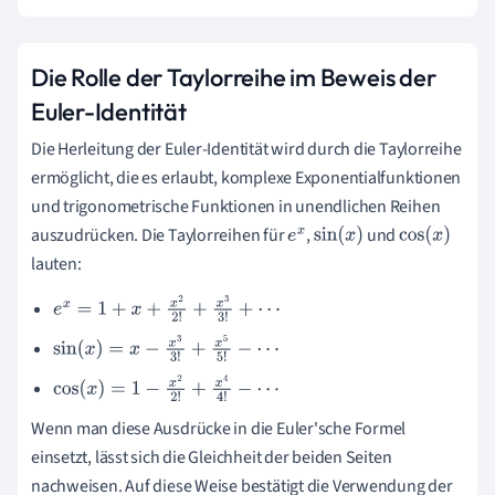
Die Rolle der Taylorreihe im Beweis der
Euler-Identität
Die Herleitung der Euler-Identität wird durch die Taylorreihe
ermöglicht, die es erlaubt, komplexe Exponentialfunktionen
und trigonometrische Funktionen in unendlichen Reihen
auszudrücken. Die Taylorreihen für
,
und
e
x
sin
(
x
)
cos
(
x
)
lauten:
e
x
=
1
+
x
+
x
2
2
!
+
x
3
3
!
+
⋯
sin
(
x
)
=
x
−
x
3
3
!
+
x
5
5
!
−
⋯
cos
(
x
)
=
1
−
x
2
2
!
+
x
4
4
!
−
⋯
Wenn man diese Ausdrücke in die Euler'sche Formel
einsetzt, lässt sich die Gleichheit der beiden Seiten
nachweisen. Auf diese Weise bestätigt die Verwendung der