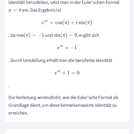
Identität herzuleiten, setzt man in der Euler'schen Formel
ein. Das Ergebnis ist
x
=
π
e
i
π
=
cos
(
π
)
+
i
sin
(
π
)
. Da
und
, ergibt sich
cos
(
π
)
=
−
1
sin
(
π
)
=
0
e
i
π
=
−
1
. Durch Umstellung erhält man die berühmte Identität
e
i
π
+
1
=
0
.
Die Herleitung verdeutlicht, wie die Euler'sche Formel als
Grundlage dient, um diese bemerkenswerte Identität zu
erreichen.