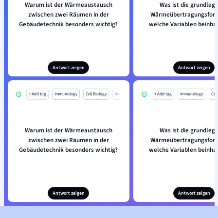
Warum ist der Wärmeaustausch
Was ist die grundleg
zwischen zwei Räumen in der
Wärmeübertragungsfor
Gebäudetechnik besonders wichtig?
welche Variablen beinhal
Antwort zeigen
Antwort zeigen
+ Add tag
Immunology
Cell Biology
Mo
+ Add tag
Immunology
Cell
Warum ist der Wärmeaustausch
Was ist die grundleg
zwischen zwei Räumen in der
Wärmeübertragungsfor
Gebäudetechnik besonders wichtig?
welche Variablen beinhal
Antwort zeigen
Antwort zeigen