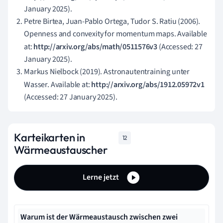
K
January 2025).
=
Petre Birtea, Juan-Pablo Ortega, Tudor S. Ratiu (2006).
8
Openness and convexity for momentum maps. Available
0
at:
http://arxiv.org/abs/math/0511576v3
(Accessed: 27
k
January 2025).
W
Markus Nielbock (2019). Astronautentraining unter
Wasser. Available at:
http://arxiv.org/abs/1912.05972v1
(Accessed: 27 January 2025).
Karteikarten in
12
Wärmeaustauscher
Lerne jetzt
Warum ist der Wärmeaustausch zwischen zwei