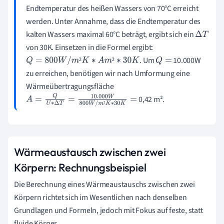
Endtemperatur des heißen Wassers von 70°C erreicht
werden. Unter Annahme, dass die Endtemperatur des
kalten Wassers maximal 60°C beträgt, ergibt sich ein
Δ
T
von 30K. Einsetzen in die Formel ergibt:
. Um
10.000W
²
²
Q
=
800
W
/
m
²
K
∗
A
m
²
∗
30
K
Q
=
zu erreichen, benötigen wir nach Umformung eine
Wärmeübertragungsfläche
0,42 m².
A
=
Q
U
∗
Δ
T
=
10.000
W
800
W
/
m
²
K
∗
3
²
0
K
=
Wärmeaustausch zwischen zwei
Körpern: Rechnungsbeispiel
Die Berechnung eines Wärmeaustauschs zwischen zwei
Körpern richtet sich im Wesentlichen nach denselben
Grundlagen und Formeln, jedoch mit Fokus auf feste, statt
fluide Körper.