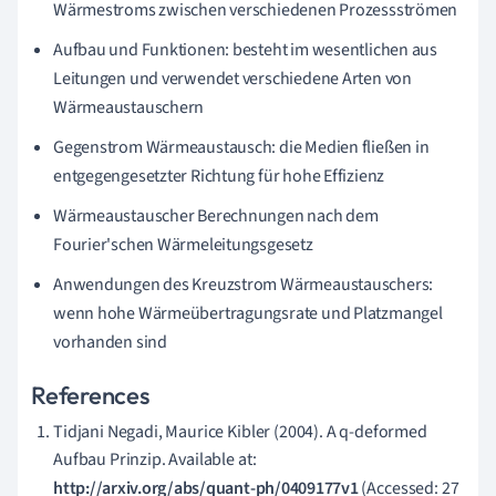
Wärmestroms zwischen verschiedenen Prozessströmen
1
6
Aufbau und Funktionen: besteht im wesentlichen aus
0
Leitungen und verwendet verschiedene Arten von
W
Wärmeaustauschern
/
(
Gegenstrom Wärmeaustausch: die Medien fließen in
m
entgegengesetzter Richtung für hohe Effizienz
²
Wärmeaustauscher Berechnungen nach dem
K
Fourier'schen Wärmeleitungsgesetz
)
∗
Anwendungen des Kreuzstrom Wärmeaustauschers:
1
wenn hohe Wärmeübertragungsrate und Platzmangel
0
vorhanden sind
m
²
References
∗
Tidjani Negadi, Maurice Kibler (2004). A q-deformed
5
Aufbau Prinzip. Available at:
0
http://arxiv.org/abs/quant-ph/0409177v1
(Accessed: 27