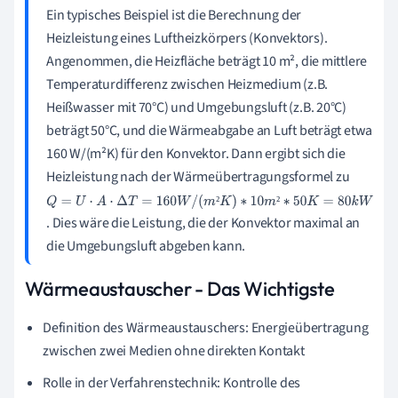
Ein typisches Beispiel ist die Berechnung der
Heizleistung eines Luftheizkörpers (Konvektors).
Angenommen, die Heizfläche beträgt 10 m², die mittlere
Temperaturdifferenz zwischen Heizmedium (z.B.
Heißwasser mit 70°C) und Umgebungsluft (z.B. 20°C)
beträgt 50°C, und die Wärmeabgabe an Luft beträgt etwa
160 W/(m²K) für den Konvektor. Dann ergibt sich die
Heizleistung nach der Wärmeübertragungsformel zu
Q
²
²
. Dies wäre die Leistung, die der Konvektor maximal an
=
die Umgebungsluft abgeben kann.
U
⋅
Wärmeaustauscher - Das Wichtigste
A
⋅
Definition des Wärmeaustauschers: Energieübertragung
Δ
zwischen zwei Medien ohne direkten Kontakt
T
Rolle in der Verfahrenstechnik: Kontrolle des
=