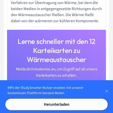
Verfahren zur Übertragung von Wärme, bei dem die
beiden Medien in entgegengesetzte Richtungen durch
den Wärmeaustauscher fließen. Die Wärme fließt
dabei von der wärmeren zur kühleren Komponente.
Lerne schneller mit den 12
Karteikarten zu
Wärmeaustauscher
Melde dich kostenlos an, um Zugriff auf all unsere
Karteikarten zu erhalten.
94% der StudySmarter-Nutzer erzielen mit unserer
kostenlosen Plattform bessere Noten.
Herunterladen