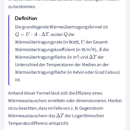
zu bestimmen.
Die grundlegende Wärmeübertragungsformel ist:
, wobei
die
Q
=
U
⋅
A
⋅
Δ
T
Q
Wärmeübertragungsrate (in Watt),
der Gesamt-
U
Wärmeübertragungskoeffizient (in W/m²K),
die
A
Wärmeübertragungsfläche (in m²) und
der
Δ
T
Unterschied der Temperaturen der Medien an der
Wärmeübertragungsfläche (in Kelvin oder Grad Celsius)
ist.
Anhand dieser Formel lässt sich die Effizienz eines
Wärmeaustauschers ermitteln oder dimensionieren. Hierbei
ist zu beachten, dass im Falle von z. B. Gegenstrom-
Wärmeaustauschern das
der Logarithmischen
Δ
T
Temperaturdifferenz entspricht.