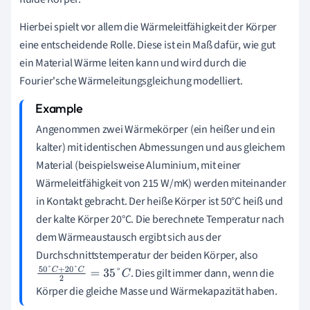
Hierbei spielt vor allem die Wärmeleitfähigkeit der Körper
eine entscheidende Rolle. Diese ist ein Maß dafür, wie gut
ein Material Wärme leiten kann und wird durch die
Fourier'sche Wärmeleitungsgleichung modelliert.
Angenommen zwei Wärmekörper (ein heißer und ein
kalter) mit identischen Abmessungen und aus gleichem
Material (beispielsweise Aluminium, mit einer
Wärmeleitfähigkeit von 215 W/mK) werden miteinander
in Kontakt gebracht. Der heiße Körper ist 50°C heiß und
der kalte Körper 20°C. Die berechnete Temperatur nach
dem Wärmeaustausch ergibt sich aus der
Durchschnittstemperatur der beiden Körper, also
. Dies gilt immer dann, wenn die
50
°
C
+
20
°
C
2
=
35
°
C
Körper die gleiche Masse und Wärmekapazität haben.