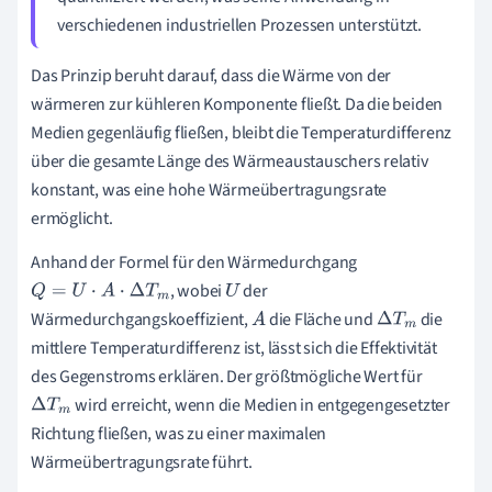
verschiedenen industriellen Prozessen unterstützt.
Das Prinzip beruht darauf, dass die Wärme von der
wärmeren zur kühleren Komponente fließt. Da die beiden
Medien gegenläufig fließen, bleibt die Temperaturdifferenz
über die gesamte Länge des Wärmeaustauschers relativ
konstant, was eine hohe Wärmeübertragungsrate
ermöglicht.
Anhand der Formel für den Wärmedurchgang
, wobei
der
Q
=
U
⋅
A
⋅
Δ
T
m
U
Wärmedurchgangskoeffizient,
die Fläche und
die
A
Δ
T
m
mittlere Temperaturdifferenz ist, lässt sich die Effektivität
des Gegenstroms erklären. Der größtmögliche Wert für
wird erreicht, wenn die Medien in entgegengesetzter
Δ
T
m
Richtung fließen, was zu einer maximalen
Wärmeübertragungsrate führt.