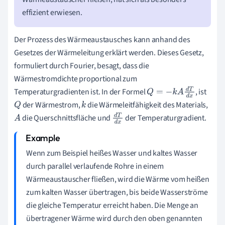
effizient erwiesen.
Der Prozess des Wärmeaustausches kann anhand des
Gesetzes der Wärmeleitung erklärt werden. Dieses Gesetz,
formuliert durch Fourier, besagt, dass die
Wärmestromdichte proportional zum
Temperaturgradienten ist. In der Formel
, ist
Q
=
−
k
A
d
T
d
x
der Wärmestrom,
die Wärmeleitfähigkeit des Materials,
Q
k
die Querschnittsfläche und
der Temperaturgradient.
A
d
T
d
x
Wenn zum Beispiel heißes Wasser und kaltes Wasser
durch parallel verlaufende Rohre in einem
Wärmeaustauscher fließen, wird die Wärme vom heißen
zum kalten Wasser übertragen, bis beide Wasserströme
die gleiche Temperatur erreicht haben. Die Menge an
übertragener Wärme wird durch den oben genannten