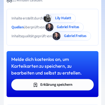
11 Minuten Lesezeit
Lily Hulatt
Inhalte erstellt durch
Gabriel Freitas
Quellen
überprüft von
Gabriel Freitas
Inhaltsqualität geprüft von
Melde dich kostenlos an, um
Karteikarten zu speichern, zu
bearbeiten und selbst zu erstellen.
Erklärung speichern