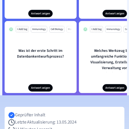
Antwort zeigen
Antwort zeigen
+ Add tag
Immunology
Cell Biology
Mo
+ Add tag
Immunology
Cell
Was ist der erste Schritt im
Welches Werkzeug bi
Datenbankentwurfsprozess?
umfangreiche Funktion
Visualisierung, Erstell
Verwaltung von
Datenbankstruktur
Antwort zeigen
Antwort zeigen
Geprüfter Inhalt
Letzte Aktualisierung: 13.05.2024