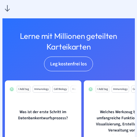
Lerne mit Millionen geteilten
Karteikarten
Leg kostenfrei los
+ Add tag
Immunology
Cell Biology
Mo
+ Add tag
Immunology
Cell
Was ist der erste Schritt im
Welches Werkzeug bi
Datenbankentwurfsprozess?
umfangreiche Funktion
Visualisierung, Erstell
Verwaltung von
Datenbankstruktur