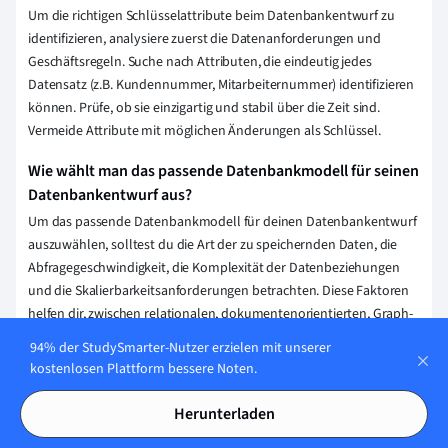
Um die richtigen Schlüsselattribute beim Datenbankentwurf zu
identifizieren, analysiere zuerst die Datenanforderungen und
Geschäftsregeln. Suche nach Attributen, die eindeutig jedes
Datensatz (z.B. Kundennummer, Mitarbeiternummer) identifizieren
können. Prüfe, ob sie einzigartig und stabil über die Zeit sind.
Vermeide Attribute mit möglichen Änderungen als Schlüssel.
Wie wählt man das passende Datenbankmodell für seinen
Datenbankentwurf aus?
Um das passende Datenbankmodell für deinen Datenbankentwurf
auszuwählen, solltest du die Art der zu speichernden Daten, die
Abfragegeschwindigkeit, die Komplexität der Datenbeziehungen
und die Skalierbarkeitsanforderungen betrachten. Diese Faktoren
helfen dir, zwischen relationalen, dokumentenorientierten, Graph-
oder Schlüssel-Wert-Datenbanken zu entscheiden.
94% der StudySmarter-Nutzer erzielen mit unserer
kostenlosen Plattform bessere Noten.
Welche Schritte sind Teil des Prozesses beim
Datenbankentwurf?
Herunterladen
Beim Datenbankentwurf gehören die Anforderungsanalyse, das