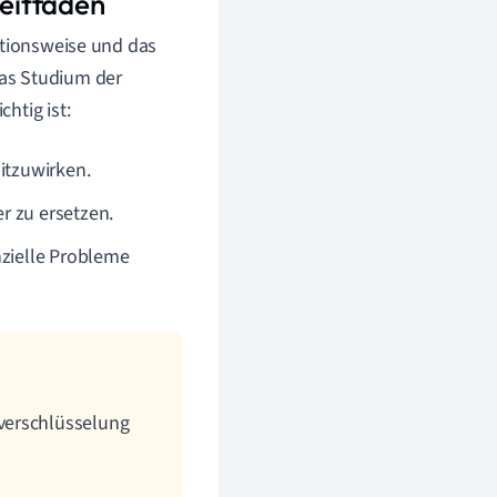
eitfaden
ktionsweise und das
as Studium der
htig ist:
itzuwirken.
r zu ersetzen.
nzielle Probleme
verschlüsselung