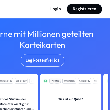
Login
Registrieren
rne mit Millionen geteilten
Karteikarten
Leg kostenfrei los
Immunology
Cell Biology
Mo
+ Add tag
Immunology
Cell Biology
Mo
st das Studium der
Was ist ein Qubit?
formatik wichtig für
 Technologieführer und