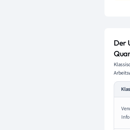
Der 
Quan
Klassis
Arbeits
Kla
Verw
Inf