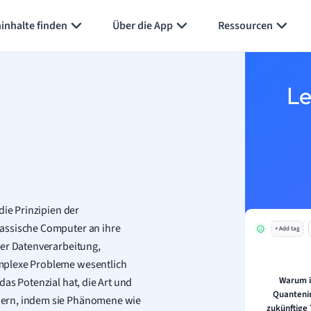
inhalte finden
Über die App
Ressourcen
Le
die Prinzipien der
lassische Computer an ihre
+ Add tag
der Datenverarbeitung,
mplexe Probleme wesentlich
Warum i
as Potenzial hat, die Art und
Quantenin
dern, indem sie Phänomene wie
zukünftige