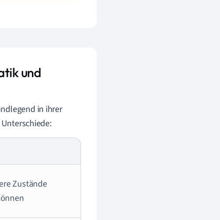
atik und
ndlegend in ihrer
n Unterschiede:
rere Zustände
 können