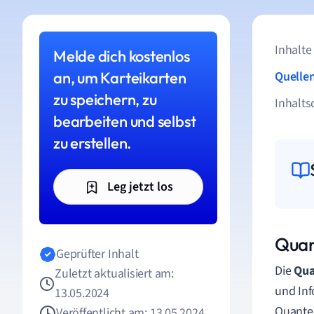
Inhalte
Melde dich kostenlos
an, um Karteikarten
Quelle
zu speichern, zu
Inhalts
bearbeiten und selbst
zu erstellen.
Leg jetzt los
Quan
Geprüfter Inhalt
Die
Qua
Zuletzt aktualisiert am:
und Inf
13.05.2024
Quanten
Veröffentlicht am: 13.05.2024