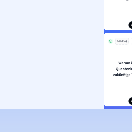
+ Add tag
Warum i
Quantenin
zukünftige