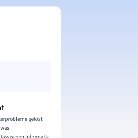
ht
terprobleme gelöst
, was
klassischen Informatik