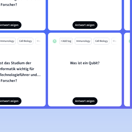
Forscher?
Antwort zeigen
Antwort zeigen
Immunology
Cell Biology
Mo
+ Add tag
Immunology
Cell Biology
Mo
st das Studium der
Was ist ein Qubit?
formatik wichtig für
 Technologieführer und
Forscher?
Antwort zeigen
Antwort zeigen