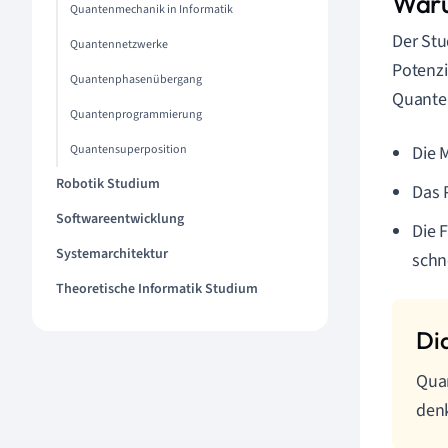
Waru
Quantenmechanik in Informatik
Der Stu
Quantennetzwerke
Potenzi
Quantenphasenübergang
Quanten
Quantenprogrammierung
Quantensuperposition
Die 
Robotik Studium
Das 
Softwareentwicklung
Die 
Systemarchitektur
schn
Theoretische Informatik Studium
Quan
den