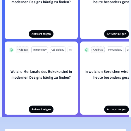
modernen Designs häufig zu finden?
heute besonders gesch
Antwort zeigen
Antwort zeigen
+ Add tag
Immunology
Cell Biology
Mo
+ Add tag
Immunology
Cell
Welche Merkmale des Rokoko sind in
In welchen Bereichen wird 
modernen Designs häufig zu finden?
heute besonders gesch
Antwort zeigen
Antwort zeigen