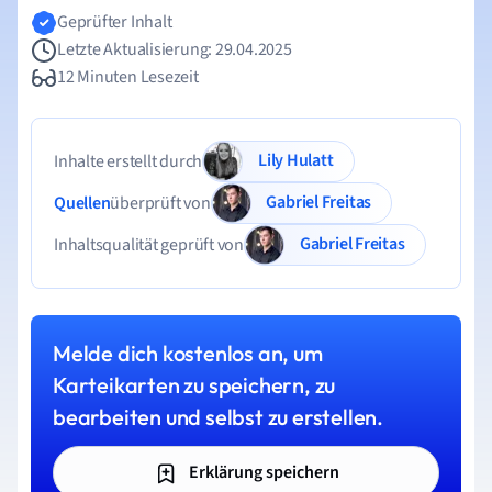
Geprüfter Inhalt
Letzte Aktualisierung: 29.04.2025
12 Minuten Lesezeit
Lily Hulatt
Inhalte erstellt durch
Gabriel Freitas
Quellen
überprüft von
Gabriel Freitas
Inhaltsqualität geprüft von
Melde dich kostenlos an, um
Karteikarten zu speichern, zu
bearbeiten und selbst zu erstellen.
Erklärung speichern