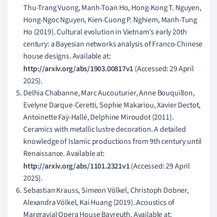
Thu-Trang Vuong, Manh-Toan Ho, Hong-Kong T. Nguyen,
Hong-Ngoc Nguyen, Kien-Cuong P. Nghiem, Manh-Tung
Ho (2019). Cultural evolution in Vietnam's early 20th
century: a Bayesian networks analysis of Franco-Chinese
house designs. Available at:
http://arxiv.org/abs/1903.00817v1
(Accessed: 29 April
2025).
Delhia Chabanne, Marc Aucouturier, Anne Bouquillon,
Evelyne Darque-Ceretti, Sophie Makariou, Xavier Dectot,
Antoinette Faÿ-Hallé, Delphine Miroudot (2011).
Ceramics with metallic lustre decoration. A detailed
knowledge of Islamic productions from 9th century until
Renaissance. Available at:
http://arxiv.org/abs/1101.2321v1
(Accessed: 29 April
2025).
Sebastian Krauss, Simeon Völkel, Christoph Dobner,
Alexandra Völkel, Kai Huang (2019). Acoustics of
Margravial Opera House Bayreuth. Available at: