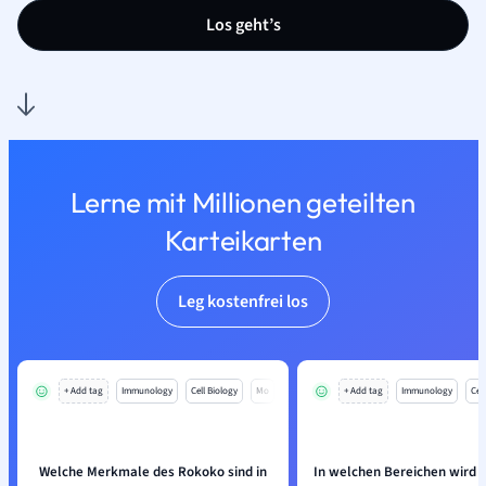
Los geht’s
Lerne mit Millionen geteilten
Karteikarten
Leg kostenfrei los
+ Add tag
Immunology
Cell Biology
Mo
+ Add tag
Immunology
Cell
Welche Merkmale des Rokoko sind in
In welchen Bereichen wird 